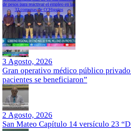
de pesos para reactivar el empleo en las
33 comunas de O’Higgins
3 Agosto, 2026
Gran operativo médico público privado
pacientes se beneficiaron”
2 Agosto, 2026
San Mateo Capítulo 14 versículo 23 “Di