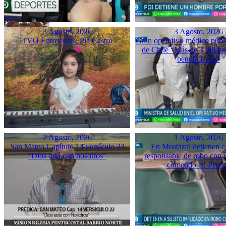
3 Agosto, 2026
3 Agosto, 2026
TVO Entrevistas: Pía Castro
Gran operativo médico públ
de Chile “Más de 3 mil pac
beneficiaron”
2 Agosto, 2026
1 Agosto, 2026
San Mateo Capítulo 14 versículo 23
En Mostazal detienen a
“Dios está con nosotros”
responsable de robo con 
cometido en Peu