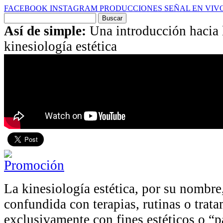
FACEBOOK
INSTAGRAM
PRODUCCIONES
SEÑAL EN VIV
Buscar
por:
Así de simple:
Una introducción hacia l
kinesiología estética
La kinesiología estética, por su nombr
confundida con terapias, rutinas o trat
exclusivamente con fines estéticos o “p