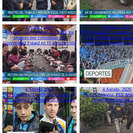
5 Agosto, 2026
4 Agosto, 2026
Rectora UOH presentó al CORE los
TVO Deportes: La agónica 
avances que consolidan a la
de O’Higgins en Sudame
Universidad Estatal en 11 años de vida
Análisis del Repechaje d
4 Agosto, 2026
4 Agosto, 2026
O’Higgins (1) vs (0) Boca Juniors:
En Pichidegua, PDI deti
Zona Mixta y Conferencias de Prensa
hombre por microtrá