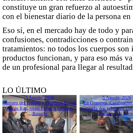
constituye un gran refuerzo al autoesti
con el bienestar diario de la persona en
Eso sí, en el mercado hay de todo y pa
confusiones, contradicciones o contrain
tratamientos: no todos los cuerpos son 
productos funcionan, y para eso más val
de un profesional para llegar al resulta
LO ÚLTIMO
5 Agosto, 2026
5 Agosto, 2026
Ministro del Trabajo y Previsión Social,
En Graneros, Carabineros 
Tomás Rau, visita Planta Agrosuper
recupera dos vehículos con
Rosario
detiene a un sujet