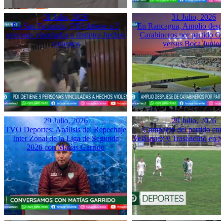
31 Julio, 2026
31 Julio, 2026
En San Fernando, PDI detiene a 3
En Rancagua, Amplio desp
personas vinculadas a distintos hechos
Carabineros por partido 
violentos
versus Boca Junio
29 Julio, 2026
29 Julio, 2026
TVO Deportes: Análisis del Repechaje
Compacto del partido ent
Inter Zonal de la Liga de Segunda
Velásquez y Trasandino en 
2026 con Matías Garrido