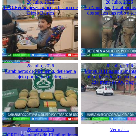
28 Julio, 2026
28 Julio, 2026
TVO Reportajes: Conoce la historia de
En Nancagua, Carabineros 
Diego Berrios
dos sujetos tras robo a se
28 Julio, 2026
28 Julio, 2026
Carabineros de Pichilemu, detienen a
Minvu O’Higgins aumenta 
sujeto por tráfico de drogas
mil millones los recursos pa
2do tramo de Av. Baq
28 Julio, 2026
Ver más...
GORE invierte más de 19 mil millones