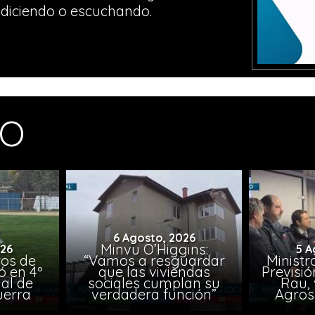
diciendo o escuchando.
MO
6 Agosto, 2026
Minvu O’Higgins:
026
5 A
ros de
“Vamos a resguardar
Ministr
ó en 4º
que las viviendas
Previsió
al de
sociales cumplan su
Rau, 
uerra
verdadera función”
Agros