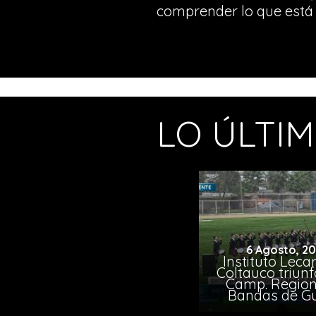
comprender lo que está 
LO ÚLTI
6 Agosto, 2
Instituto Leca
Coltauco triunf
Camp. Region
Bandas de G