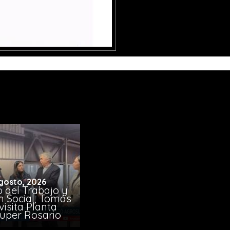
gosto, 2026
o del Trabajo y
n Social, Tomás
visita Planta
uper Rosario