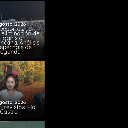
gosto, 2026
Deportes: La
 eliminación de
Higgins en
icana. Análisis
Repechaje de
Segunda
gosto, 2026
trevistas: Pía
Castro