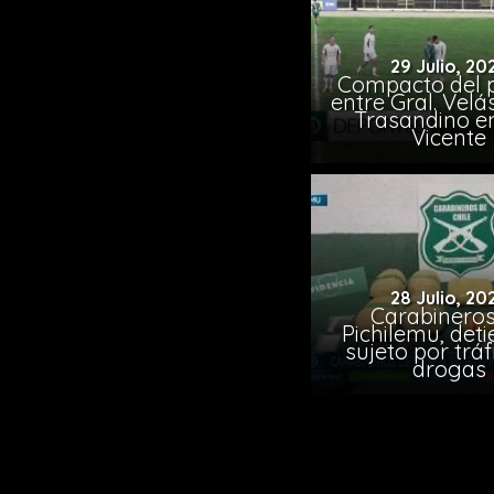
29 Julio, 20
Compacto del p
entre Gral. Vel
Trasandino e
Vicente
28 Julio, 20
Carabineros
Pichilemu, det
sujeto por tráf
drogas