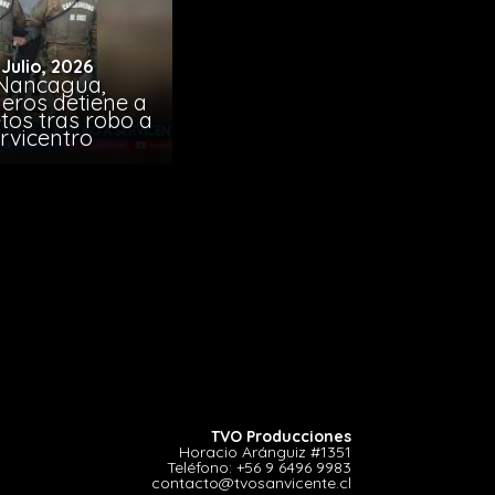
 Julio, 2026
Nancagua,
eros detiene a
tos tras robo a
rvicentro
TVO Producciones
Horacio Aránguiz #1351
Teléfono:
+56 9 6496 9983
contacto@tvosanvicente.cl