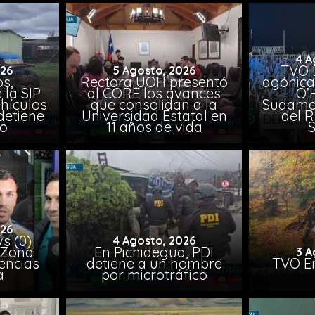
4 A
TVO 
026
5 Agosto, 2026
s,
Rectora UOH presentó
agónica
 la SIP
al CORE los avances
O’
hículos
que consolidan a la
Sudamer
detiene
Universidad Estatal en
del 
to
11 años de vida
026
vs (0)
4 Agosto, 2026
 Zona
En Pichidegua, PDI
3 A
encias
detiene a un hombre
TVO En
a
por microtráfico