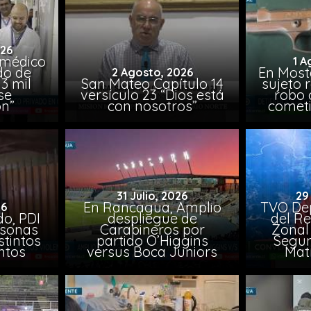
026
 médico
1 A
do de
En Most
2 Agosto, 2026
3 mil
San Mateo Capítulo 14
sujeto 
se
versículo 23 “Dios está
robo 
on”
con nosotros”
comet
31 Julio, 2026
29
En Rancagua, Amplio
TVO Dep
26
o, PDI
despliegue de
del Re
rsonas
Carabineros por
Zonal 
stintos
partido O’Higgins
Segun
ntos
versus Boca Juniors
Mat