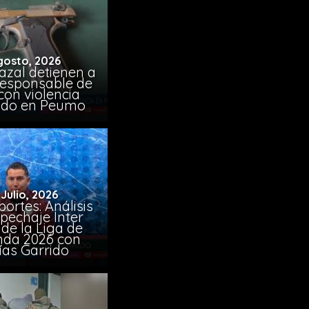
gosto, 2026
azal detienen a
responsable de
con violencia
ido en Peumo
 Julio, 2026
ortes: Análisis
pechaje Inter
de la Liga de
da 2026 con
ías Garrido