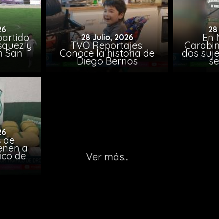
26
28
artido
En 
28 Julio, 2026
ásquez y
TVO Reportajes:
Carabin
n San
Conoce la historia de
dos suje
Diego Berrios
se
26
 de
ienen a
ico de
Ver más...