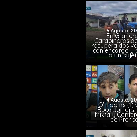
5 Agosto, 2
En Granero
Carabineros de
recupera dos ve
con encargo y 
a un suje
4 Agosto, 2
O’Higgins (1) 
Boca Juniors:
Mixta y Confer
de Prens