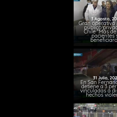
3 Agosto, 2
Gran operativo
público priva
Chile “Más de 
pacientes 
beneficiar
31 Julio, 20
En San Fernand
detiene a 3 pe
vinculadas a di
hechos viole