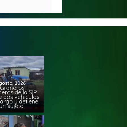
gosto, 2026
 Graneros,
eros de la SIP
a dos vehículos
argo y detiene
un sujeto