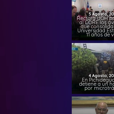
5 Agosto, 2
Rectora UOH p
al CORE los a
que consolida
Universidad Est
11 años de 
4 Agosto, 2
En Pichidegua
detiene a un 
por microtrá