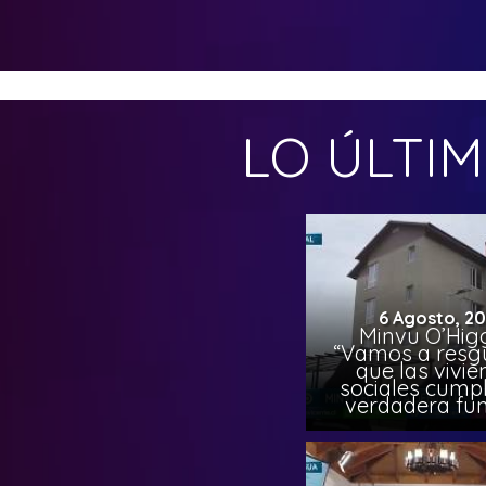
LO ÚLTI
6 Agosto, 2
Minvu O’Higg
“Vamos a resg
que las vivi
sociales cump
verdadera fun