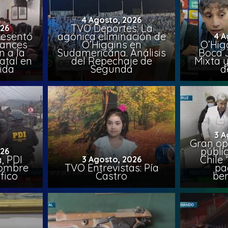
4 Agosto, 2026
TVO Deportes: La
026
resentó
agónica eliminación de
4 A
vances
O’Higgins en
O’Higg
n a la
Sudamericana. Análisis
Boca 
atal en
del Repechaje de
Mixta 
vida
Segunda
d
3 A
Gran op
públi
026
, PDI
Chile 
3 Agosto, 2026
hombre
TVO Entrevistas: Pía
pa
fico
Castro
ben