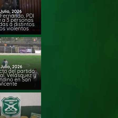
 Julio, 2026
 Fernando, PDI
e a 3 personas
das a distintos
os violentos
 Julio, 2026
to del partido
al. Velásquez y
ndino en San
Vicente