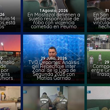
1 Agosto, 2026
31
En Mostazal detienen a
En San
026
tulo 14
sujeto responsable de
detien
os está
robo con violencia
vincula
os”
cometido en Peumo
hech
26
29 Julio, 2026
Amplio
TVO Deportes: Análisis
29
 de
del Repechaje Inter
Compac
 por
Zonal de la Liga de
entre Gr
ggins
Segunda 2026 con
Trasa
uniors
Matías Garrido