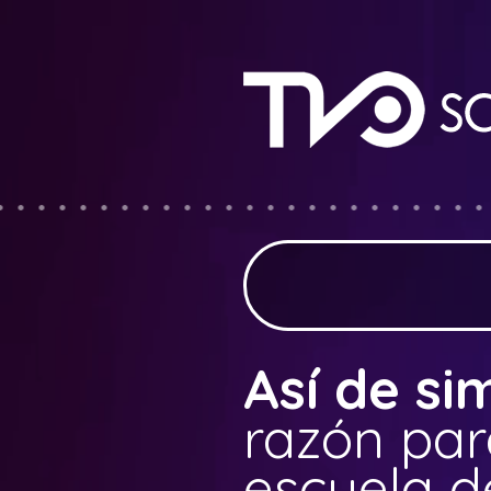
Así de si
razón par
escuela d