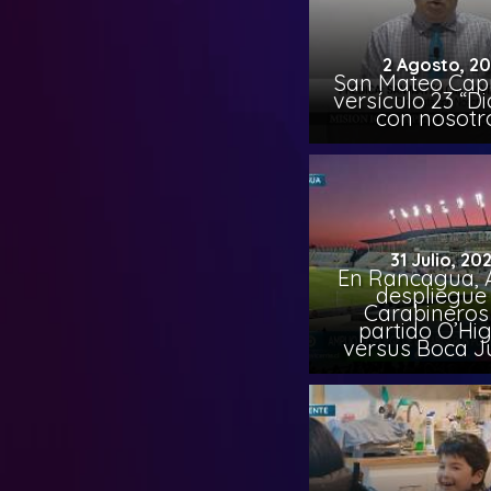
2 Agosto, 2
San Mateo Capí
versículo 23 “Di
con nosotr
31 Julio, 20
En Rancagua, 
despliegue
Carabineros
partido O’Hi
versus Boca J