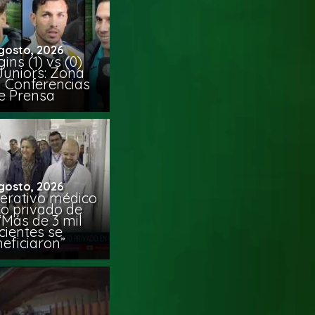
gosto, 2026
ins (1) vs (0)
Juniors: Zona
y Conferencias
e Prensa
gosto, 2026
erativo médico
co privado de
“Más de 3 mil
cientes se
eficiaron”