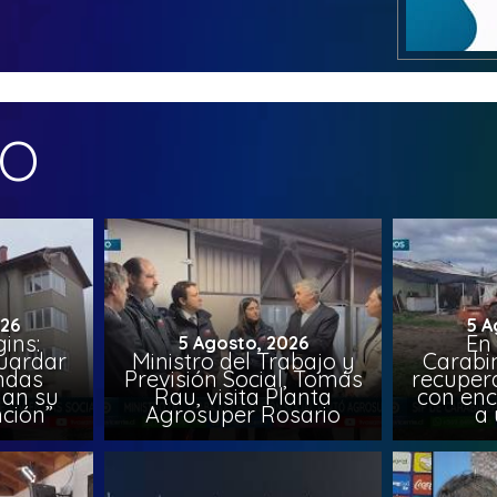
MO
026
5 A
ins:
En
5 Agosto, 2026
uardar
Ministro del Trabajo y
Carabin
endas
Previsión Social, Tomás
recuper
lan su
Rau, visita Planta
con enc
ción”
Agrosuper Rosario
a 