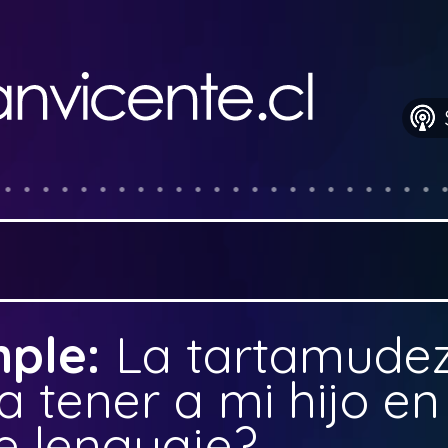
mple:
La tartamudez
a tener a mi hijo e
e lenguaje?