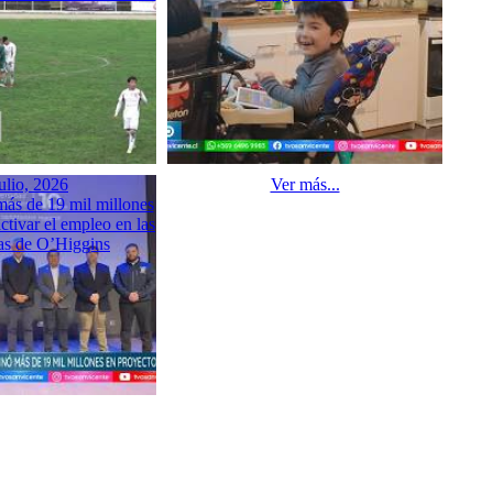
ulio, 2026
Ver más...
ás de 19 mil millones
ctivar el empleo en las
s de O’Higgins