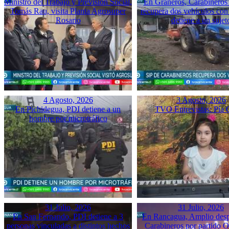
Ministro del Trabajo y Previsión Social,
En Graneros, Carabineros 
Tomás Rau, visita Planta Agrosuper
recupera dos vehículos con
Rosario
detiene a un sujet
4 Agosto, 2026
3 Agosto, 2026
En Pichidegua, PDI detiene a un
TVO Entrevistas: Pía 
hombre por microtráfico
31 Julio, 2026
31 Julio, 2026
En San Fernando, PDI detiene a 3
En Rancagua, Amplio desp
personas vinculadas a distintos hechos
Carabineros por partido 