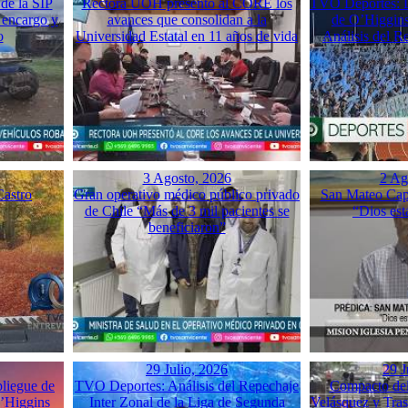
de la SIP
Rectora UOH presentó al CORE los
TVO Deportes: L
 encargo y
avances que consolidan a la
de O’Higgins
o
Universidad Estatal en 11 años de vida
Análisis del 
3 Agosto, 2026
2 Ag
Castro
Gran operativo médico público privado
San Mateo Capí
de Chile “Más de 3 mil pacientes se
“Dios est
beneficiaron”
29 Julio, 2026
29 J
liegue de
TVO Deportes: Análisis del Repechaje
Compacto del 
O’Higgins
Inter Zonal de la Liga de Segunda
Velásquez y Tra