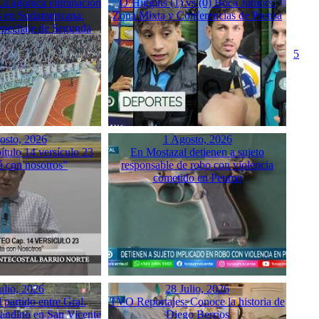
a agónica eliminación
O’Higgins (1) vs (0) Boca Juniors:
 en Sudamericana.
Zona Mixta y Conferencias de Prensa
Repechaje de Segunda
5
osto, 2026
1 Agosto, 2026
tulo 14 versículo 23
En Mostazal detienen a sujeto
á con nosotros”
responsable de robo con violencia
cometido en Peumo
ulio, 2026
28 Julio, 2026
partido entre Gral.
TVO Reportajes: Conoce la historia de
sandino en San Vicente
Diego Berrios