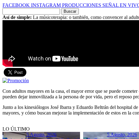
FACEBOOK
INSTAGRAM
PRODUCCIONES
SEÑAL EN VIV
Buscar
por:
Así de simple:
La músicoterapia: o también, como convencer al adul
Con adultos mayores en la casa, el mayor error que se puede cometer 
pueden dejar inmovilizada a la persona de por vida, pero el reposo p
Junto a los kinesiólogos José Ibarra y Eduardo Beltrán del hospital 
mayores, y cómo buscan mejorar la implementación de estos en la co
LO ÚLTIMO
5 Agosto, 2026
5 Agosto, 2026