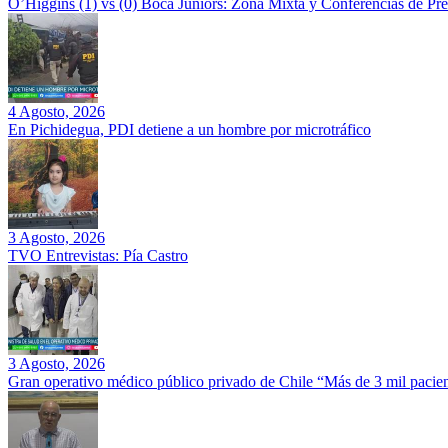
O’Higgins (1) vs (0) Boca Juniors: Zona Mixta y Conferencias de Pr
4 Agosto, 2026
En Pichidegua, PDI detiene a un hombre por microtráfico
3 Agosto, 2026
TVO Entrevistas: Pía Castro
3 Agosto, 2026
Gran operativo médico público privado de Chile “Más de 3 mil pacien