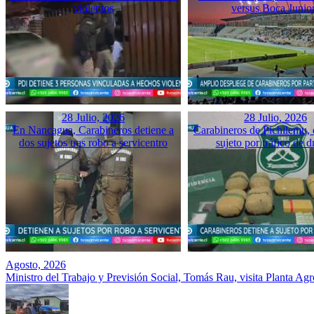
violentos
versus Boca Junio
28 Julio, 2026
28 Julio, 2026
En Nancagua, Carabineros detiene a
Carabineros de Pichilemu, 
dos sujetos tras robo a servicentro
sujeto por tráfico de d
Agosto, 2026
Ministro del Trabajo y Previsión Social, Tomás Rau, visita Planta Ag