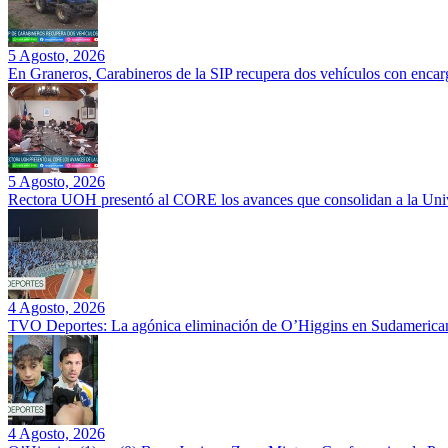
5 Agosto, 2026
En Graneros, Carabineros de la SIP recupera dos vehículos con encarg
5 Agosto, 2026
Rectora UOH presentó al CORE los avances que consolidan a la Unive
4 Agosto, 2026
TVO Deportes: La agónica eliminación de O’Higgins en Sudamerican
4 Agosto, 2026