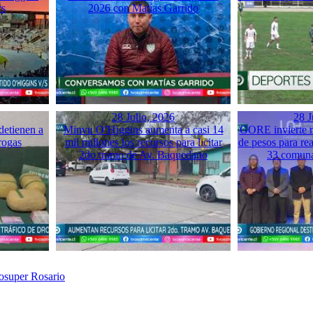
rs
2026 con Matías Garrido
28 Julio, 2026
28 J
detienen a
Minvu O’Higgins aumenta a casi 14
GORE invierte m
rogas
mil millones los recursos para licitar
de pesos para rea
2do tramo de Av. Baquedano
33 comuna
rosuper Rosario