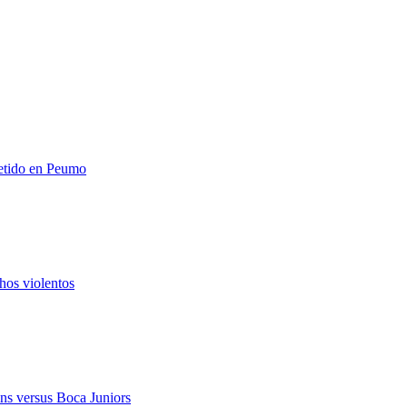
metido en Peumo
hos violentos
ns versus Boca Juniors