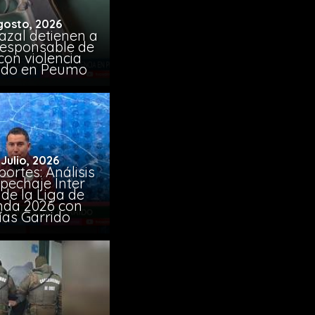
gosto, 2026
azal detienen a
responsable de
con violencia
ido en Peumo
 Julio, 2026
ortes: Análisis
pechaje Inter
de la Liga de
da 2026 con
ías Garrido