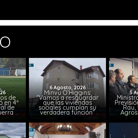
MO
6 Agosto, 2026
Minvu O’Higgins:
026
5 A
ros de
“Vamos a resguardar
Ministr
ó en 4º
que las viviendas
Previsió
al de
sociales cumplan su
Rau, 
uerra
verdadera función”
Agros