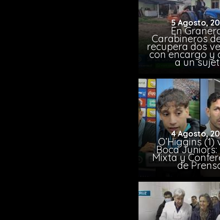
5 Agosto, 2
En Granero
Carabineros de
recupera dos ve
con encargo y 
a un suje
4 Agosto, 2
O’Higgins (1) 
Boca Juniors:
Mixta y Confer
de Prens