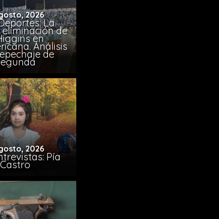
gosto, 2026
Deportes: La
 eliminación de
Higgins en
icana. Análisis
Repechaje de
Segunda
gosto, 2026
trevistas: Pía
Castro