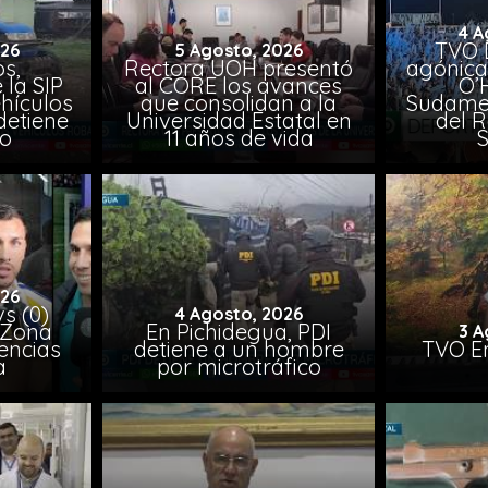
4 A
TVO 
026
5 Agosto, 2026
s,
Rectora UOH presentó
agónica
 la SIP
al CORE los avances
O’
hículos
que consolidan a la
Sudamer
detiene
Universidad Estatal en
del 
to
11 años de vida
026
vs (0)
4 Agosto, 2026
 Zona
En Pichidegua, PDI
3 A
encias
detiene a un hombre
TVO En
a
por microtráfico