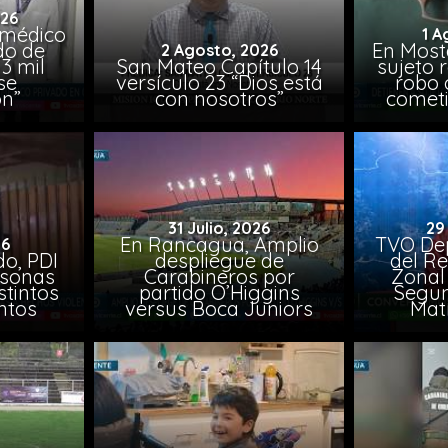
026
 médico
1 A
do de
En Most
2 Agosto, 2026
3 mil
San Mateo Capítulo 14
sujeto 
se
versículo 23 “Dios está
robo 
on”
con nosotros”
comet
31 Julio, 2026
29
En Rancagua, Amplio
TVO Dep
26
o, PDI
despliegue de
del Re
rsonas
Carabineros por
Zonal 
stintos
partido O’Higgins
Segun
ntos
versus Boca Juniors
Mat