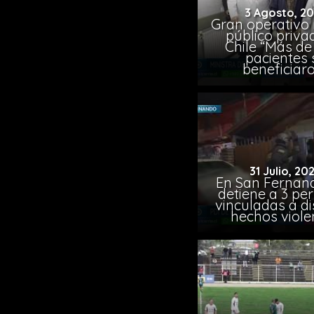
3 Agosto, 2
Gran operativo
público priva
Chile “Más de 
pacientes 
beneficiar
31 Julio, 20
En San Fernand
detiene a 3 pe
vinculadas a di
hechos viole