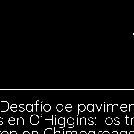
Desafío de pavimen
 en O’Higgins: los 
on en Chimbarong