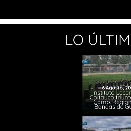
LO ÚLTI
6 Agosto, 2
Instituto Leca
Coltauco triunf
Camp. Region
Bandas de G