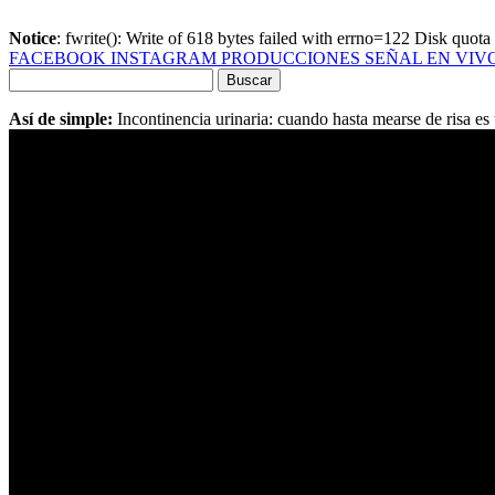
Notice
: fwrite(): Write of 618 bytes failed with errno=122 Disk quot
FACEBOOK
INSTAGRAM
PRODUCCIONES
SEÑAL EN VIV
Buscar
por:
Así de simple:
Incontinencia urinaria: cuando hasta mearse de risa e