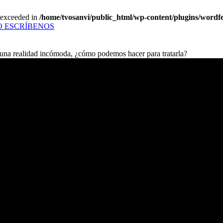
a exceeded in
/home/tvosanvi/public_html/wp-content/plugins/wordfe
O
ESCRÍBENOS
s una realidad incómoda, ¿cómo podemos hacer para tratarla?