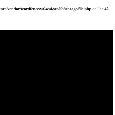
nce/vendor/wordfence/wf-waf/src/lib/storage/file.php
on line
42