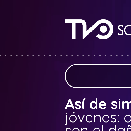
Así de si
jóvenes: o
son el da