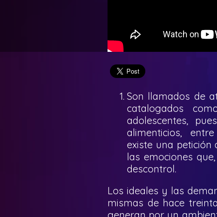
Son llamados de at
catalogados com
adolescentes, pues
alimenticios, entr
existe una petición
las emociones que,
descontrol.
Los ideales y las dema
mismas de hace treinta
generan por un ambiente