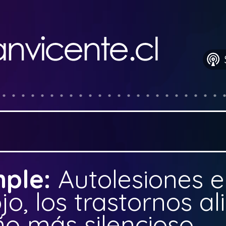
mple:
Autolesiones 
jo, los trastornos al
ño más silencioso