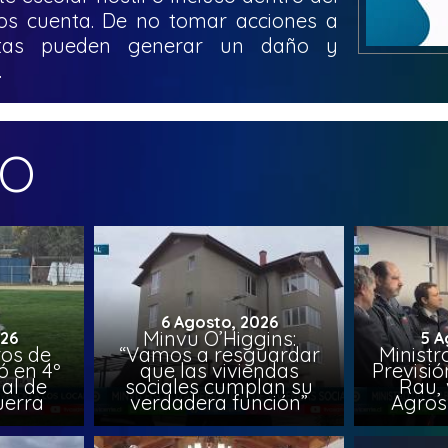
os cuenta. De no tomar acciones a
ctas pueden generar un daño y
.
MO
6 Agosto, 2026
Minvu O’Higgins:
026
5 A
ros de
“Vamos a resguardar
Ministr
ó en 4º
que las viviendas
Previsió
al de
sociales cumplan su
Rau, 
uerra
verdadera función”
Agros