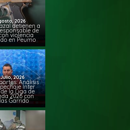
gosto, 2026
azal detienen a
responsable de
con violencia
ido en Peumo
 Julio, 2026
ortes: Análisis
pechaje Inter
de la Liga de
da 2026 con
ías Garrido