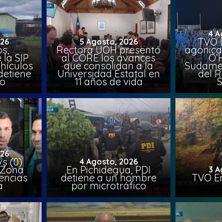
4 A
TVO 
026
5 Agosto, 2026
s,
Rectora UOH presentó
agónica
 la SIP
al CORE los avances
O’
hículos
que consolidan a la
Sudamer
detiene
Universidad Estatal en
del 
to
11 años de vida
026
vs (0)
4 Agosto, 2026
 Zona
En Pichidegua, PDI
3 A
encias
detiene a un hombre
TVO En
a
por microtráfico