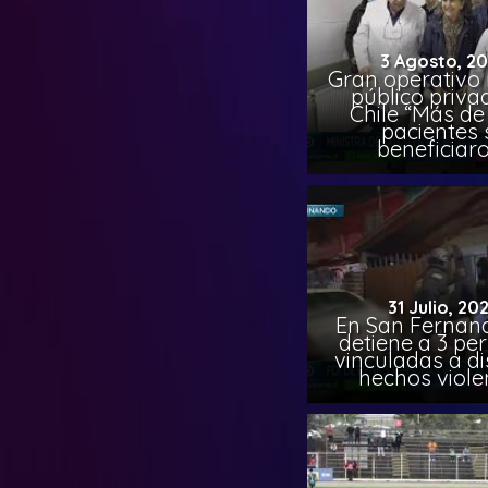
3 Agosto, 2
Gran operativo
público priva
Chile “Más de 
pacientes 
beneficiar
31 Julio, 20
En San Fernand
detiene a 3 pe
vinculadas a di
hechos viole