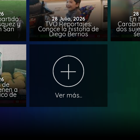
26
28
artido
En 
28 Julio, 2026
ásquez y
TVO Reportajes:
Carabin
n San
Conoce la historia de
dos suje
Diego Berrios
se
26
 de
ienen a
ico de
Ver más...