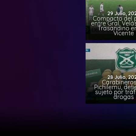
29 Julio, 20
Compacto del p
entre Gral. Vel
Trasandino e
Vicente
28 Julio, 20
Carabineros
Pichilemu, det
sujeto por tráf
drogas