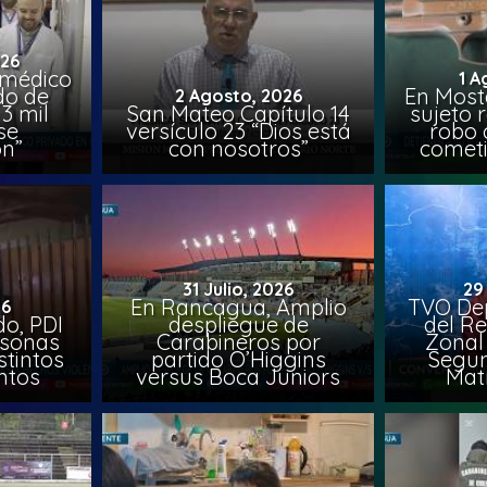
026
 médico
1 A
do de
En Most
2 Agosto, 2026
3 mil
San Mateo Capítulo 14
sujeto 
se
versículo 23 “Dios está
robo 
on”
con nosotros”
comet
31 Julio, 2026
29
En Rancagua, Amplio
TVO Dep
26
o, PDI
despliegue de
del Re
rsonas
Carabineros por
Zonal 
stintos
partido O’Higgins
Segun
ntos
versus Boca Juniors
Mat