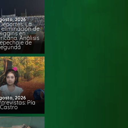
gosto, 2026
Deportes: La
 eliminación de
Higgins en
icana. Análisis
Repechaje de
Segunda
gosto, 2026
trevistas: Pía
Castro