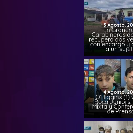
5 Agosto, 2
En Granero
Carabineros de
recupera dos ve
con encargo y 
a un suje
4 Agosto, 2
O’Higgins (1) 
Boca Juniors:
Mixta y Confer
de Prens