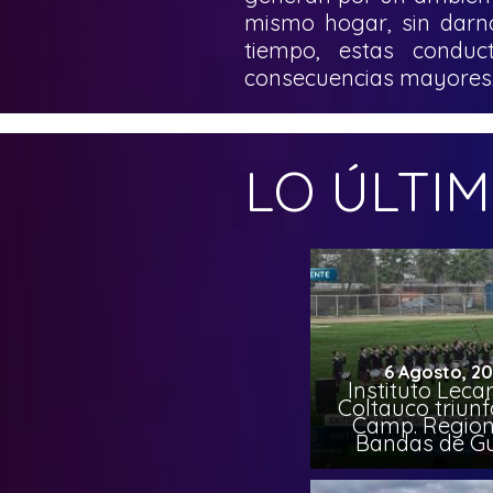
mismo hogar, sin darn
tiempo, estas condu
consecuencias mayores
LO ÚLTI
6 Agosto, 2
Instituto Leca
Coltauco triunf
Camp. Region
Bandas de G