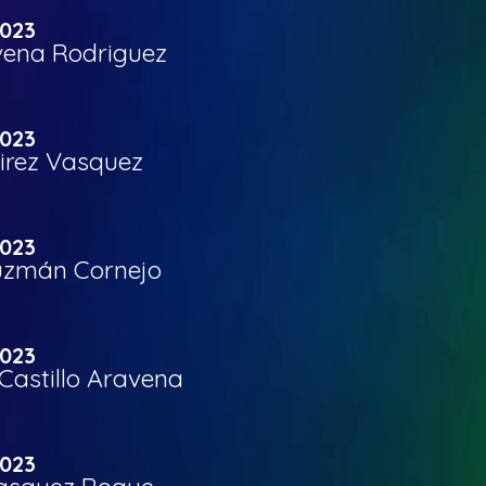
2023
vena Rodriguez
2023
irez Vasquez
2023
uzmán Cornejo
2023
Castillo Aravena
2023