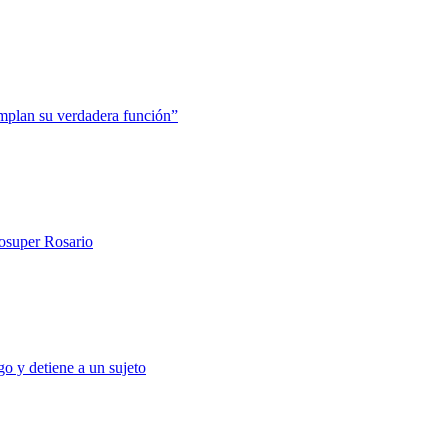
mplan su verdadera función”
rosuper Rosario
o y detiene a un sujeto