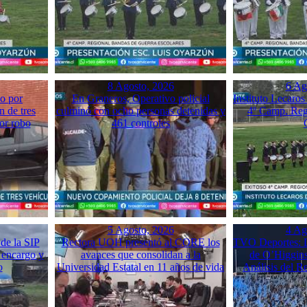
8 Agosto, 2026
6 Ag
o por
En Graneros, Operativo policial
Instituto Lecaros
n de tres
culminó con ocho personas detenidas y
4º Camp. Reg
or robo
461 controles
5 Agosto, 2026
4 Ag
de la SIP
Rectora UOH presentó al CORE los
TVO Deportes: L
 encargo y
avances que consolidan a la
de O’Higgins
o
Universidad Estatal en 11 años de vida
Análisis del 