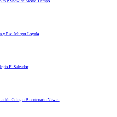
cipito y Show de Medio Tiempo
un y Esc. Margot Loyola
egio El Salvador
ntación Colegio Bicentenario Newen