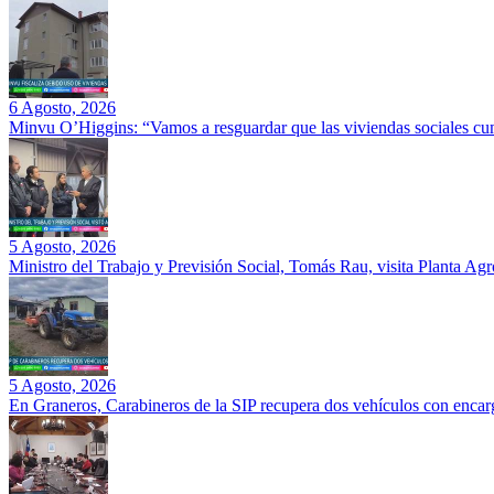
6 Agosto, 2026
Minvu O’Higgins: “Vamos a resguardar que las viviendas sociales cu
5 Agosto, 2026
Ministro del Trabajo y Previsión Social, Tomás Rau, visita Planta Ag
5 Agosto, 2026
En Graneros, Carabineros de la SIP recupera dos vehículos con encarg