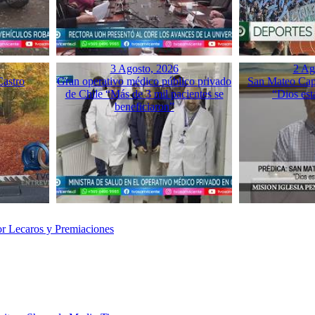
3 Agosto, 2026
2 Ag
Castro
Gran operativo médico público privado
San Mateo Capí
de Chile “Más de 3 mil pacientes se
“Dios est
beneficiaron”
or Lecaros y Premiaciones