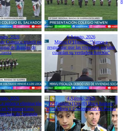
8
osto, 2026
6 Agosto, 2026
 de Coltauco triunfó en
Minvu O’Higgins: “Vamos a
ional de Bandas de
resguardar que las viviendas sociales
Guerra
cumplan su verdadera función”
osto, 2026
4 Agosto, 2026
a agónica eliminación
O’Higgins (1) vs (0) Boca Juniors:
 en Sudamericana.
Zona Mixta y Conferencias de Prensa
Repechaje de Segunda