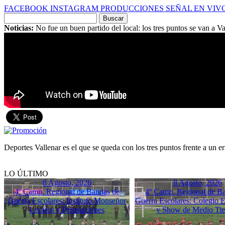
FACEBOOK
INSTAGRAM
PRODUCCIONES
SEÑAL EN VIV
Buscar
por:
Noticias:
No fue un buen partido del local: los tres puntos se van a Va
Deportes Vallenar es el que se queda con los tres puntos frente a un e
LO ÚLTIMO
8 Agosto, 2026
8 Agosto, 2026
4º Camp. Regional de Bandas de
4º Camp. Regional de B
Guerra Escolares: Instituto Monseñor
Guerra Escolares: Colegio El
Lecaros y Premiaciones
y Show de Medio Ti