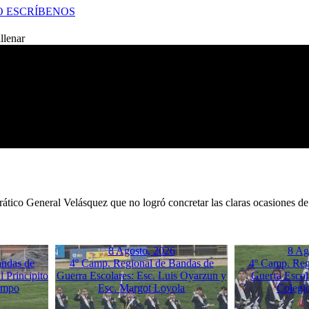
O
ESCRÍBENOS
llenar
rrático General Velásquez que no logró concretar las claras ocasiones de
8 Agosto, 2026
8 Ag
andas de
4º Camp. Regional de Bandas de
4º Camp. Reg
 Principito
Guerra Escolares: Esc. Luis Oyarzun y
Guerra Escol
empo
Esc. Margot Loyola
Colegi