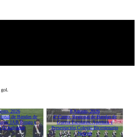
 gol.
osto, 2026
8 Agosto, 2026
ional de Bandas de
4º Camp. Regional de Bandas de
ares: JAB Rengo y
Guerra Escolares: Apertura y
o El Salvador
Presentación Colegio Bicentenario
Newen