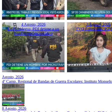
4 Agosto, 2026
3 Agosto, 2026
En Pichidegua, PDI detiene a un
TVO Entrevistas: Pía 
hombre por microtráfico
Agosto, 2026
4º Camp. Regional de Bandas de Guerra Escolares: Instituto Monseñ
8 Agosto, 2026