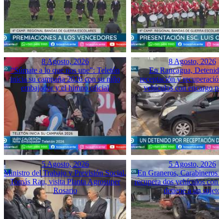
8 Agosto, 2026
8 Agosto, 2026
“Súmate a lo que nos une”: Teletón
En Rancagua, Detenid
inicia su campaña 2026 con su niño
receptación y recuperació
embajador y el himno oficial
vehículos con encargo p
5 Agosto, 2026
5 Agosto, 2026
Ministro del Trabajo y Previsión Social,
En Graneros, Carabineros 
Tomás Rau, visita Planta Agrosuper
recupera dos vehículos con
Rosario
detiene a un sujet