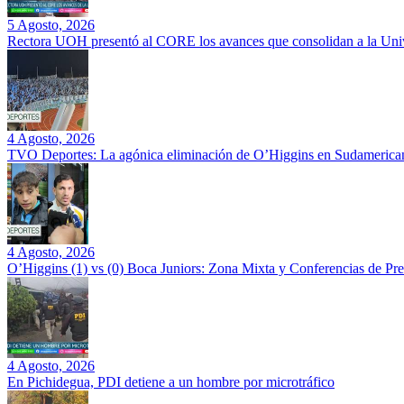
5 Agosto, 2026
Rectora UOH presentó al CORE los avances que consolidan a la Unive
4 Agosto, 2026
TVO Deportes: La agónica eliminación de O’Higgins en Sudamerican
4 Agosto, 2026
O’Higgins (1) vs (0) Boca Juniors: Zona Mixta y Conferencias de Pr
4 Agosto, 2026
En Pichidegua, PDI detiene a un hombre por microtráfico