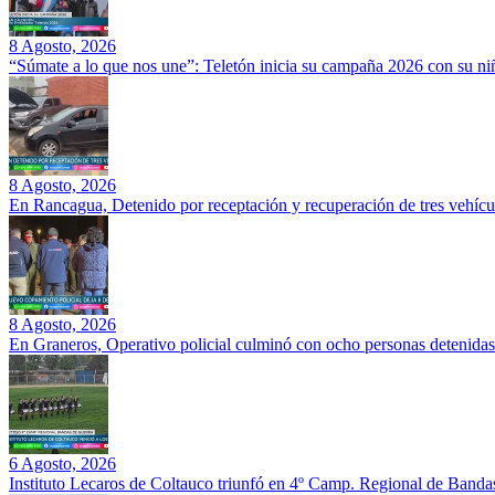
8 Agosto, 2026
“Súmate a lo que nos une”: Teletón inicia su campaña 2026 con su ni
8 Agosto, 2026
En Rancagua, Detenido por receptación y recuperación de tres vehícu
8 Agosto, 2026
En Graneros, Operativo policial culminó con ocho personas detenidas
6 Agosto, 2026
Instituto Lecaros de Coltauco triunfó en 4º Camp. Regional de Banda