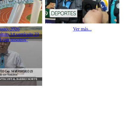
osto, 2026
Ver más...
tulo 14 versículo 23
á con nosotros”