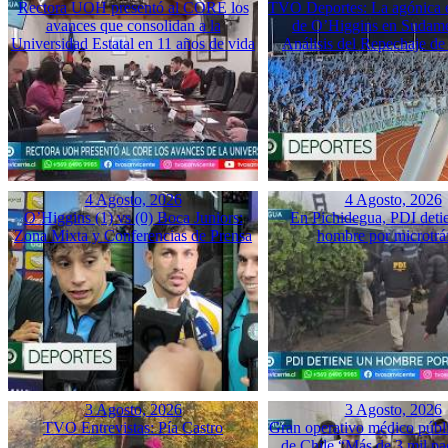
Rectora UOH presentó al CORE los
TVO Deportes: La agónica 
avances que consolidan a la
de O’Higgins en Sudame
Universidad Estatal en 11 años de vida
Análisis del Repechaje d
4 Agosto, 2026
4 Agosto, 2026
O’Higgins (1) vs (0) Boca Juniors:
En Pichidegua, PDI deti
Zona Mixta y Conferencias de Prensa
hombre por microtrá
3 Agosto, 2026
3 Agosto, 2026
TVO Entrevistas: Pía Castro
Gran operativo médico públ
de Chile “Más de 3 mil pac