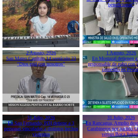
beneficiaron”
2 Agosto, 2026
1 Agosto, 2026
San Mateo Capítulo 14 versículo 23
En Mostazal detienen a
“Dios está con nosotros”
responsable de robo con 
cometido en Peu
31 Julio, 2026
31 Julio, 2026
En San Fernando, PDI detiene a 3
En Rancagua, Amplio desp
personas vinculadas a distintos hechos
Carabineros por partido 
violentos
versus Boca Junio