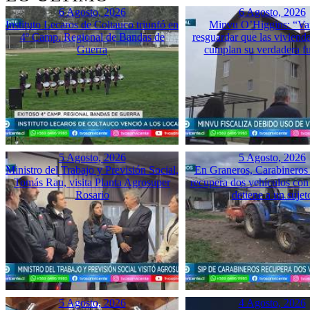
6 Agosto, 2026
6 Agosto, 2026
Instituto Lecaros de Coltauco triunfó en
Minvu O’Higgins: “Va
4º Camp. Regional de Bandas de
resguardar que las vivienda
Guerra
cumplan su verdadera f
5 Agosto, 2026
5 Agosto, 2026
Ministro del Trabajo y Previsión Social,
En Graneros, Carabineros 
Tomás Rau, visita Planta Agrosuper
recupera dos vehículos con
Rosario
detiene a un sujet
5 Agosto, 2026
4 Agosto, 2026