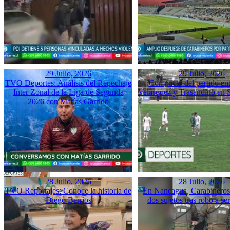
29 Julio, 2026
29 Julio, 2026
TVO Deportes: Análisis del Repechaje
Compacto del partido ent
Inter Zonal de la Liga de Segunda
Velásquez y Trasandino en 
2026 con Matías Garrido
28 Julio, 2026
28 Julio, 2026
TVO Reportajes: Conoce la historia de
En Nancagua, Carabineros 
Diego Berrios
dos sujetos tras robo a se