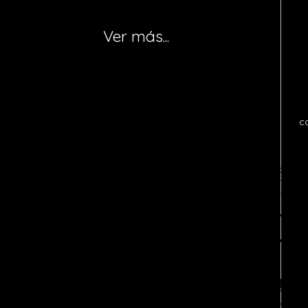
Ver más...
c
Notice
: fwrite(): Write of 618 bytes fa
quota exceeded in
/home/tvosanvi/publ
content/plugins/wordfence/vendor/wo
waf/src/lib/storage/file.php
on line
42
Fatal error
: Uncaught wfWAFStorageFi
verify temporary file contents for atomic