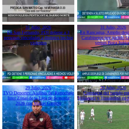
31 Julio, 2026
31 Julio, 2026
En San Fernando, PDI detiene a 3
En Rancagua, Amplio desp
personas vinculadas a distintos hechos
Carabineros por partido 
violentos
versus Boca Junio
29 Julio, 2026
29 Julio, 2026
TVO Deportes: Análisis del Repechaje
Compacto del partido ent
Inter Zonal de la Liga de Segunda
Velásquez y Trasandino en 
2026 con Matías Garrido