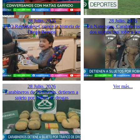
28 Julio, 2026
28 Julio, 2026
TVO Reportajes: Conoce la historia de
En Nancagua, Carabineros 
Diego Berrios
dos sujetos tras robo a se
28 Julio, 2026
Ver más...
Carabineros de Pichilemu, detienen a
sujeto por tráfico de drogas