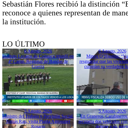
Sebastián Flores recibió la distinción 
reconoce a quienes representan de mane
la institución.
LO ÚLTIMO
6 Agosto, 2026
6 Agosto, 2026
Instituto Lecaros de Coltauco triunfó en
Minvu O’Higgins: “Va
4º Camp. Regional de Bandas de
resguardar que las vivienda
Guerra
cumplan su verdadera f
5 Agosto, 2026
5 Agosto, 2026
Ministro del Trabajo y Previsión Social,
En Graneros, Carabineros 
Tomás Rau, visita Planta Agrosuper
recupera dos vehículos con
Rosario
detiene a un sujet