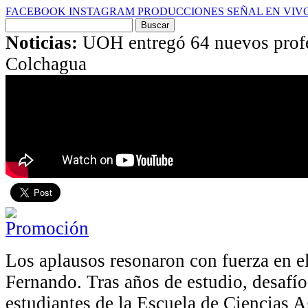
FACEBOOK
INSTAGRAM
PRODUCCIONES
SEÑAL EN VIV
Buscar
por:
Noticias:
UOH entregó 64 nuevos profes
Colchagua
Los aplausos resonaron con fuerza en e
Fernando. Tras años de estudio, desafío
estudiantes de la Escuela de Ciencias 