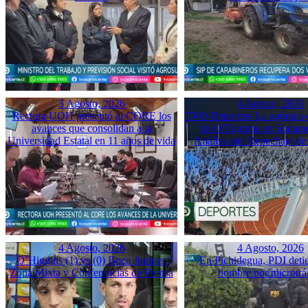
5 Agosto, 2026
4 Agosto, 2026
Rectora UOH presentó al CORE los
TVO Deportes: La agónica 
avances que consolidan a la
de O’Higgins en Sudame
Universidad Estatal en 11 años de vida
Análisis del Repechaje d
4 Agosto, 2026
4 Agosto, 2026
O’Higgins (1) vs (0) Boca Juniors:
En Pichidegua, PDI deti
Zona Mixta y Conferencias de Prensa
hombre por microtrá