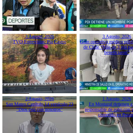
3 Agosto, 2026
3 Agosto, 2026
TVO Entrevistas: Pía Castro
Gran operativo médico públ
de Chile “Más de 3 mil pac
beneficiaron”
2 Agosto, 2026
1 Agosto, 2026
San Mateo Capítulo 14 versículo 23
En Mostazal detienen a
“Dios está con nosotros”
responsable de robo con 
cometido en Peu