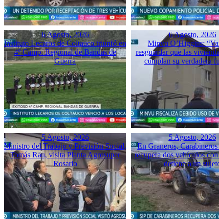
6 Agosto, 2026
6 Agosto, 2026
Instituto Lecaros de Coltauco triunfó en
Minvu O’Higgins: “Va
4º Camp. Regional de Bandas de
resguardar que las vivienda
Guerra
cumplan su verdadera f
5 Agosto, 2026
5 Agosto, 2026
Ministro del Trabajo y Previsión Social,
En Graneros, Carabineros 
Tomás Rau, visita Planta Agrosuper
recupera dos vehículos con
Rosario
detiene a un sujet