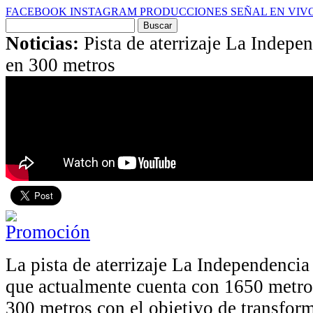
FACEBOOK
INSTAGRAM
PRODUCCIONES
SEÑAL EN VIV
Buscar
por:
Noticias:
Pista de aterrizaje La Indepe
en 300 metros
La pista de aterrizaje La Independencia
que actualmente cuenta con 1650 metro
300 metros con el objetivo de transform