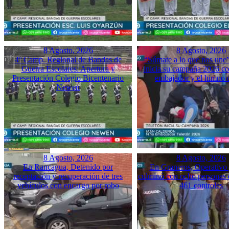
8 Agosto, 2026
8 Agosto, 2026
4º Camp. Regional de Bandas de
“Súmate a lo que nos une”
Guerra Escolares: Apertura y
inicia su campaña 2026 co
Presentación Colegio Bicentenario
embajador y el himno o
Newen
8 Agosto, 2026
8 Agosto, 2026
En Rancagua, Detenido por
En Graneros, Operativo 
receptación y recuperación de tres
culminó con ocho personas 
vehículos con encargo por robo
461 controles