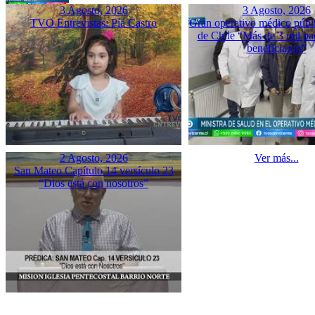
3 Agosto, 2026
3 Agosto, 2026
TVO Entrevistas: Pía Castro
Gran operativo médico públ
de Chile “Más de 3 mil pac
beneficiaron”
2 Agosto, 2026
Ver más...
San Mateo Capítulo 14 versículo 23
“Dios está con nosotros”