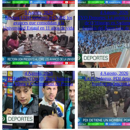
5 Agosto, 2026
4 Agosto, 2026
Rectora UOH presentó al CORE los
TVO Deportes: La agónica 
avances que consolidan a la
de O’Higgins en Sudame
Universidad Estatal en 11 años de vida
Análisis del Repechaje d
4 Agosto, 2026
4 Agosto, 2026
O’Higgins (1) vs (0) Boca Juniors:
En Pichidegua, PDI deti
Zona Mixta y Conferencias de Prensa
hombre por microtrá