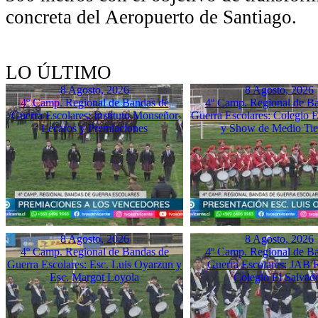
concreta del Aeropuerto de Santiago.
LO ÚLTIMO
8 Agosto, 2026
8 Agosto, 2026
4º Camp. Regional de Bandas de
4º Camp. Regional de B
Guerra Escolares: Instituto Monseñor
Guerra Escolares: Colegio El
Lecaros y Premiaciones
y Show de Medio Ti
8 Agosto, 2026
8 Agosto, 2026
4º Camp. Regional de Bandas de
4º Camp. Regional de B
Guerra Escolares: Esc. Luis Oyarzun y
Guerra Escolares: JAB 
Esc. Margot Loyola
Colegio El Salvad