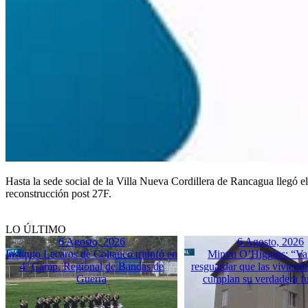
Hasta la sede social de la Villa Nueva Cordillera de Rancagua llegó el
reconstrucción post 27F.
LO ÚLTIMO
6 Agosto, 2026
6 Agosto, 2026
Instituto Lecaros de Coltauco triunfó en
Minvu O’Higgins: “Va
4º Camp. Regional de Bandas de
resguardar que las vivienda
Guerra
cumplan su verdadera f