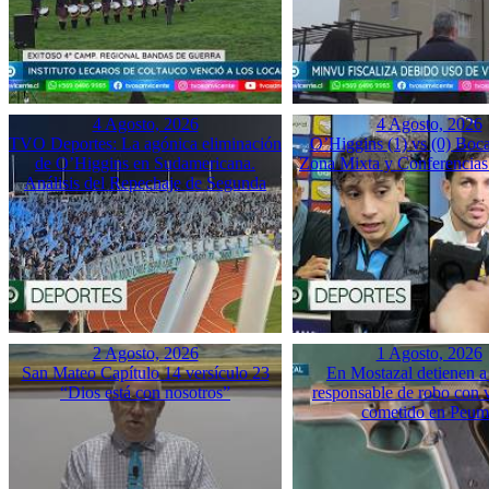
4 Agosto, 2026
4 Agosto, 2026
TVO Deportes: La agónica eliminación
O’Higgins (1) vs (0) Boca
de O’Higgins en Sudamericana.
Zona Mixta y Conferencias
Análisis del Repechaje de Segunda
2 Agosto, 2026
1 Agosto, 2026
San Mateo Capítulo 14 versículo 23
En Mostazal detienen a
“Dios está con nosotros”
responsable de robo con 
cometido en Peu