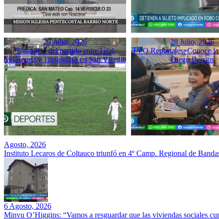
29 Julio, 2026
28 Julio, 2026
Compacto del partido entre Gral.
TVO Reportajes: Conoce la 
Velásquez y Trasandino en San Vicente
Diego Berrios
Agosto, 2026
Instituto Lecaros de Coltauco triunfó en 4º Camp. Regional de Banda
6 Agosto, 2026
Minvu O’Higgins: “Vamos a resguardar que las viviendas sociales cu