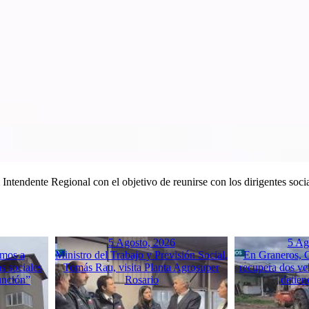
 Intendente Regional con el objetivo de reunirse con los dirigentes soci
5 Agosto, 2026
5 Ag
mos a
Ministro del Trabajo y Previsión Social,
En Graneros, C
s sociales
Tomás Rau, visita Planta Agrosuper
recupera dos ve
unción”
Rosario
detien