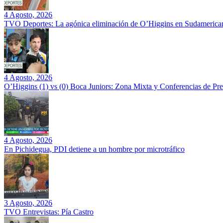
4 Agosto, 2026
TVO Deportes: La agónica eliminación de O’Higgins en Sudamerican
4 Agosto, 2026
O’Higgins (1) vs (0) Boca Juniors: Zona Mixta y Conferencias de Pr
4 Agosto, 2026
En Pichidegua, PDI detiene a un hombre por microtráfico
3 Agosto, 2026
TVO Entrevistas: Pía Castro