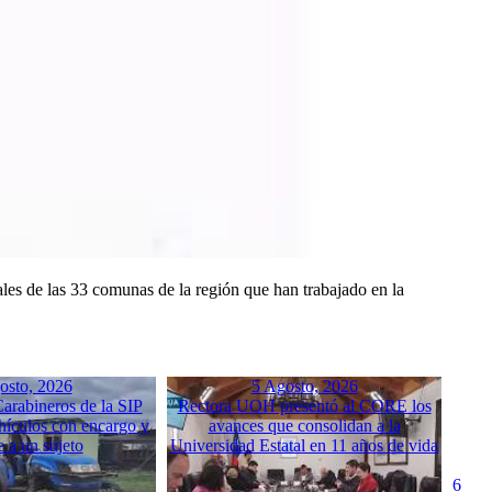
ales de las 33 comunas de la región que han trabajado en la
osto, 2026
5 Agosto, 2026
arabineros de la SIP
Rectora UOH presentó al CORE los
hículos con encargo y
avances que consolidan a la
e a un sujeto
Universidad Estatal en 11 años de vida
6