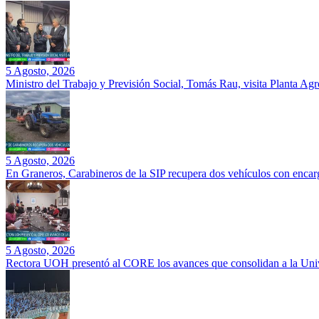
5 Agosto, 2026
Ministro del Trabajo y Previsión Social, Tomás Rau, visita Planta Ag
5 Agosto, 2026
En Graneros, Carabineros de la SIP recupera dos vehículos con encarg
5 Agosto, 2026
Rectora UOH presentó al CORE los avances que consolidan a la Unive