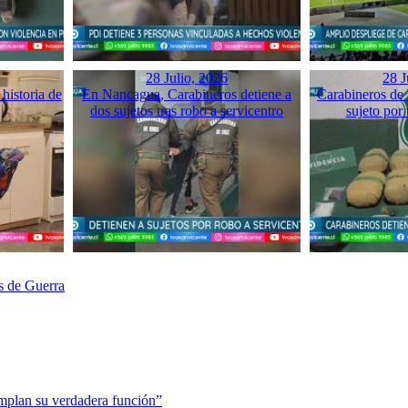
28 Julio, 2026
28 J
historia de
En Nancagua, Carabineros detiene a
Carabineros de 
dos sujetos tras robo a servicentro
sujeto por 
s de Guerra
mplan su verdadera función”