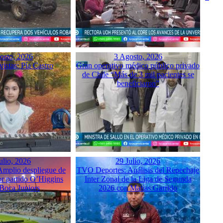
osto, 2026
3 Agosto, 2026
istas: Pía Castro
Gran operativo médico público privado
de Chile “Más de 3 mil pacientes se
beneficiaron”
ulio, 2026
29 Julio, 2026
mplio despliegue de
TVO Deportes: Análisis del Repechaje
or partido O’Higgins
Inter Zonal de la Liga de Segunda
 Boca Juniors
2026 con Matías Garrido