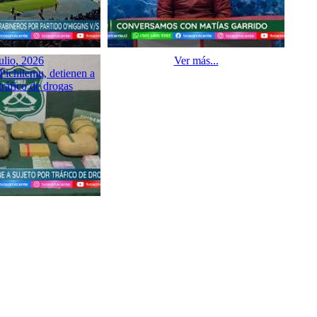
ulio, 2026
Ver más...
Pichilemu, detienen a
tráfico de drogas