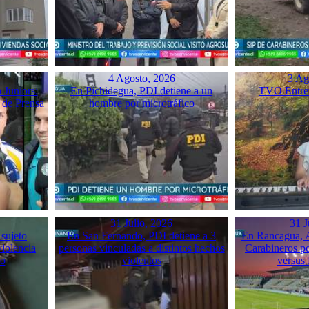
4 Agosto, 2026
3 Ag
 Juniors:
En Pichidegua, PDI detiene a un
TVO Entrev
 de Prensa
hombre por microtráfico
31 Julio, 2026
31 J
 sujeto
En San Fernando, PDI detiene a 3
En Rancagua, A
violencia
personas vinculadas a distintos hechos
Carabineros p
mo
violentos
versus