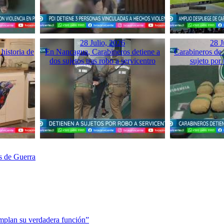
28 Julio, 2026
28 J
historia de
En Nancagua, Carabineros detiene a
Carabineros de 
dos sujetos tras robo a servicentro
sujeto por 
s de Guerra
mplan su verdadera función”