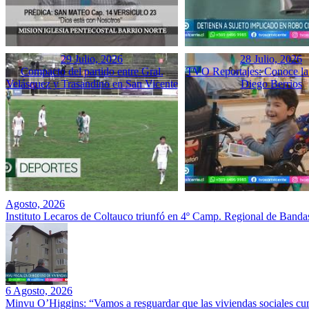
29 Julio, 2026
28 Julio, 2026
Compacto del partido entre Gral.
TVO Reportajes: Conoce la 
Velásquez y Trasandino en San Vicente
Diego Berrios
Agosto, 2026
Instituto Lecaros de Coltauco triunfó en 4º Camp. Regional de Banda
6 Agosto, 2026
Minvu O’Higgins: “Vamos a resguardar que las viviendas sociales cu