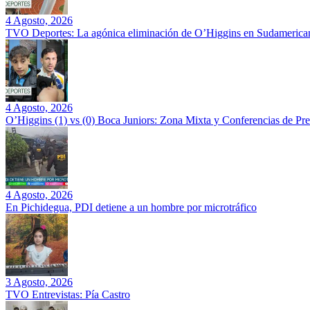
4 Agosto, 2026
TVO Deportes: La agónica eliminación de O’Higgins en Sudamerican
4 Agosto, 2026
O’Higgins (1) vs (0) Boca Juniors: Zona Mixta y Conferencias de Pr
4 Agosto, 2026
En Pichidegua, PDI detiene a un hombre por microtráfico
3 Agosto, 2026
TVO Entrevistas: Pía Castro