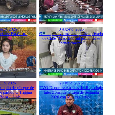
osto, 2026
3 Agosto, 2026
istas: Pía Castro
Gran operativo médico público privado
de Chile “Más de 3 mil pacientes se
beneficiaron”
ulio, 2026
29 Julio, 2026
mplio despliegue de
TVO Deportes: Análisis del Repechaje
or partido O’Higgins
Inter Zonal de la Liga de Segunda
 Boca Juniors
2026 con Matías Garrido