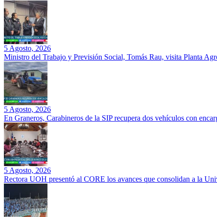
5 Agosto, 2026
Ministro del Trabajo y Previsión Social, Tomás Rau, visita Planta Ag
5 Agosto, 2026
En Graneros, Carabineros de la SIP recupera dos vehículos con encarg
5 Agosto, 2026
Rectora UOH presentó al CORE los avances que consolidan a la Unive