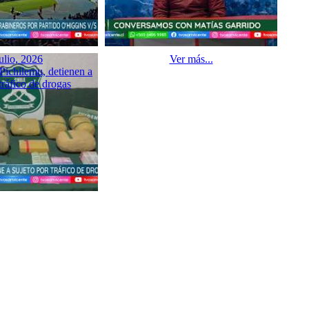
ulio, 2026
Ver más...
Pichilemu, detienen a
tráfico de drogas