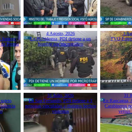
4 Agosto, 2026
3 Ag
 Juniors:
En Pichidegua, PDI detiene a un
TVO Entrev
 de Prensa
hombre por microtráfico
31 Julio, 2026
31 J
 sujeto
En San Fernando, PDI detiene a 3
En Rancagua, A
violencia
personas vinculadas a distintos hechos
Carabineros p
mo
violentos
versus