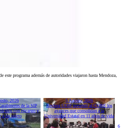
de este programa además de autoridades viajaron hasta Mendoza,
osto, 2026
5 Agosto, 2026
arabineros de la SIP
Rectora UOH presentó al CORE los
hículos con encargo y
avances que consolidan a la
e a un sujeto
Universidad Estatal en 11 años de vida
6