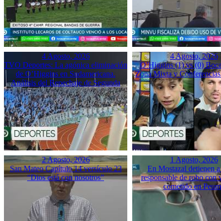
4 Agosto, 2026
4 Agosto, 2026
TVO Deportes: La agónica eliminación
O’Higgins (1) vs (0) Boca
de O’Higgins en Sudamericana.
Zona Mixta y Conferencias
Análisis del Repechaje de Segunda
2 Agosto, 2026
1 Agosto, 2026
San Mateo Capítulo 14 versículo 23
En Mostazal detienen a
“Dios está con nosotros”
responsable de robo con 
cometido en Peu