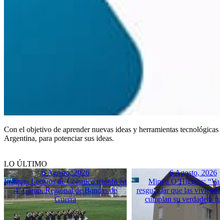
Con el objetivo de aprender nuevas ideas y herramientas tecnológic
Argentina, para potenciar sus ideas.
LO ÚLTIMO
6 Agosto, 2026
6 Agosto, 2026
Instituto Lecaros de Coltauco triunfó en
Minvu O’Higgins: “Va
4º Camp. Regional de Bandas de
resguardar que las vivienda
Guerra
cumplan su verdadera f