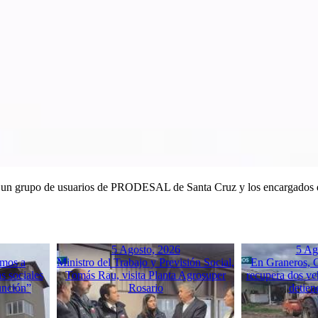
as un grupo de usuarios de PRODESAL de Santa Cruz y los encargados 
5 Agosto, 2026
5 Ag
mos a
Ministro del Trabajo y Previsión Social,
En Graneros, C
s sociales
Tomás Rau, visita Planta Agrosuper
recupera dos ve
unción”
Rosario
detien