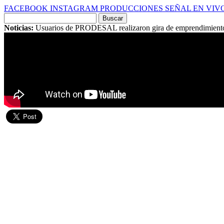
FACEBOOK
INSTAGRAM
PRODUCCIONES
SEÑAL EN VIV
Buscar
por:
Noticias:
Usuarios de PRODESAL realizaron gira de emprendimien