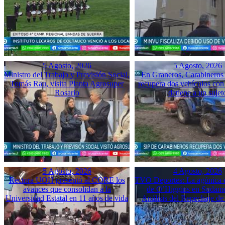
5 Agosto, 2026
5 Agosto, 2026
Ministro del Trabajo y Previsión Social,
En Graneros, Carabineros 
Tomás Rau, visita Planta Agrosuper
recupera dos vehículos con
Rosario
detiene a un sujet
5 Agosto, 2026
4 Agosto, 2026
Rectora UOH presentó al CORE los
TVO Deportes: La agónica 
avances que consolidan a la
de O’Higgins en Sudame
Universidad Estatal en 11 años de vida
Análisis del Repechaje d