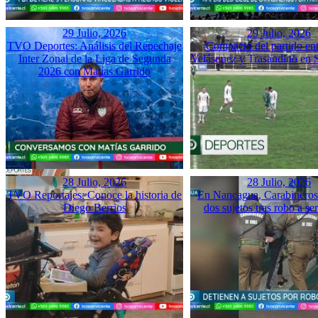
29 Julio, 2026
29 Julio, 2026
TVO Deportes: Análisis del Repechaje
Compacto del partido ent
Inter Zonal de la Liga de Segunda
Velásquez y Trasandino en 
2026 con Matías Garrido
28 Julio, 2026
28 Julio, 2026
TVO Reportajes: Conoce la historia de
En Nancagua, Carabineros 
Diego Berrios
dos sujetos tras robo a se