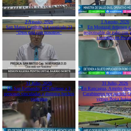
2 Agosto, 2026
1 Agosto, 2026
San Mateo Capítulo 14 versículo 23
En Mostazal detienen a
“Dios está con nosotros”
responsable de robo con 
cometido en Peu
31 Julio, 2026
31 Julio, 2026
En San Fernando, PDI detiene a 3
En Rancagua, Amplio desp
personas vinculadas a distintos hechos
Carabineros por partido 
violentos
versus Boca Junio