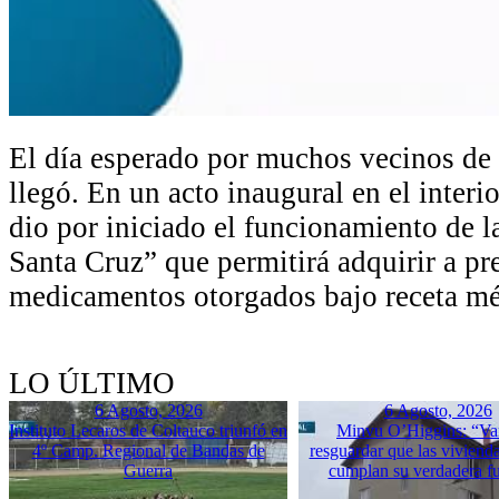
El día esperado por muchos vecinos de
llegó. En un acto inaugural en el interi
dio por iniciado el funcionamiento de 
Santa Cruz” que permitirá adquirir a pr
medicamentos otorgados bajo receta mé
LO ÚLTIMO
6 Agosto, 2026
6 Agosto, 2026
Instituto Lecaros de Coltauco triunfó en
Minvu O’Higgins: “Va
4º Camp. Regional de Bandas de
resguardar que las vivienda
Guerra
cumplan su verdadera f