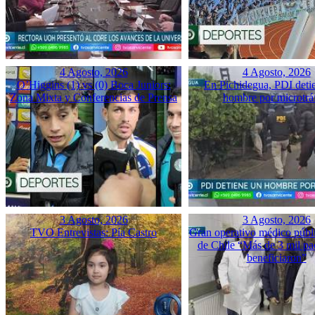
4 Agosto, 2026
4 Agosto, 2026
O’Higgins (1) vs (0) Boca Juniors:
En Pichidegua, PDI deti
Zona Mixta y Conferencias de Prensa
hombre por microtrá
3 Agosto, 2026
3 Agosto, 2026
TVO Entrevistas: Pía Castro
Gran operativo médico públ
de Chile “Más de 3 mil pac
beneficiaron”