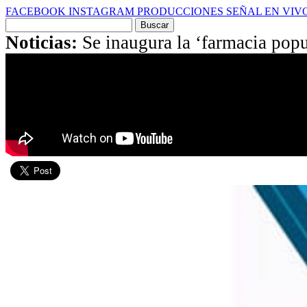
FACEBOOK
INSTAGRAM
PRODUCCIONES
SEÑAL EN VIV
Buscar
por:
Noticias:
Se inaugura la ‘farmacia popu