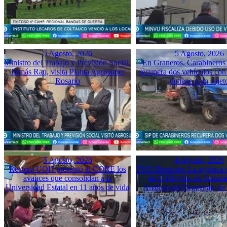
5 Agosto, 2026
5 Agosto, 2026
Ministro del Trabajo y Previsión Social,
En Graneros, Carabineros 
Tomás Rau, visita Planta Agrosuper
recupera dos vehículos con
Rosario
detiene a un sujet
5 Agosto, 2026
4 Agosto, 2026
Rectora UOH presentó al CORE los
TVO Deportes: La agónica 
avances que consolidan a la
de O’Higgins en Sudame
Universidad Estatal en 11 años de vida
Análisis del Repechaje d