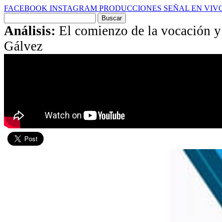
FACEBOOK
INSTAGRAM
PRODUCCIONES
SEÑAL EN VIV
Buscar
por:
Análisis:
El comienzo de la vocación y 
Gálvez