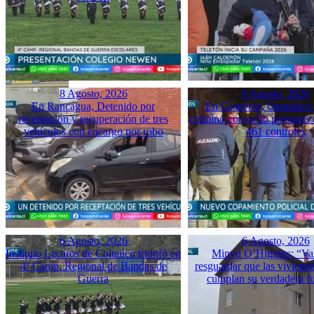
8 Agosto, 2026
8 Agosto, 2026
En Rancagua, Detenido por
En Graneros, Operativo 
receptación y recuperación de tres
culminó con ocho personas 
vehículos con encargo por robo
461 controles
6 Agosto, 2026
6 Agosto, 2026
Instituto Lecaros de Coltauco triunfó en
Minvu O’Higgins: “Va
4º Camp. Regional de Bandas de
resguardar que las vivienda
Guerra
cumplan su verdadera f