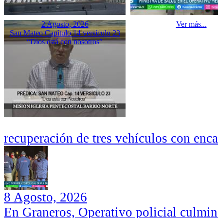
2 Agosto, 2026
Ver más...
San Mateo Capítulo 14 versículo 23
“Dios está con nosotros”
recuperación de tres vehículos con enc
8 Agosto, 2026
En Graneros, Operativo policial culmi