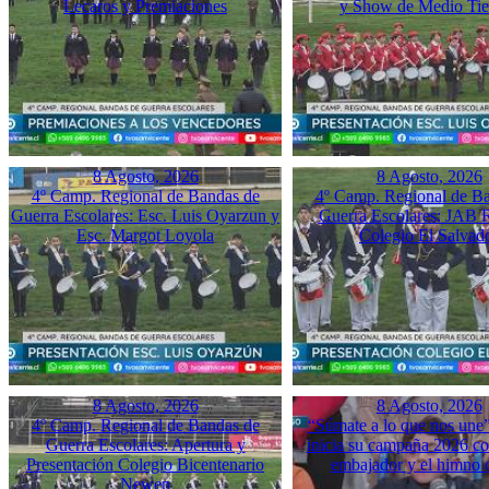
Lecaros y Premiaciones
y Show de Medio Ti
8 Agosto, 2026
8 Agosto, 2026
4º Camp. Regional de Bandas de
4º Camp. Regional de B
Guerra Escolares: Esc. Luis Oyarzun y
Guerra Escolares: JAB 
Esc. Margot Loyola
Colegio El Salvad
8 Agosto, 2026
8 Agosto, 2026
4º Camp. Regional de Bandas de
“Súmate a lo que nos une”
Guerra Escolares: Apertura y
inicia su campaña 2026 co
Presentación Colegio Bicentenario
embajador y el himno o
Newen