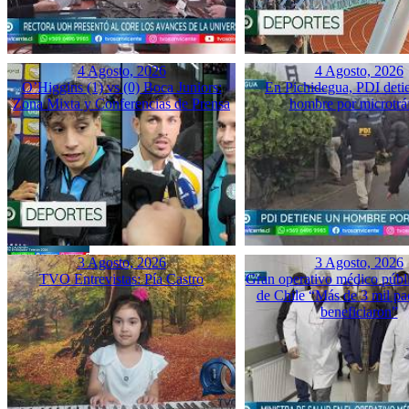
4 Agosto, 2026
4 Agosto, 2026
O’Higgins (1) vs (0) Boca Juniors:
En Pichidegua, PDI deti
Zona Mixta y Conferencias de Prensa
hombre por microtrá
3 Agosto, 2026
3 Agosto, 2026
TVO Entrevistas: Pía Castro
Gran operativo médico públ
de Chile “Más de 3 mil pac
beneficiaron”