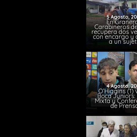
5 Agosto, 2
En Granero
Carabineros de
recupera dos ve
con encargo y 
a un suje
4 Agosto, 2
O’Higgins (1) 
Boca Juniors:
Mixta y Confer
de Prens