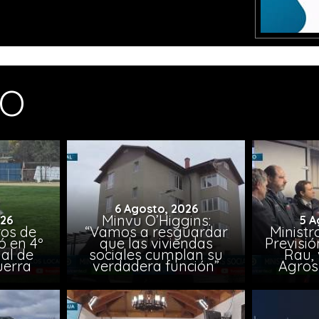
MO
6 Agosto, 2026
Minvu O’Higgins:
026
5 A
ros de
“Vamos a resguardar
Ministr
ó en 4º
que las viviendas
Previsió
al de
sociales cumplan su
Rau, 
uerra
verdadera función”
Agros