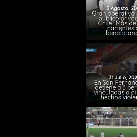
3 Agosto, 2
Gran operativo
público priva
Chile “Más de 
pacientes 
beneficiar
31 Julio, 20
En San Fernand
detiene a 3 pe
vinculadas a di
hechos viole