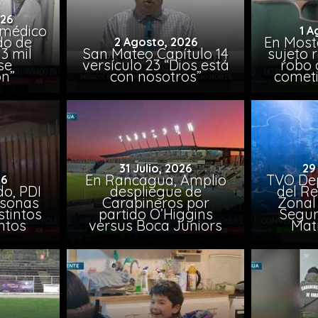
026
 médico
1 A
do de
En Most
2 Agosto, 2026
3 mil
San Mateo Capítulo 14
sujeto 
se
versículo 23 “Dios está
robo 
on”
con nosotros”
comet
31 Julio, 2026
29
En Rancagua, Amplio
TVO Dep
26
o, PDI
despliegue de
del Re
rsonas
Carabineros por
Zonal 
stintos
partido O’Higgins
Segun
ntos
versus Boca Juniors
Mat