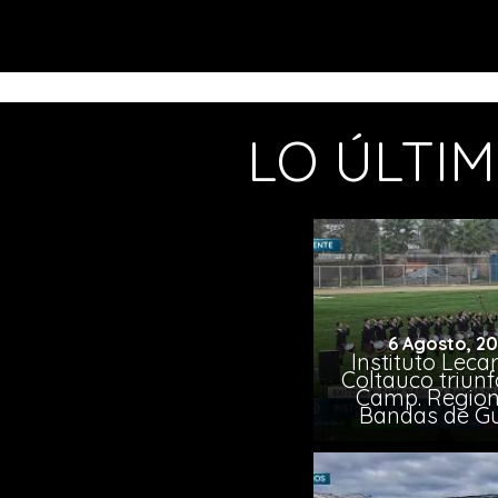
LO ÚLTI
6 Agosto, 2
Instituto Leca
Coltauco triunf
Camp. Region
Bandas de G