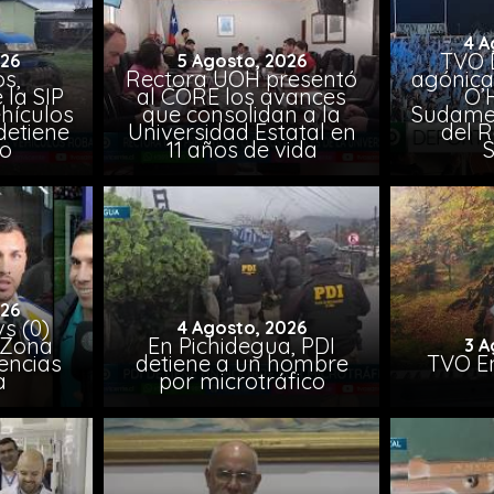
4 A
TVO 
026
5 Agosto, 2026
s,
Rectora UOH presentó
agónica
 la SIP
al CORE los avances
O’
hículos
que consolidan a la
Sudamer
detiene
Universidad Estatal en
del 
to
11 años de vida
026
vs (0)
4 Agosto, 2026
 Zona
En Pichidegua, PDI
3 A
encias
detiene a un hombre
TVO En
a
por microtráfico