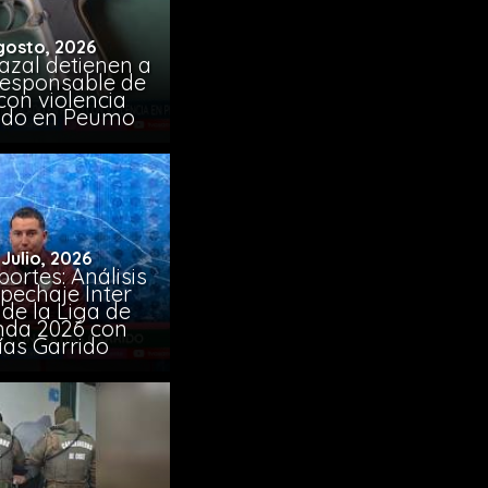
gosto, 2026
azal detienen a
responsable de
con violencia
ido en Peumo
 Julio, 2026
ortes: Análisis
pechaje Inter
de la Liga de
da 2026 con
ías Garrido