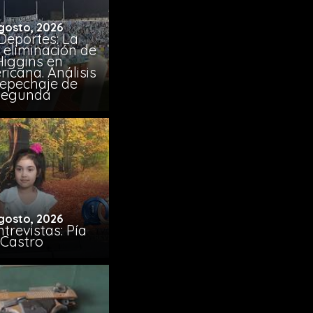
gosto, 2026
Deportes: La
 eliminación de
Higgins en
icana. Análisis
Repechaje de
Segunda
gosto, 2026
trevistas: Pía
Castro