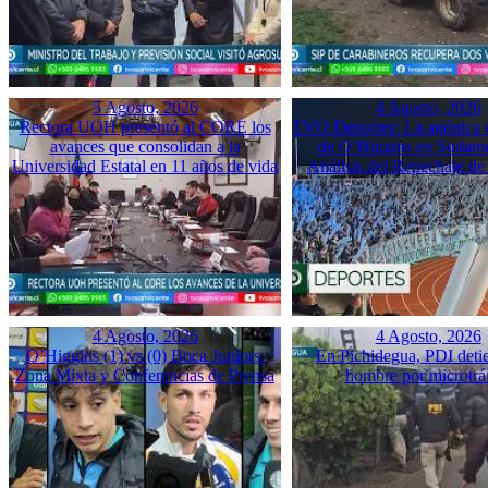
5 Agosto, 2026
4 Agosto, 2026
Rectora UOH presentó al CORE los
TVO Deportes: La agónica 
avances que consolidan a la
de O’Higgins en Sudame
Universidad Estatal en 11 años de vida
Análisis del Repechaje d
4 Agosto, 2026
4 Agosto, 2026
O’Higgins (1) vs (0) Boca Juniors:
En Pichidegua, PDI deti
Zona Mixta y Conferencias de Prensa
hombre por microtrá