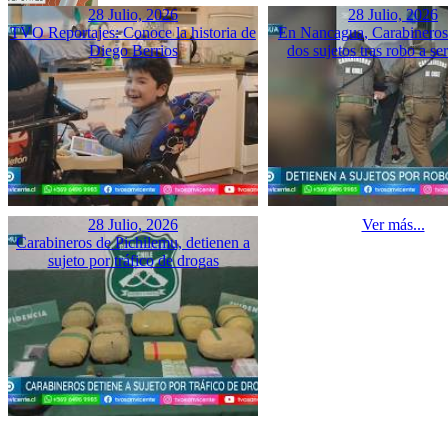
28 Julio, 2026
28 Julio, 2026
TVO Reportajes: Conoce la historia de
En Nancagua, Carabineros 
Diego Berrios
dos sujetos tras robo a se
28 Julio, 2026
Ver más...
Carabineros de Pichilemu, detienen a
sujeto por tráfico de drogas