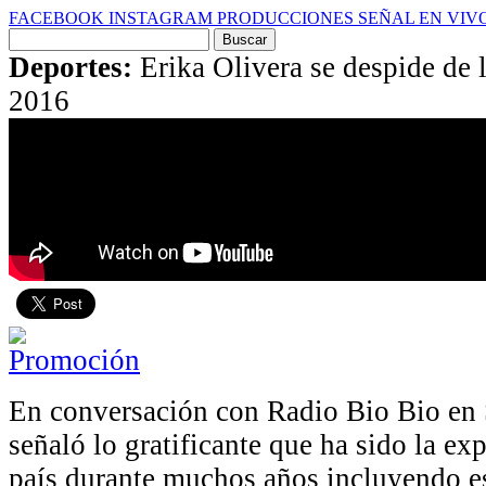
FACEBOOK
INSTAGRAM
PRODUCCIONES
SEÑAL EN VIV
Buscar
por:
Deportes:
Erika Olivera se despide de 
2016
En conversación con Radio Bio Bio en 
señaló lo gratificante que ha sido la exp
país durante muchos años incluyendo e