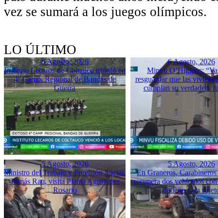
vez se sumará a los juegos olímpicos.
LO ÚLTIMO
6 Agosto, 2026
6 Agosto, 2026
Instituto Lecaros de Coltauco triunfó en
Minvu O’Higgins: “Va
4º Camp. Regional de Bandas de
resguardar que las vivienda
Guerra
cumplan su verdadera f
5 Agosto, 2026
5 Agosto, 2026
Ministro del Trabajo y Previsión Social,
En Graneros, Carabineros 
Tomás Rau, visita Planta Agrosuper
recupera dos vehículos con
Rosario
detiene a un sujet