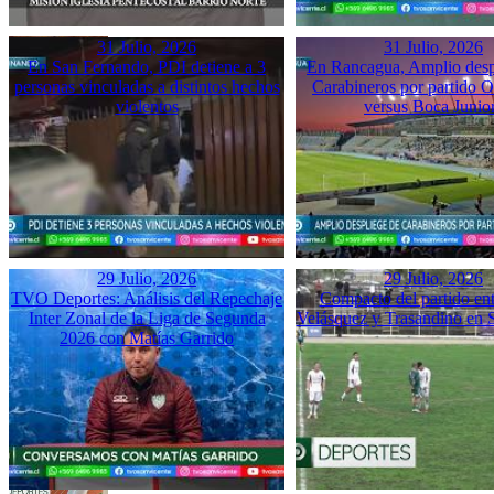
31 Julio, 2026
31 Julio, 2026
En San Fernando, PDI detiene a 3
En Rancagua, Amplio desp
personas vinculadas a distintos hechos
Carabineros por partido 
violentos
versus Boca Junio
29 Julio, 2026
29 Julio, 2026
TVO Deportes: Análisis del Repechaje
Compacto del partido ent
Inter Zonal de la Liga de Segunda
Velásquez y Trasandino en 
2026 con Matías Garrido