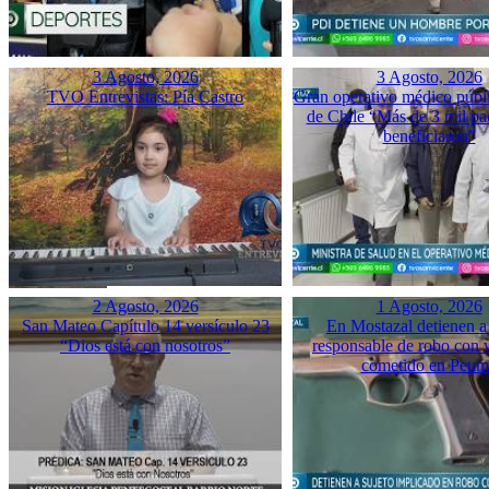
3 Agosto, 2026
3 Agosto, 2026
TVO Entrevistas: Pía Castro
Gran operativo médico públ
de Chile “Más de 3 mil pac
beneficiaron”
2 Agosto, 2026
1 Agosto, 2026
San Mateo Capítulo 14 versículo 23
En Mostazal detienen a
“Dios está con nosotros”
responsable de robo con 
cometido en Peu