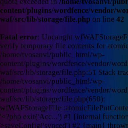
quota exceeded in
/home/tvosanvi/publ
content/plugins/wordfence/vendor/wo
waf/src/lib/storage/file.php
on line
42
Fatal error
: Uncaught wfWAFStorageFi
verify temporary file contents for atomic
/home/tvosanvi/public_html/wp-
content/plugins/wordfence/vendor/word
waf/src/lib/storage/file.php:51 Stack tra
/home/tvosanvi/public_html/wp-
content/plugins/wordfence/vendor/word
waf/src/lib/storage/file.php(658):
wfWAFStorageFile::atomicFilePutContent
'<?php exit('Acc...') #1 [internal funct
>saveConfig('synced') #2 {main} throw