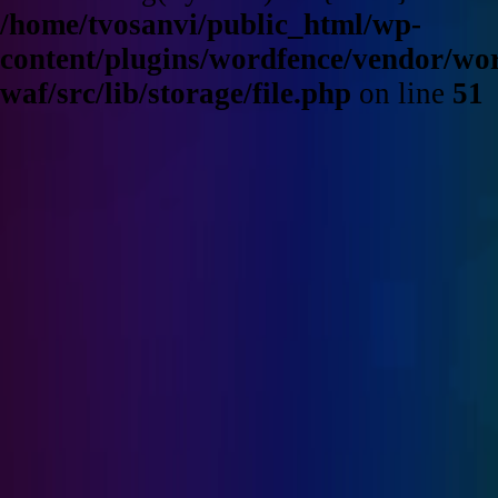
/home/tvosanvi/public_html/wp-
content/plugins/wordfence/vendor/wo
waf/src/lib/storage/file.php
on line
51