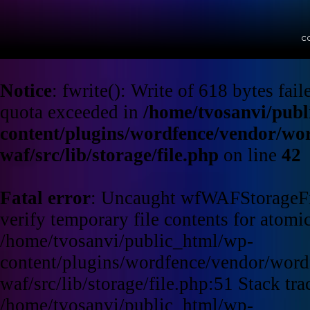
c
Notice
: fwrite(): Write of 618 bytes fa
quota exceeded in
/home/tvosanvi/publ
content/plugins/wordfence/vendor/wo
waf/src/lib/storage/file.php
on line
42
Fatal error
: Uncaught wfWAFStorageFi
verify temporary file contents for atomic
/home/tvosanvi/public_html/wp-
content/plugins/wordfence/vendor/word
waf/src/lib/storage/file.php:51 Stack tra
/home/tvosanvi/public_html/wp-