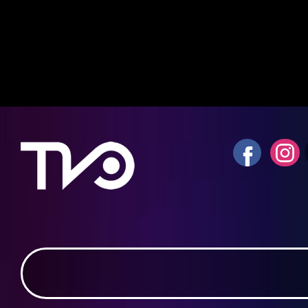
Notice
: fwrite(): Write of 618 bytes fa
quota exceeded in
/home/tvosanvi/publ
content/plugins/wordfence/vendor/wo
waf/src/lib/storage/file.php
on line
42