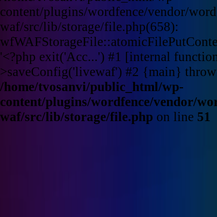
content/plugins/wordfence/vendor/word
waf/src/lib/storage/file.php(658):
wfWAFStorageFile::atomicFilePutContent
'<?php exit('Acc...') #1 [internal funct
>saveConfig('livewaf') #2 {main} throw
/home/tvosanvi/public_html/wp-
content/plugins/wordfence/vendor/wo
waf/src/lib/storage/file.php
on line
51