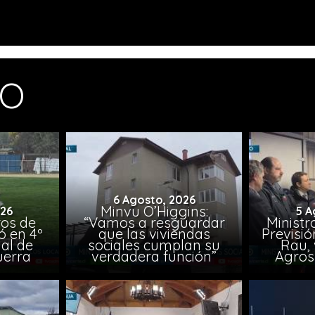
MO
6 Agosto, 2026
Minvu O’Higgins:
026
5 A
ros de
“Vamos a resguardar
Ministr
ó en 4º
que las viviendas
Previsió
al de
sociales cumplan su
Rau, 
uerra
verdadera función”
Agros