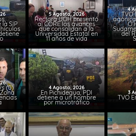
4 A
TVO 
026
5 Agosto, 2026
s,
Rectora UOH presentó
agónica
 la SIP
al CORE los avances
O’
hículos
que consolidan a la
Sudamer
detiene
Universidad Estatal en
del 
to
11 años de vida
026
vs (0)
4 Agosto, 2026
 Zona
En Pichidegua, PDI
3 A
encias
detiene a un hombre
TVO En
a
por microtráfico