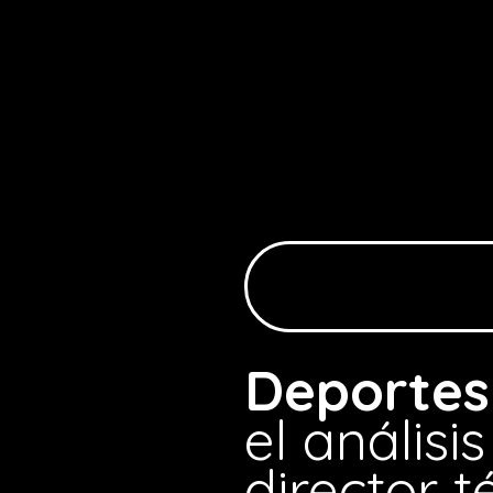
Deportes
el análisi
director t