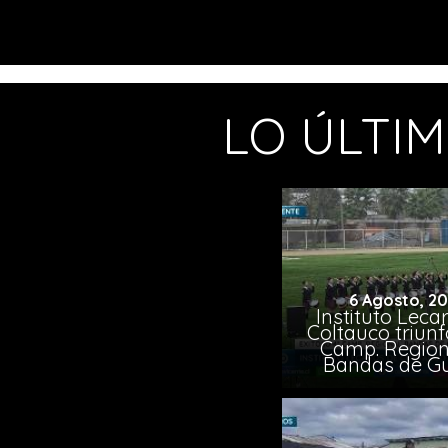
LO ÚLTI
6 Agosto, 2
Instituto Leca
Coltauco triunf
Camp. Region
Bandas de G