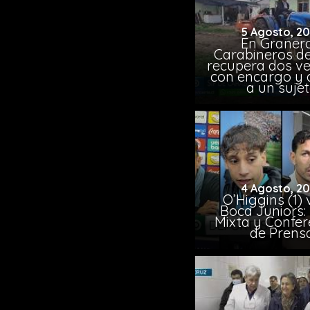
5 Agosto, 2
En Granero
Carabineros de
recupera dos ve
con encargo y 
a un suje
4 Agosto, 2
O’Higgins (1) 
Boca Juniors:
Mixta y Confer
de Prens