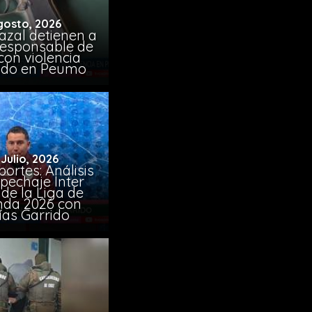
gosto, 2026
azal detienen a
responsable de
con violencia
ido en Peumo
 Julio, 2026
ortes: Análisis
pechaje Inter
de la Liga de
da 2026 con
ías Garrido