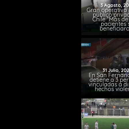
3 Agosto, 2
Gran operativo
público priva
Chile “Más de 
pacientes 
beneficiar
31 Julio, 20
En San Fernand
detiene a 3 pe
vinculadas a di
hechos viole