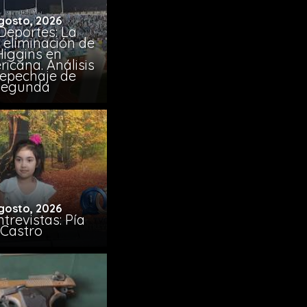
gosto, 2026
Deportes: La
 eliminación de
Higgins en
icana. Análisis
Repechaje de
Segunda
gosto, 2026
trevistas: Pía
Castro