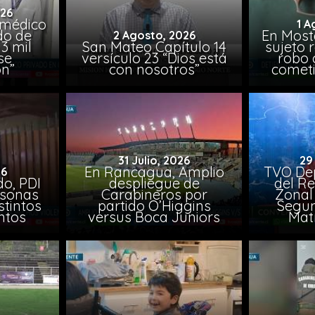
026
 médico
1 A
do de
En Most
2 Agosto, 2026
3 mil
San Mateo Capítulo 14
sujeto 
se
versículo 23 “Dios está
robo 
on”
con nosotros”
comet
31 Julio, 2026
29
En Rancagua, Amplio
TVO Dep
26
o, PDI
despliegue de
del Re
rsonas
Carabineros por
Zonal 
stintos
partido O’Higgins
Segun
ntos
versus Boca Juniors
Mat