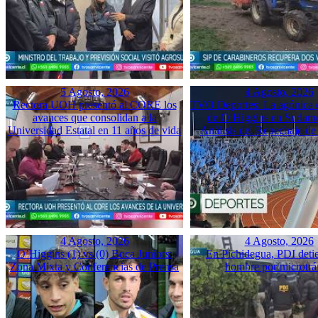
5 Agosto, 2026
4 Agosto, 2026
Rectora UOH presentó al CORE los
TVO Deportes: La agónica 
avances que consolidan a la
de O’Higgins en Sudame
Universidad Estatal en 11 años de vida
Análisis del Repechaje d
4 Agosto, 2026
4 Agosto, 2026
O’Higgins (1) vs (0) Boca Juniors:
En Pichidegua, PDI deti
Zona Mixta y Conferencias de Prensa
hombre por microtrá