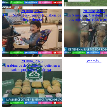
28 Julio, 2026
28 Julio, 2026
TVO Reportajes: Conoce la historia de
En Nancagua, Carabineros 
Diego Berrios
dos sujetos tras robo a se
28 Julio, 2026
Ver más...
Carabineros de Pichilemu, detienen a
sujeto por tráfico de drogas