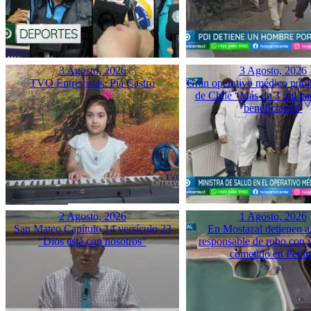
3 Agosto, 2026
3 Agosto, 2026
TVO Entrevistas: Pía Castro
Gran operativo médico públ
de Chile “Más de 3 mil pac
beneficiaron”
2 Agosto, 2026
1 Agosto, 2026
San Mateo Capítulo 14 versículo 23
En Mostazal detienen a
“Dios está con nosotros”
responsable de robo con 
cometido en Peu