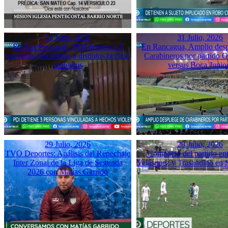
31 Julio, 2026
31 Julio, 2026
En San Fernando, PDI detiene a 3
En Rancagua, Amplio desp
personas vinculadas a distintos hechos
Carabineros por partido 
violentos
versus Boca Junio
29 Julio, 2026
29 Julio, 2026
TVO Deportes: Análisis del Repechaje
Compacto del partido ent
Inter Zonal de la Liga de Segunda
Velásquez y Trasandino en 
2026 con Matías Garrido