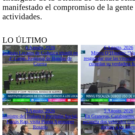
manifestado el compromiso de la gente
actividades.
LO ÚLTIMO
6 Agosto, 2026
6 Agosto, 2026
Instituto Lecaros de Coltauco triunfó en
Minvu O’Higgins: “Va
4º Camp. Regional de Bandas de
resguardar que las vivienda
Guerra
cumplan su verdadera f
5 Agosto, 2026
5 Agosto, 2026
Ministro del Trabajo y Previsión Social,
En Graneros, Carabineros 
Tomás Rau, visita Planta Agrosuper
recupera dos vehículos con
Rosario
detiene a un sujet