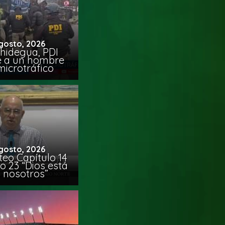
gosto, 2026
chidegua, PDI
e a un hombre
microtráfico
gosto, 2026
eo Capítulo 14
o 23 “Dios está
 nosotros”