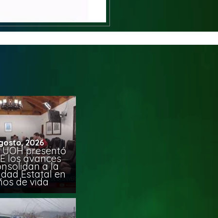
gosto, 2026
 UOH presentó
E los avances
nsolidan a la
idad Estatal en
ños de vida