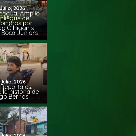
 Julio, 2026
cagua, Amplio
pliegue de
bineros por
do O’Higgins
 Boca Juniors
 Julio, 2026
Reportajes:
la historia de
go Berrios
 Julio, 2026