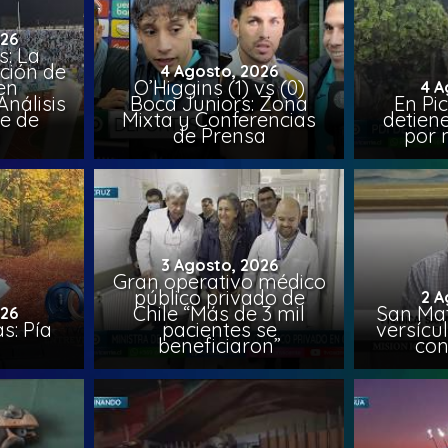
026
: La
ción de
4 Agosto, 2026
en
O’Higgins (1) vs (0)
4 A
nálisis
Boca Juniors: Zona
En Pi
e de
Mixta y Conferencias
detien
a
de Prensa
por 
3 Agosto, 2026
Gran operativo médico
público privado de
2 A
Chile “Más de 3 mil
San Mat
026
s: Pía
pacientes se
versícul
beneficiaron”
con