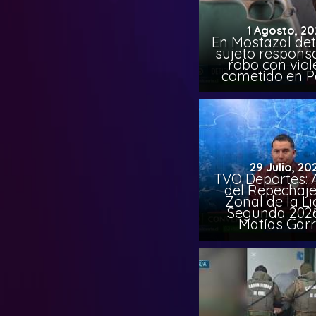
1 Agosto, 20
En Mostazal det
sujeto respons
robo con viol
cometido en 
29 Julio, 20
TVO Deportes: A
del Repechaje
Zonal de la L
Segunda 202
Matías Garr