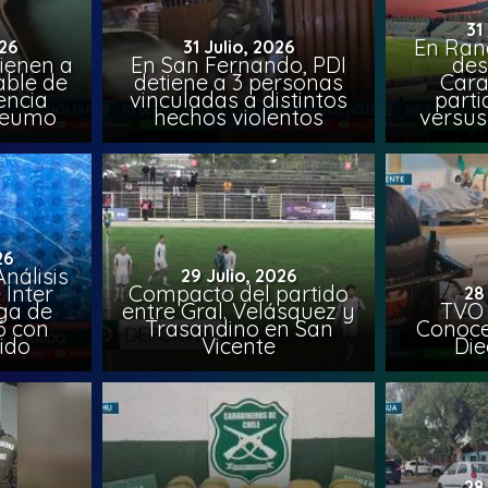
31
En Ran
26
31 Julio, 2026
ienen a
En San Fernando, PDI
des
able de
detiene a 3 personas
Cara
encia
vinculadas a distintos
parti
Peumo
hechos violentos
versus
26
nálisis
29 Julio, 2026
 Inter
Compacto del partido
28
iga de
entre Gral. Velásquez y
TVO 
6 con
Trasandino en San
Conoce 
ido
Vicente
Die
28