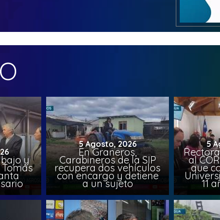
MO
5 Agosto, 2026
5 A
En Graneros,
Rectora
026
abajo y
Carabineros de la SIP
al COR
l, Tomás
recupera dos vehículos
que co
lanta
con encargo y detiene
Univers
sario
a un sujeto
11 a