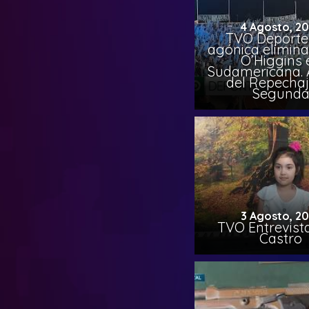
4 Agosto, 2
TVO Deportes
agónica elimina
O’Higgins 
Sudamericana. A
del Repechaj
Segund
3 Agosto, 2
TVO Entrevista
Castro