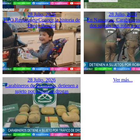
28 Julio, 2026
28 Julio, 2026
TVO Reportajes: Conoce la historia de
En Nancagua, Carabineros 
Diego Berrios
dos sujetos tras robo a se
28 Julio, 2026
Ver más...
Carabineros de Pichilemu, detienen a
sujeto por tráfico de drogas