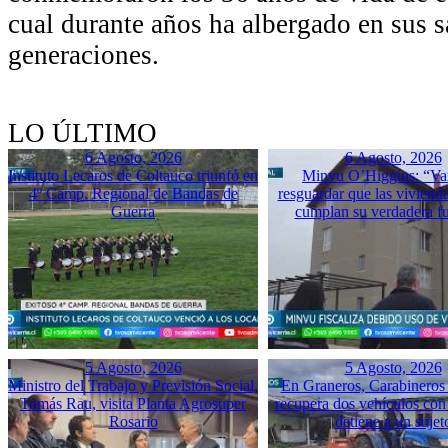
cual durante años ha albergado en sus sa
generaciones.
LO ÚLTIMO
6 Agosto, 2026
6 Agosto, 2026
Instituto Lecaros de Coltauco triunfó en
Minvu O’Higgins: “Va
4º Camp. Regional de Bandas de
resguardar que las vivienda
Guerra
cumplan su verdadera f
5 Agosto, 2026
5 Agosto, 2026
Ministro del Trabajo y Previsión Social,
En Graneros, Carabineros 
Tomás Rau, visita Planta Agrosuper
recupera dos vehículos con
Rosario
detiene a un sujet