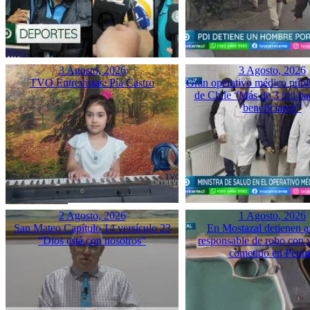
3 Agosto, 2026
3 Agosto, 2026
TVO Entrevistas: Pía Castro
Gran operativo médico públ
de Chile “Más de 3 mil pac
beneficiaron”
2 Agosto, 2026
1 Agosto, 2026
San Mateo Capítulo 14 versículo 23
En Mostazal detienen a
“Dios está con nosotros”
responsable de robo con 
cometido en Peu