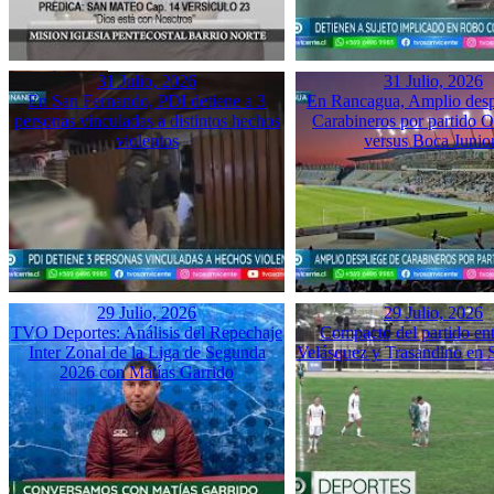
31 Julio, 2026
31 Julio, 2026
En San Fernando, PDI detiene a 3
En Rancagua, Amplio desp
personas vinculadas a distintos hechos
Carabineros por partido 
violentos
versus Boca Junio
29 Julio, 2026
29 Julio, 2026
TVO Deportes: Análisis del Repechaje
Compacto del partido ent
Inter Zonal de la Liga de Segunda
Velásquez y Trasandino en 
2026 con Matías Garrido