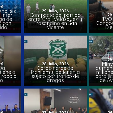
26
nálisis
29 Julio, 2026
 Inter
Compacto del partido
28
iga de
entre Gral. Velásquez y
TVO 
6 con
Trasandino en San
Conoce 
ido
Vicente
Die
28
Minv
26
28 Julio, 2026
ua,
Carabineros de
aumenta
tiene a
Pichilemu, detienen a
millone
s robo a
sujeto por tráfico de
para li
ro
drogas
de Av
26
27 Julio, 2026
26