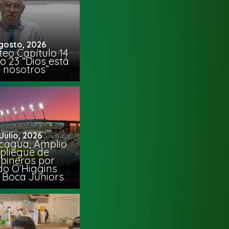
gosto, 2026
eo Capítulo 14
o 23 “Dios está
 nosotros”
 Julio, 2026
cagua, Amplio
pliegue de
bineros por
do O’Higgins
 Boca Juniors