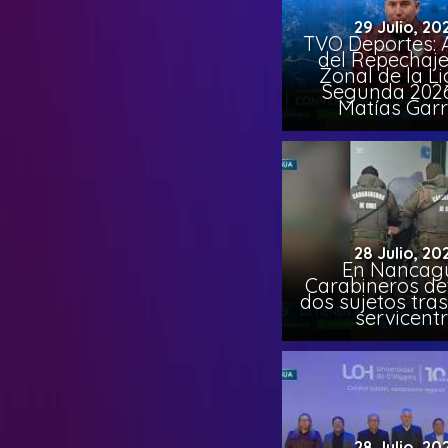
29 Julio, 20
TVO Deportes: A
del Repechaje
Zonal de la L
Segunda 202
Matías Garr
28 Julio, 20
En Nancag
Carabineros de
dos sujetos tra
servicent
28 Julio, 20