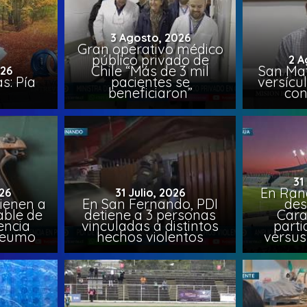
3 Agosto, 2026
Gran operativo médico
público privado de
2 A
Chile “Más de 3 mil
San Mat
026
s: Pía
pacientes se
versícul
beneficiaron”
con
31
En Ran
26
31 Julio, 2026
ienen a
En San Fernando, PDI
des
able de
detiene a 3 personas
Cara
encia
vinculadas a distintos
parti
Peumo
hechos violentos
versus