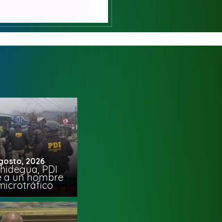
gosto, 2026
chidegua, PDI
e a un hombre
microtráfico