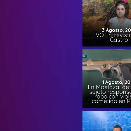
3 Agosto, 2
TVO Entrevista
Castro
1 Agosto, 20
En Mostazal det
sujeto respons
robo con viol
cometido en 