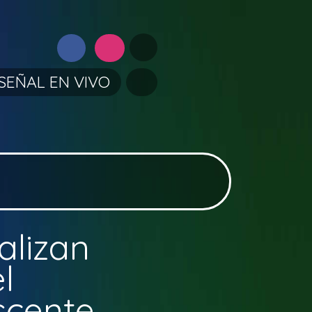
SEÑAL EN VIVO
alizan
l
scente