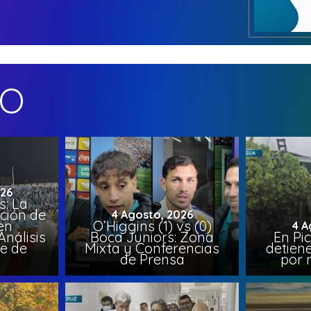
MO
026
: La
ción de
4 Agosto, 2026
en
O’Higgins (1) vs (0)
4 A
nálisis
Boca Juniors: Zona
En Pi
e de
Mixta y Conferencias
detien
a
de Prensa
por 