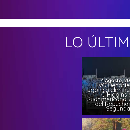
LO ÚLTI
4 Agosto, 2
TVO Deportes
agónica elimina
O’Higgins 
Sudamericana. A
del Repechaj
Segund