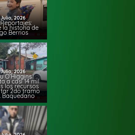
 Julio, 2026
Reportajes:
la historia de
go Berrios
 Julio, 2026
u O’Higgins
 a casi 14 mil
s los recursos
citar 2do tramo
. Baquedano
 Julio, 2026