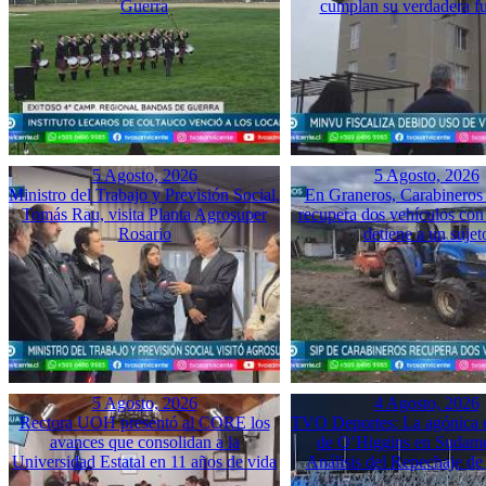
Guerra
cumplan su verdadera f
5 Agosto, 2026
5 Agosto, 2026
Ministro del Trabajo y Previsión Social,
En Graneros, Carabineros 
Tomás Rau, visita Planta Agrosuper
recupera dos vehículos con
Rosario
detiene a un sujet
5 Agosto, 2026
4 Agosto, 2026
Rectora UOH presentó al CORE los
TVO Deportes: La agónica 
avances que consolidan a la
de O’Higgins en Sudame
Universidad Estatal en 11 años de vida
Análisis del Repechaje d