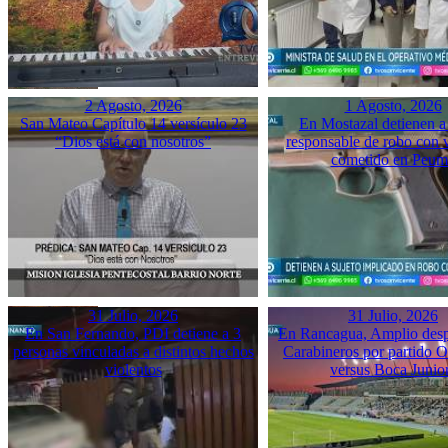
2 Agosto, 2026
1 Agosto, 2026
San Mateo Capítulo 14 versículo 23
En Mostazal detienen a
“Dios está con nosotros”
responsable de robo con 
cometido en Peu
31 Julio, 2026
31 Julio, 2026
En San Fernando, PDI detiene a 3
En Rancagua, Amplio desp
personas vinculadas a distintos hechos
Carabineros por partido 
violentos
versus Boca Junio