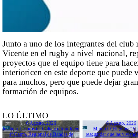
Junto a uno de los integrantes del club
Vicente en el rugby a nivel nacional, r
proyectos que el equipo tiene para hace
interioricen en este deporte que puede
para muchos, pero que puede dejar gran
formación de equipos.
LO ÚLTIMO
6 Agosto, 2026
6 Agosto, 2026
Instituto Lecaros de Coltauco triunfó en
Minvu O’Higgins: “Va
4º Camp. Regional de Bandas de
resguardar que las vivienda