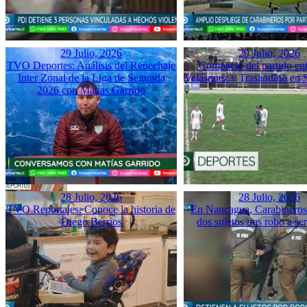
29 Julio, 2026
29 Julio, 2026
TVO Deportes: Análisis del Repechaje
Compacto del partido ent
Inter Zonal de la Liga de Segunda
Velásquez y Trasandino en 
2026 con Matías Garrido
28 Julio, 2026
28 Julio, 2026
TVO Reportajes: Conoce la historia de
En Nancagua, Carabineros 
Diego Berrios
dos sujetos tras robo a se