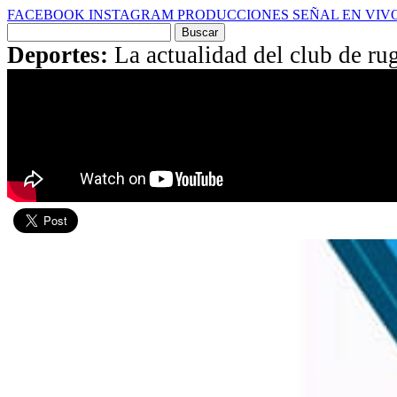
FACEBOOK
INSTAGRAM
PRODUCCIONES
SEÑAL EN VIV
Buscar
por:
Deportes:
La actualidad del club de 