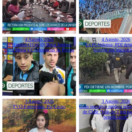
4 Agosto, 2026
4 Agosto, 2026
O’Higgins (1) vs (0) Boca Juniors:
En Pichidegua, PDI deti
Zona Mixta y Conferencias de Prensa
hombre por microtrá
3 Agosto, 2026
3 Agosto, 2026
TVO Entrevistas: Pía Castro
Gran operativo médico públ
de Chile “Más de 3 mil pac
beneficiaron”