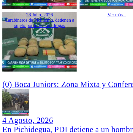
28 Julio, 2026
Ver más...
Carabineros de Pichilemu, detienen a
sujeto por tráfico de drogas
(0) Boca Juniors: Zona Mixta y Confer
4 Agosto, 2026
En Pichidegua, PDI detiene a un hombr