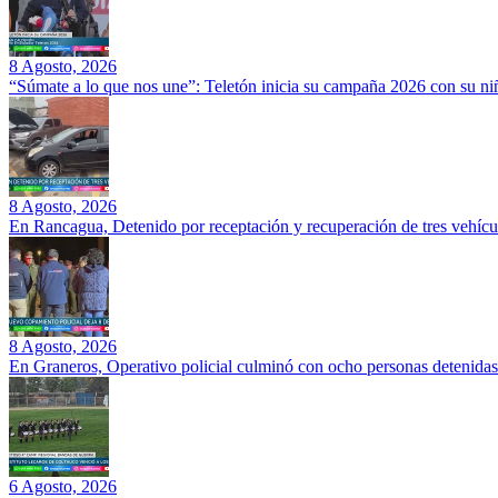
8 Agosto, 2026
“Súmate a lo que nos une”: Teletón inicia su campaña 2026 con su ni
8 Agosto, 2026
En Rancagua, Detenido por receptación y recuperación de tres vehícu
8 Agosto, 2026
En Graneros, Operativo policial culminó con ocho personas detenidas
6 Agosto, 2026