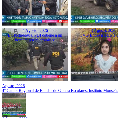
4 Agosto, 2026
3 Agosto, 2026
En Pichidegua, PDI detiene a un
TVO Entrevistas: Pía 
hombre por microtráfico
Agosto, 2026
4º Camp. Regional de Bandas de Guerra Escolares: Instituto Monseñ