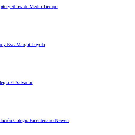
cipito y Show de Medio Tiempo
un y Esc. Margot Loyola
egio El Salvador
ntación Colegio Bicentenario Newen