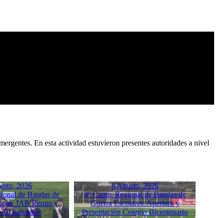
mergentes. En esta actividad estuvieron presentes autoridades a nivel
osto, 2026
8 Agosto, 2026
ional de Bandas de
4º Camp. Regional de Bandas de
ares: JAB Rengo y
Guerra Escolares: Apertura y
o El Salvador
Presentación Colegio Bicentenario