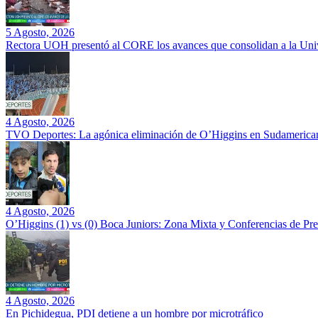
5 Agosto, 2026
Rectora UOH presentó al CORE los avances que consolidan a la Unive
4 Agosto, 2026
TVO Deportes: La agónica eliminación de O’Higgins en Sudamerican
4 Agosto, 2026
O’Higgins (1) vs (0) Boca Juniors: Zona Mixta y Conferencias de Pr
4 Agosto, 2026
En Pichidegua, PDI detiene a un hombre por microtráfico