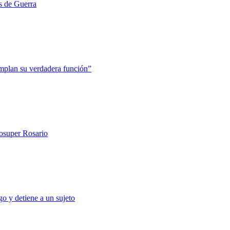
s de Guerra
mplan su verdadera función”
rosuper Rosario
o y detiene a un sujeto