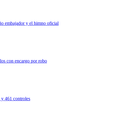
ño embajador y el himno oficial
los con encargo por robo
 y 461 controles