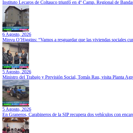
Instituto Lecaros de Coltauco triunfó en 4º Camp. Regional de Banda
6 Agosto, 2026
Minvu O’Higgins: “Vamos a resguardar que las viviendas sociales cu
5 Agosto, 2026
Ministro del Trabajo y Previsión Social, Tomás Rau, visita Planta Ag
5 Agosto, 2026
En Graneros, Carabineros de la SIP recupera dos vehículos con encarg