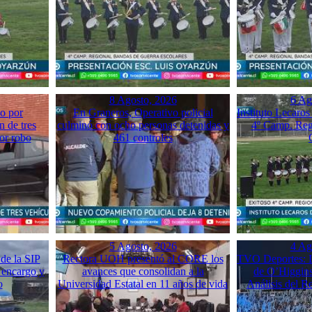
8 Agosto, 2026
6 Ag
o por
En Graneros, Operativo policial
Instituto Lecaros
n de tres
culminó con ocho personas detenidas y
4º Camp. Reg
or robo
461 controles
5 Agosto, 2026
4 Ag
de la SIP
Rectora UOH presentó al CORE los
TVO Deportes: L
 encargo y
avances que consolidan a la
de O’Higgins
o
Universidad Estatal en 11 años de vida
Análisis del 