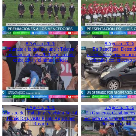
8 Agosto, 2026
8 Agosto, 2026
“Súmate a lo que nos une”: Teletón
En Rancagua, Detenid
inicia su campaña 2026 con su niño
receptación y recuperació
embajador y el himno oficial
vehículos con encargo p
5 Agosto, 2026
5 Agosto, 2026
Ministro del Trabajo y Previsión Social,
En Graneros, Carabineros 
Tomás Rau, visita Planta Agrosuper
recupera dos vehículos con
Rosario
detiene a un sujet