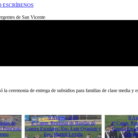
O
ESCRÍBENOS
ergentes de San Vicente
ó la ceremonia de entrega de subsidios para familias de clase media y e
8 Agosto, 2026
8 Ag
andas de
4º Camp. Regional de Bandas de
4º Camp. Reg
 Principito
Guerra Escolares: Esc. Luis Oyarzun y
Guerra Escol
empo
Esc. Margot Loyola
Colegi