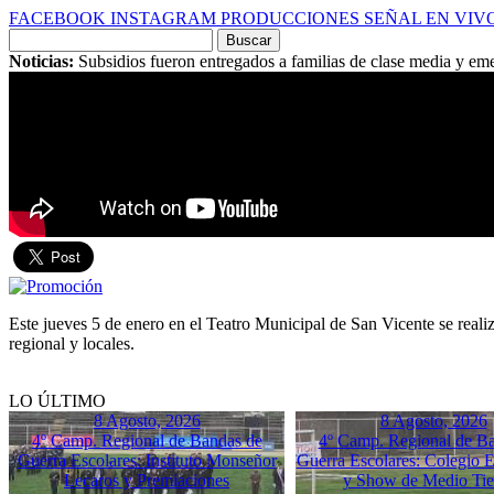
FACEBOOK
INSTAGRAM
PRODUCCIONES
SEÑAL EN VIV
Buscar
por:
Noticias:
Subsidios fueron entregados a familias de clase media y em
Este jueves 5 de enero en el Teatro Municipal de San Vicente se realiz
regional y locales.
LO ÚLTIMO
8 Agosto, 2026
8 Agosto, 2026
4º Camp. Regional de Bandas de
4º Camp. Regional de B
Guerra Escolares: Instituto Monseñor
Guerra Escolares: Colegio El
Lecaros y Premiaciones
y Show de Medio Ti