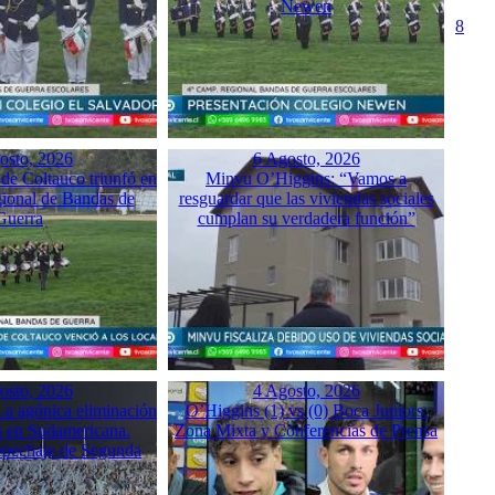
Newen
8
osto, 2026
6 Agosto, 2026
 de Coltauco triunfó en
Minvu O’Higgins: “Vamos a
ional de Bandas de
resguardar que las viviendas sociales
Guerra
cumplan su verdadera función”
osto, 2026
4 Agosto, 2026
a agónica eliminación
O’Higgins (1) vs (0) Boca Juniors:
 en Sudamericana.
Zona Mixta y Conferencias de Prensa
Repechaje de Segunda