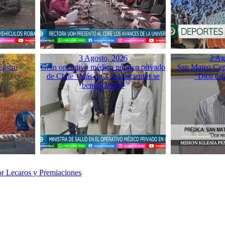
3 Agosto, 2026
2 Ag
Castro
Gran operativo médico público privado
San Mateo Capí
de Chile “Más de 3 mil pacientes se
“Dios est
beneficiaron”
or Lecaros y Premiaciones