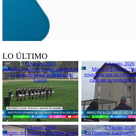
LO ÚLTIMO
6 Agosto, 2026
6 Agosto, 2026
Instituto Lecaros de Coltauco triunfó en
Minvu O’Higgins: “Va
4º Camp. Regional de Bandas de
resguardar que las vivienda
Guerra
cumplan su verdadera f
5 Agosto, 2026
5 Agosto, 2026
Ministro del Trabajo y Previsión Social,
En Graneros, Carabineros 