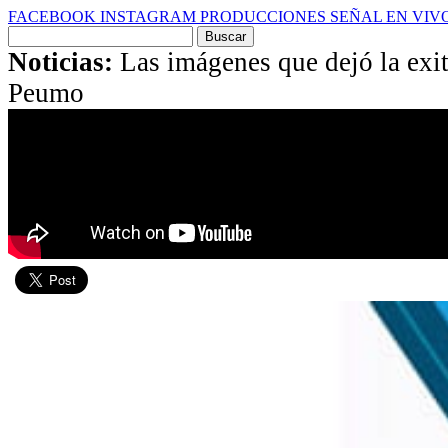
FACEBOOK
INSTAGRAM
PRODUCCIONES
SEÑAL EN VIV
Buscar
por:
Noticias:
Las imágenes que dejó la exit
Peumo