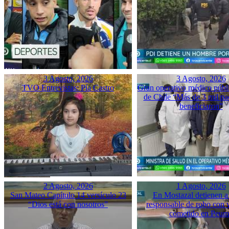
3 Agosto, 2026
3 Agosto, 2026
TVO Entrevistas: Pía Castro
Gran operativo médico públ
de Chile “Más de 3 mil pac
beneficiaron”
2 Agosto, 2026
1 Agosto, 2026
San Mateo Capítulo 14 versículo 23
En Mostazal detienen a
“Dios está con nosotros”
responsable de robo con 
cometido en Peu