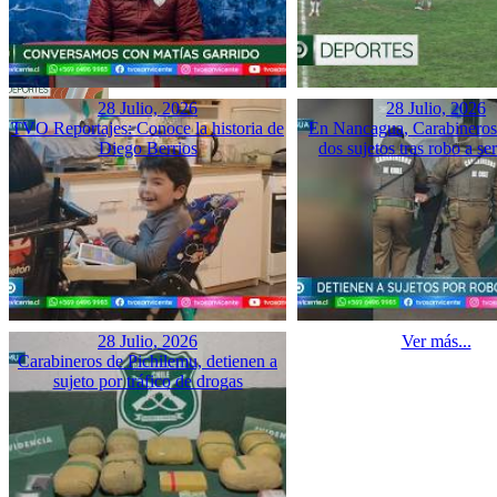
28 Julio, 2026
28 Julio, 2026
TVO Reportajes: Conoce la historia de
En Nancagua, Carabineros 
Diego Berrios
dos sujetos tras robo a se
28 Julio, 2026
Ver más...
Carabineros de Pichilemu, detienen a
sujeto por tráfico de drogas