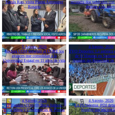
Tomás Rau, visita Planta Agrosuper
recupera dos vehículos con
Rosario
detiene a un sujet
5 Agosto, 2026
4 Agosto, 2026
Rectora UOH presentó al CORE los
TVO Deportes: La agónica 
avances que consolidan a la
de O’Higgins en Sudame
Universidad Estatal en 11 años de vida
Análisis del Repechaje d
4 Agosto, 2026
4 Agosto, 2026
O’Higgins (1) vs (0) Boca Juniors:
En Pichidegua, PDI deti
Zona Mixta y Conferencias de Prensa
hombre por microtrá