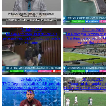
31 Julio, 2026
31 Julio, 2026
En San Fernando, PDI detiene a 3
En Rancagua, Amplio desp
personas vinculadas a distintos hechos
Carabineros por partido 
violentos
versus Boca Junio
29 Julio, 2026
29 Julio, 2026
TVO Deportes: Análisis del Repechaje
Compacto del partido ent
Inter Zonal de la Liga de Segunda
Velásquez y Trasandino en 
2026 con Matías Garrido