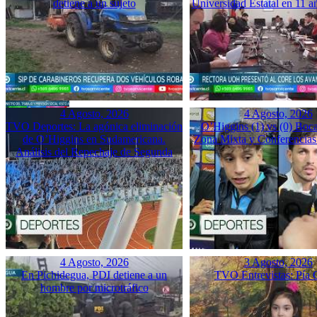
detiene a un sujeto
Universidad Estatal en 11 a
4 Agosto, 2026
4 Agosto, 2026
TVO Deportes: La agónica eliminación
O’Higgins (1) vs (0) Boca
de O’Higgins en Sudamericana.
Zona Mixta y Conferencias
Análisis del Repechaje de Segunda
4 Agosto, 2026
3 Agosto, 2026
En Pichidegua, PDI detiene a un
TVO Entrevistas: Pía 
hombre por microtráfico