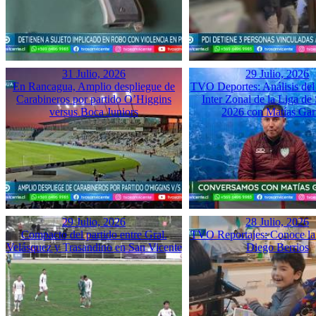
31 Julio, 2026
29 Julio, 2026
En Rancagua, Amplio despliegue de
TVO Deportes: Análisis del
Carabineros por partido O’Higgins
Inter Zonal de la Liga d
versus Boca Juniors
2026 con Matías Gar
29 Julio, 2026
28 Julio, 2026
Compacto del partido entre Gral.
TVO Reportajes: Conoce la 
Velásquez y Trasandino en San Vicente
Diego Berrios