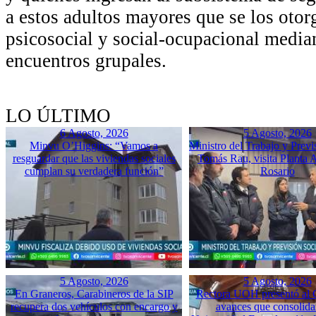
a estos adultos mayores que se los ot
psicosocial y social-ocupacional median
encuentros grupales.
LO ÚLTIMO
6 Agosto, 2026
5 Agosto, 2026
Minvu O’Higgins: “Vamos a
Ministro del Trabajo y Previ
resguardar que las viviendas sociales
Tomás Rau, visita Planta 
cumplan su verdadera función”
Rosario
5 Agosto, 2026
5 Agosto, 2026
En Graneros, Carabineros de la SIP
Rectora UOH presentó al
recupera dos vehículos con encargo y
avances que consolida