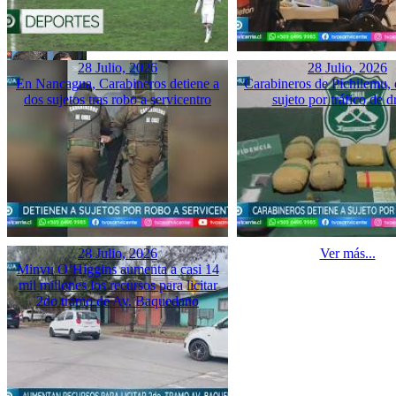
28 Julio, 2026
28 Julio, 2026
En Nancagua, Carabineros detiene a
Carabineros de Pichilemu, 
dos sujetos tras robo a servicentro
sujeto por tráfico de d
28 Julio, 2026
Ver más...
Minvu O’Higgins aumenta a casi 14
mil millones los recursos para licitar
2do tramo de Av. Baquedano