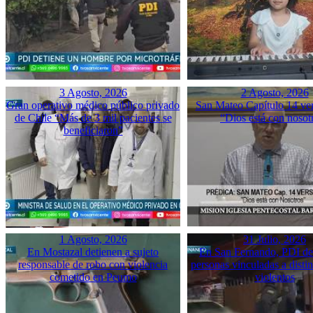
3 Agosto, 2026
2 Agosto, 2026
Gran operativo médico público privado
San Mateo Capítulo 14 ver
de Chile “Más de 3 mil pacientes se
“Dios está con nosot
beneficiaron”
1 Agosto, 2026
31 Julio, 2026
En Mostazal detienen a sujeto
En San Fernando, PDI det
responsable de robo con violencia
personas vinculadas a disti
cometido en Peumo
violentos