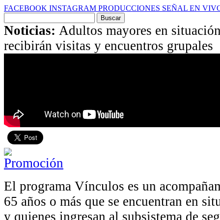
FACEBOOK
INSTAGRAM
PRODUCCIONES
SEÑAL EN VIV
Buscar
por:
Noticias:
Adultos mayores en situación
recibirán visitas y encuentros grupales
El programa Vínculos es un acompañam
65 años o más que se encuentran en sit
y quienes ingresan al subsistema de se