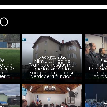
MO
6 Agosto, 2026
Minvu O’Higgins:
026
5 A
ros de
“Vamos a resguardar
Ministr
ó en 4º
que las viviendas
Previsió
al de
sociales cumplan su
Rau, 
uerra
verdadera función”
Agros
4 A