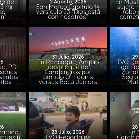
do de
En Most
2 Agosto, 2026
3 mil
San Mateo Capítulo 14
sujeto 
se
versículo 23 “Dios está
robo 
on”
con nosotros”
comet
31 Julio, 2026
29
En Rancagua, Amplio
TVO Dep
26
o, PDI
despliegue de
del Re
rsonas
Carabineros por
Zonal 
stintos
partido O’Higgins
Segun
ntos
versus Boca Juniors
Mat
26
28
artido
En 
28 Julio, 2026
ásquez y
TVO Reportajes:
Carabin