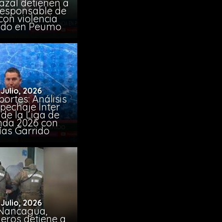
azal detienen a
responsable de
con violencia
ido en Peumo
 Julio, 2026
ortes: Análisis
pechaje Inter
de la Liga de
da 2026 con
ías Garrido
 Julio, 2026
Nancagua,
eros detiene a