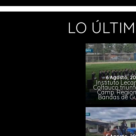
LO ÚLTI
6 Agosto, 2
Instituto Leca
Coltauco triunf
Camp. Region
Bandas de G