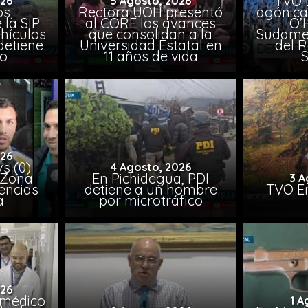
TVO 
026
5 Agosto, 2026
s,
Rectora UOH presentó
agónica
 la SIP
al CORE los avances
O’
hículos
que consolidan a la
Sudamer
detiene
Universidad Estatal en
del 
to
11 años de vida
026
vs (0)
4 Agosto, 2026
 Zona
En Pichidegua, PDI
3 A
encias
detiene a un hombre
TVO En
a
por microtráfico
026
 médico
1 A