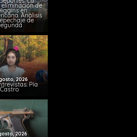
Deportes: La
 eliminación de
Higgins en
icana. Análisis
Repechaje de
Segunda
gosto, 2026
trevistas: Pía
Castro
gosto, 2026