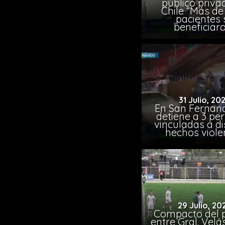
público priva
Chile “Más de 
pacientes 
beneficiar
31 Julio, 20
En San Fernand
detiene a 3 pe
vinculadas a di
hechos viole
29 Julio, 20
Compacto del p
entre Gral. Vel