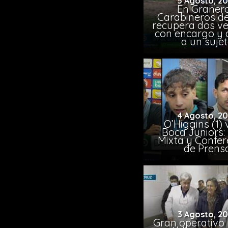
5 Agosto, 2
En Granero
Carabineros de
recupera dos ve
con encargo y 
a un suje
4 Agosto, 2
O’Higgins (1) 
Boca Juniors:
Mixta y Confer
de Prens
3 Agosto, 2
Gran operativo