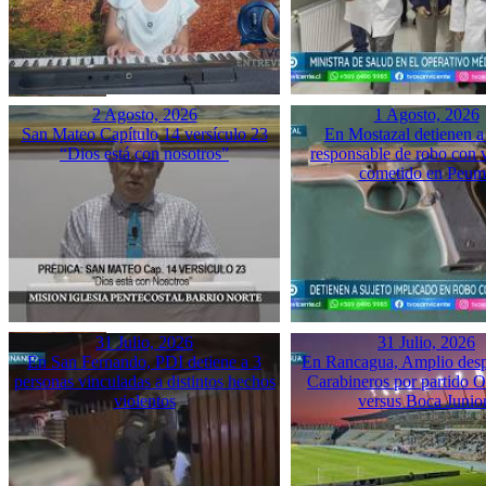
2 Agosto, 2026
1 Agosto, 2026
San Mateo Capítulo 14 versículo 23
En Mostazal detienen a
“Dios está con nosotros”
responsable de robo con 
cometido en Peu
31 Julio, 2026
31 Julio, 2026
En San Fernando, PDI detiene a 3
En Rancagua, Amplio desp
personas vinculadas a distintos hechos
Carabineros por partido 
violentos
versus Boca Junio