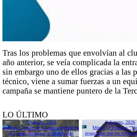
Tras los problemas que envolvían al cl
año anterior, se veía complicada la entr
sin embargo uno de ellos gracias a las p
técnico, viene a sumar fuerzas a un equ
campaña se mantiene puntero de la Terc
LO ÚLTIMO
6 Agosto, 2026
6 Agosto, 2026
Instituto Lecaros de Coltauco triunfó en
Minvu O’Higgins: “Va
4º Camp. Regional de Bandas de
resguardar que las vivienda