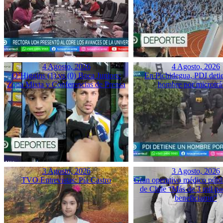
4 Agosto, 2026
4 Agosto, 2026
O’Higgins (1) vs (0) Boca Juniors:
En Pichidegua, PDI deti
Zona Mixta y Conferencias de Prensa
hombre por microtrá
3 Agosto, 2026
3 Agosto, 2026
TVO Entrevistas: Pía Castro
Gran operativo médico públ
de Chile “Más de 3 mil pac
beneficiaron”