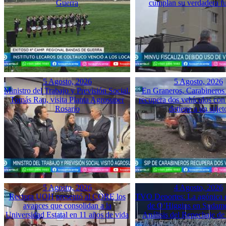
Guerra
cumplan su verdadera f
5 Agosto, 2026
5 Agosto, 2026
Ministro del Trabajo y Previsión Social,
En Graneros, Carabineros 
Tomás Rau, visita Planta Agrosuper
recupera dos vehículos con
Rosario
detiene a un sujet
5 Agosto, 2026
4 Agosto, 2026
Rectora UOH presentó al CORE los
TVO Deportes: La agónica 
avances que consolidan a la
de O’Higgins en Sudame
Universidad Estatal en 11 años de vida
Análisis del Repechaje d