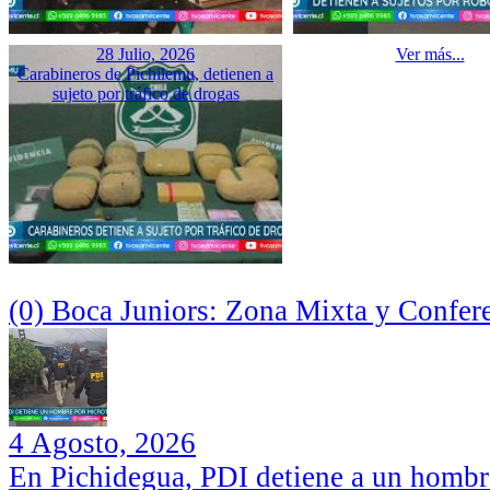
28 Julio, 2026
Ver más...
Carabineros de Pichilemu, detienen a
sujeto por tráfico de drogas
(0) Boca Juniors: Zona Mixta y Confer
4 Agosto, 2026
En Pichidegua, PDI detiene a un hombr