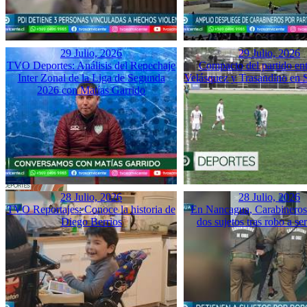
29 Julio, 2026
29 Julio, 2026
TVO Deportes: Análisis del Repechaje
Compacto del partido ent
Inter Zonal de la Liga de Segunda
Velásquez y Trasandino en 
2026 con Matías Garrido
28 Julio, 2026
28 Julio, 2026
TVO Reportajes: Conoce la historia de
En Nancagua, Carabineros 
Diego Berrios
dos sujetos tras robo a se