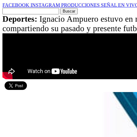
FACEBOOK
INSTAGRAM
PRODUCCIONES
SEÑAL EN VIV
Buscar
por:
Deportes:
Ignacio Ampuero estuvo en n
compartiendo su pasado y presente futb