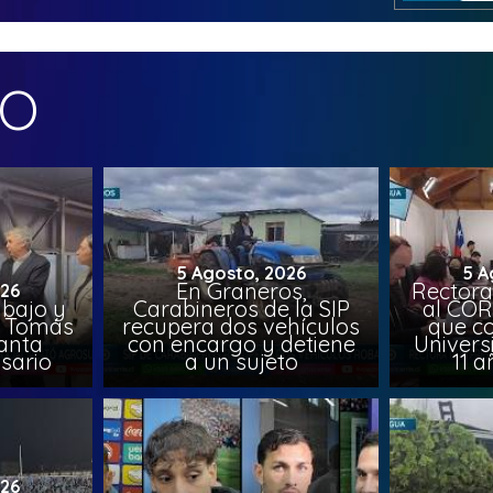
MO
5 Agosto, 2026
5 A
En Graneros,
Rectora
026
abajo y
Carabineros de la SIP
al COR
l, Tomás
recupera dos vehículos
que co
lanta
con encargo y detiene
Univers
sario
a un sujeto
11 a
026