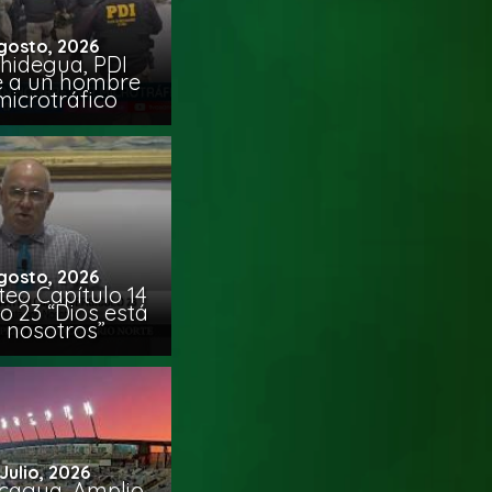
gosto, 2026
chidegua, PDI
e a un hombre
microtráfico
gosto, 2026
eo Capítulo 14
o 23 “Dios está
 nosotros”
 Julio, 2026
cagua, Amplio