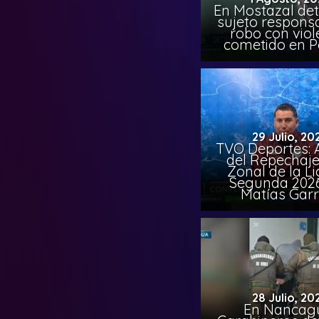
En Mostazal det
sujeto respons
robo con viol
cometido en 
29 Julio, 20
TVO Deportes: A
del Repechaje
Zonal de la L
Segunda 202
Matías Garr
28 Julio, 20
En Nancag