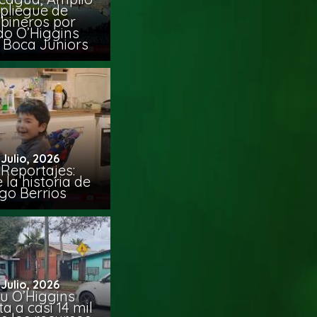
pliegue de
bineros por
do O’Higgins
 Boca Juniors
 Julio, 2026
Reportajes:
la historia de
go Berrios
 Julio, 2026
u O’Higgins
 a casi 14 mil