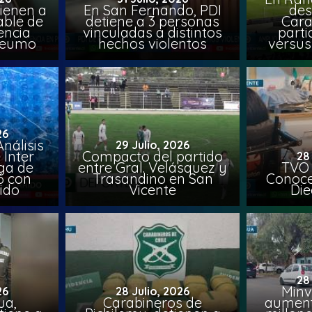
ienen a
En San Fernando, PDI
des
able de
detiene a 3 personas
Cara
encia
vinculadas a distintos
parti
Peumo
hechos violentos
versus
26
nálisis
29 Julio, 2026
 Inter
Compacto del partido
28
iga de
entre Gral. Velásquez y
TVO 
6 con
Trasandino en San
Conoce 
ido
Vicente
Die
28
Minv
26
28 Julio, 2026
ua,
Carabineros de
aumenta