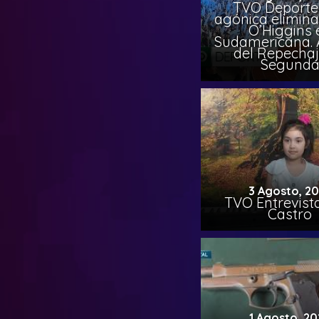
TVO Deportes
agónica elimina
O’Higgins 
Sudamericana. A
del Repechaj
Segund
3 Agosto, 2
TVO Entrevista
Castro
1 Agosto, 20