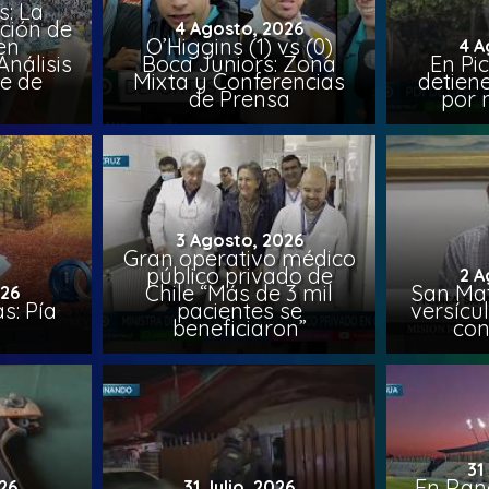
: La
ción de
4 Agosto, 2026
en
O’Higgins (1) vs (0)
4 A
nálisis
Boca Juniors: Zona
En Pi
e de
Mixta y Conferencias
detien
a
de Prensa
por 
3 Agosto, 2026
Gran operativo médico
público privado de
2 A
Chile “Más de 3 mil
San Mat
026
s: Pía
pacientes se
versícul
beneficiaron”
con
31
En Ran
26
31 Julio, 2026