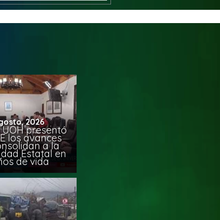
gosto, 2026
 UOH presentó
E los avances
nsolidan a la
idad Estatal en
ños de vida