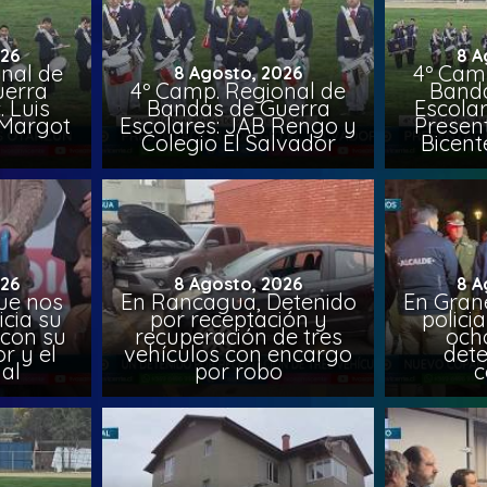
026
8 A
nal de
4º Cam
8 Agosto, 2026
uerra
4º Camp. Regional de
Banda
. Luis
Bandas de Guerra
Escolar
 Margot
Escolares: JAB Rengo y
Presen
Colegio El Salvador
Bicen
026
8 Agosto, 2026
8 A
ue nos
En Rancagua, Detenido
En Gran
icia su
por receptación y
polici
con su
recuperación de tres
och
r y el
vehículos con encargo
dete
ial
por robo
c