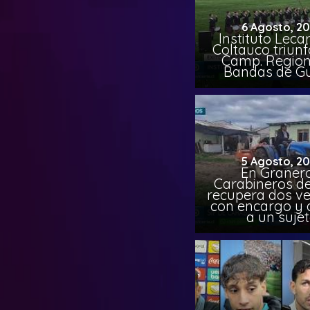
6 Agosto, 2
Instituto Leca
Coltauco triunf
Camp. Region
Bandas de G
5 Agosto, 2
En Granero
Carabineros de
recupera dos ve
con encargo y 
a un suje