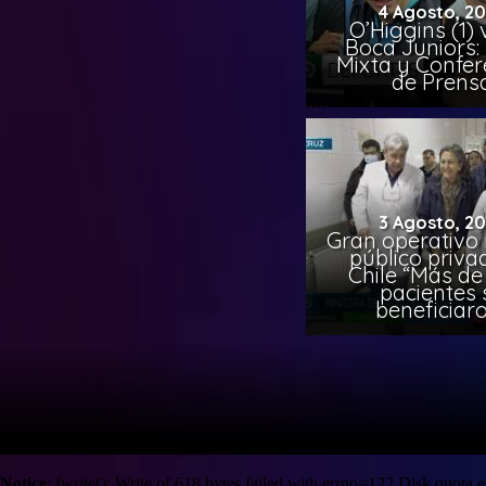
4 Agosto, 2
O’Higgins (1) 
Boca Juniors:
Mixta y Confer
de Prens
3 Agosto, 2
Gran operativo
público priva
Chile “Más de 
pacientes 
beneficiar
Notice
: fwrite(): Write of 618 bytes failed with errno=122 Disk quota