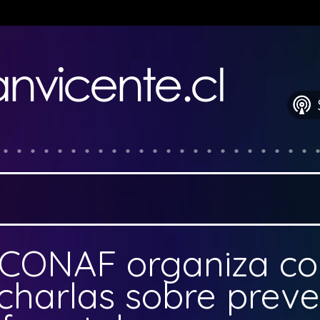
 exceeded in
/home/tvosanvi/public_html/wp-content/plugins/wordfenc
CONAF organiza co
 charlas sobre prev