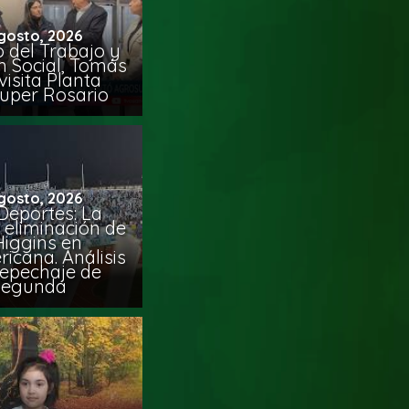
gosto, 2026
o del Trabajo y
n Social, Tomás
visita Planta
uper Rosario
gosto, 2026
Deportes: La
 eliminación de
Higgins en
icana. Análisis
Repechaje de
Segunda