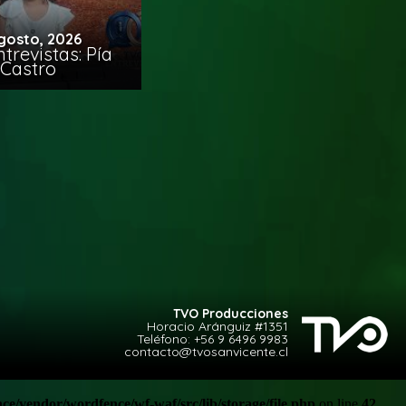
gosto, 2026
trevistas: Pía
Castro
TVO Producciones
Horacio Aránguiz #1351
Teléfono:
+56 9 6496 9983
contacto@tvosanvicente.cl
e/vendor/wordfence/wf-waf/src/lib/storage/file.php
on line
42