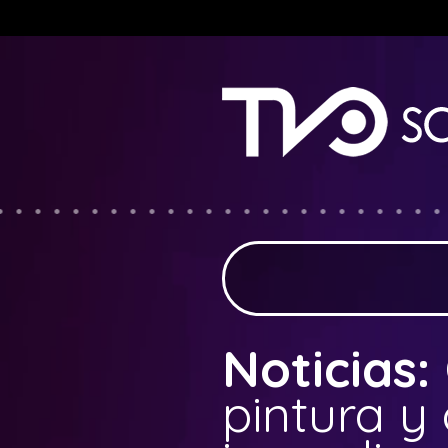
Notice
: fwrite(): Write of 618 bytes failed with errno=122 Disk quota
Noticias:
pintura y