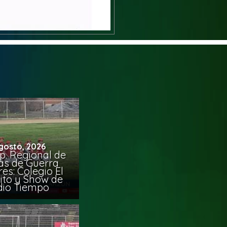
gosto, 2026
p. Regional de
s de Guerra
es: Colegio El
pito y Show de
io Tiempo