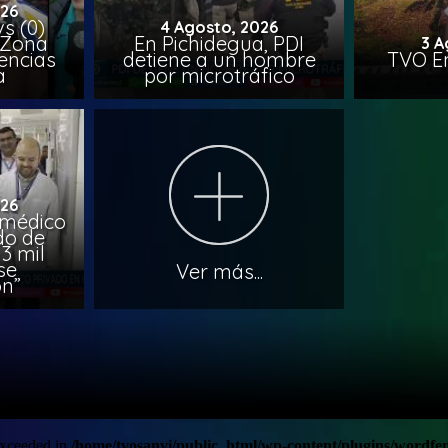
026
vs (0)
4 Agosto, 2026
 Zona
En Pichidegua, PDI
3 A
encias
detiene a un hombre
TVO En
a
por microtráfico
026
 médico
do de
3 mil
se
Ver más...
on”
 exceeded in
/home/tvosanvi/public_html/wp-content/plugins/wordfenc