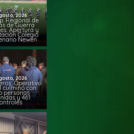
gosto, 2026
p. Regional de
s de Guerra
es: Apertura y
tación Colegio
tenario Newen
gosto, 2026
eros, Operativo
al culminó con
o personas
nidas y 461
ontroles