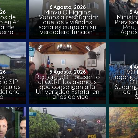
6 Agosto, 2026
Minvu O’Higgins:
026
5 A
ros de
“Vamos a resguardar
Ministr
ó en 4º
que las viviendas
Previsió
al de
sociales cumplan su
Rau, 
uerra
verdadera función”
Agros
4 A
TVO 
026
5 Agosto, 2026
s,
Rectora UOH presentó
agónica
 la SIP
al CORE los avances
O’
hículos
que consolidan a la
Sudamer
detiene
Universidad Estatal en
del 
to
11 años de vida