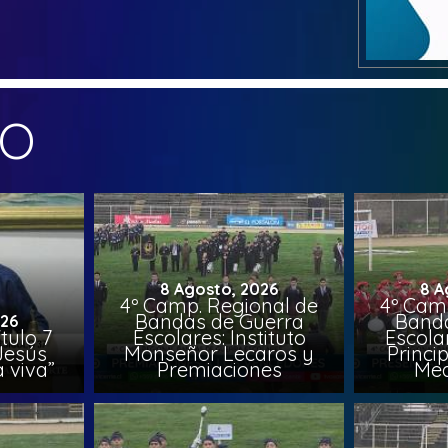
MO
8 Agosto, 2026
8 A
4º Camp. Regional de
4º Cam
Bandas de Guerra
Banda
026
tulo 7
Escolares: Instituto
Escolar
“Jesús
Monseñor Lecaros y
Princi
 viva”
Premiaciones
Med