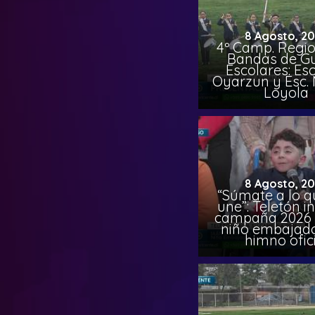
8 Agosto, 2
4º Camp. Regio
Bandas de G
Escolares: Esc
Oyarzun y Esc.
Loyola
8 Agosto, 2
“Súmate a lo q
une”: Teletón in
campaña 2026 
niño embajado
himno ofic