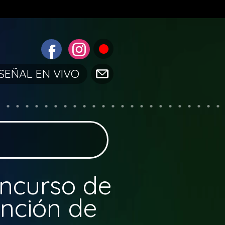
e/vendor/wordfence/wf-waf/src/lib/storage/file.php
on line
42
SEÑAL EN VIVO
ncurso de
ención de