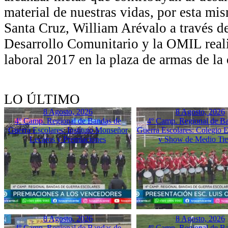
material de nuestras vidas, por esta mis
Santa Cruz, William Arévalo a través de
Desarrollo Comunitario y la OMIL reali
laboral 2017 en la plaza de armas de l
LO ÚLTIMO
8 Agosto, 2026
8 Agosto, 2026
4º Camp. Regional de Bandas de
4º Camp. Regional de B
Guerra Escolares: Instituto Monseñor
Guerra Escolares: Colegio El
Lecaros y Premiaciones
y Show de Medio Ti
8 Agosto, 2026
8 Agosto, 2026
4º Camp. Regional de Bandas de
4º Camp. Regional de B