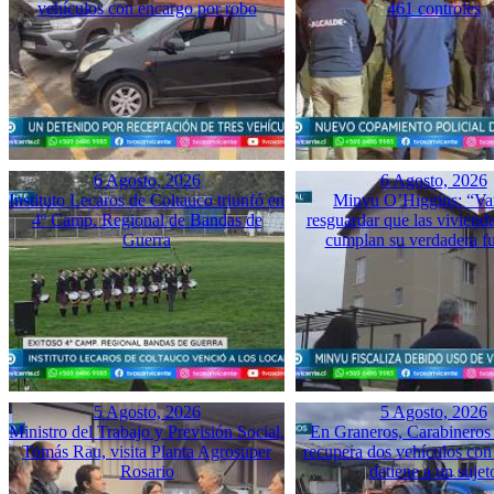
vehículos con encargo por robo
461 controles
6 Agosto, 2026
6 Agosto, 2026
Instituto Lecaros de Coltauco triunfó en
Minvu O’Higgins: “Va
4º Camp. Regional de Bandas de
resguardar que las vivienda
Guerra
cumplan su verdadera f
5 Agosto, 2026
5 Agosto, 2026
Ministro del Trabajo y Previsión Social,
En Graneros, Carabineros 
Tomás Rau, visita Planta Agrosuper
recupera dos vehículos con
Rosario
detiene a un sujet