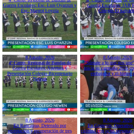
Guerra Escolares: Esc. Luis Oyarzun y
Guerra Escolares: JAB 
Esc. Margot Loyola
Colegio El Salvad
8 Agosto, 2026
8 Agosto, 2026
4º Camp. Regional de Bandas de
“Súmate a lo que nos une”
Guerra Escolares: Apertura y
inicia su campaña 2026 co
Presentación Colegio Bicentenario
embajador y el himno o
Newen
8 Agosto, 2026
8 Agosto, 2026
En Rancagua, Detenido por
En Graneros, Operativo 
receptación y recuperación de tres
culminó con ocho personas 