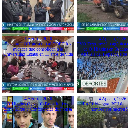
5 Agosto, 2026
4 Agosto, 2026
Rectora UOH presentó al CORE los
TVO Deportes: La agónica 
avances que consolidan a la
de O’Higgins en Sudame
Universidad Estatal en 11 años de vida
Análisis del Repechaje d
4 Agosto, 2026
4 Agosto, 2026
O’Higgins (1) vs (0) Boca Juniors:
En Pichidegua, PDI deti
Zona Mixta y Conferencias de Prensa
hombre por microtrá