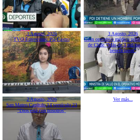
3 Agosto, 2026
3 Agosto, 2026
TVO Entrevistas: Pía Castro
Gran operativo médico públ
de Chile “Más de 3 mil pac
beneficiaron”
2 Agosto, 2026
Ver más...
San Mateo Capítulo 14 versículo 23
“Dios está con nosotros”