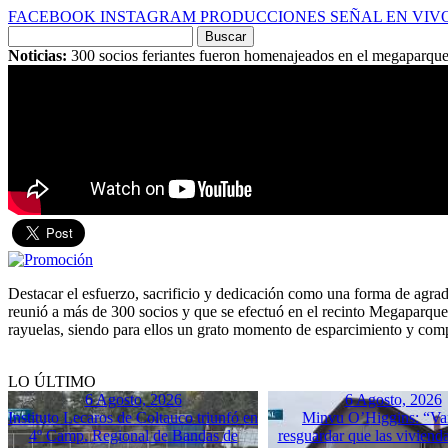
FACEBOOK
INSTAGRAM
PRODUCCIONES
SEÑAL EN VIV
Buscar
por:
Noticias:
300 socios feriantes fueron homenajeados en el megaparqu
Destacar el esfuerzo, sacrificio y dedicación como una forma de agrade
reunió a más de 300 socios y que se efectuó en el recinto Megaparq
rayuelas, siendo para ellos un grato momento de esparcimiento y co
LO ÚLTIMO
6 Agosto, 2026
6 Agosto, 2026
Instituto Lecaros de Coltauco triunfó en
Minvu O’Higgins: “Va
4º Camp. Regional de Bandas de
resguardar que las vivienda