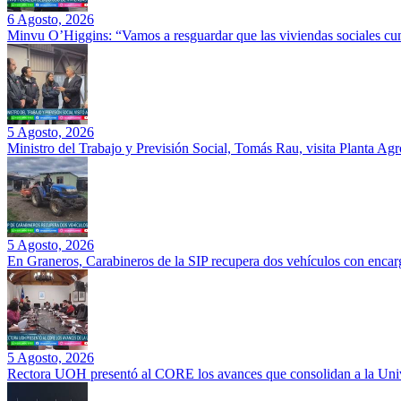
6 Agosto, 2026
Minvu O’Higgins: “Vamos a resguardar que las viviendas sociales cu
5 Agosto, 2026
Ministro del Trabajo y Previsión Social, Tomás Rau, visita Planta Ag
5 Agosto, 2026
En Graneros, Carabineros de la SIP recupera dos vehículos con encarg
5 Agosto, 2026
Rectora UOH presentó al CORE los avances que consolidan a la Unive