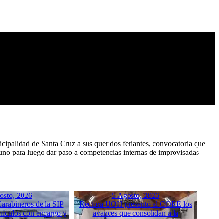
nicipalidad de Santa Cruz a sus queridos feriantes, convocatoria que
no para luego dar paso a competencias internas de improvisadas
osto, 2026
5 Agosto, 2026
arabineros de la SIP
Rectora UOH presentó al CORE los
hículos con encargo y
avances que consolidan a la