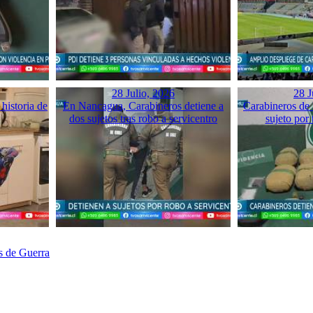
28 Julio, 2026
28 J
historia de
En Nancagua, Carabineros detiene a
Carabineros de 
dos sujetos tras robo a servicentro
sujeto por 
s de Guerra