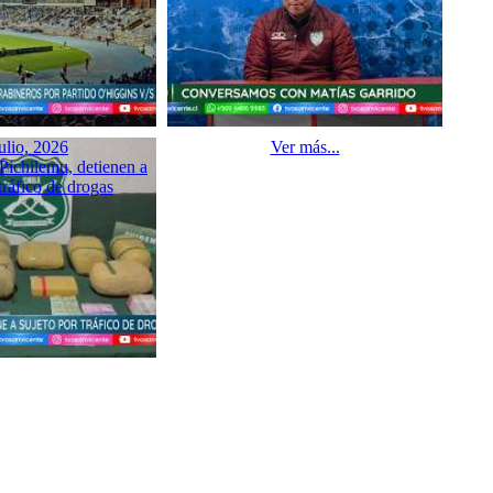
ulio, 2026
Ver más...
Pichilemu, detienen a
tráfico de drogas