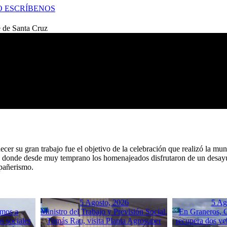
O
ESCRÍBENOS
e de Santa Cruz
cer su gran trabajo fue el objetivo de la celebración que realizó la mu
ue donde desde muy temprano los homenajeados disfrutaron de un desayu
mpañerismo.
5 Agosto, 2026
5 Ag
mos a
Ministro del Trabajo y Previsión Social,
En Graneros, C
s sociales
Tomás Rau, visita Planta Agrosuper
recupera dos ve