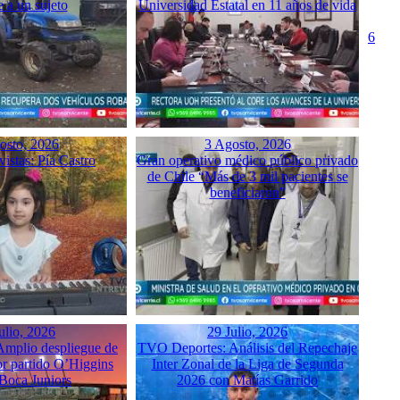
e a un sujeto
Universidad Estatal en 11 años de vida
6
osto, 2026
3 Agosto, 2026
istas: Pía Castro
Gran operativo médico público privado
de Chile “Más de 3 mil pacientes se
beneficiaron”
ulio, 2026
29 Julio, 2026
mplio despliegue de
TVO Deportes: Análisis del Repechaje
or partido O’Higgins
Inter Zonal de la Liga de Segunda
 Boca Juniors
2026 con Matías Garrido