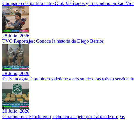
Compacto del partido entre Gral. Velásquez y Trasandino en San Vic
28 Julio, 2026
TVO Reportajes: Conoce la historia de Diego Berrios
28 Julio, 2026
En Nancagua, Carabineros detiene a dos sujetos tras robo a servicentr
28 Julio, 2026
Carabineros de Pichilemu, detienen a sujeto por tráfico de drogas