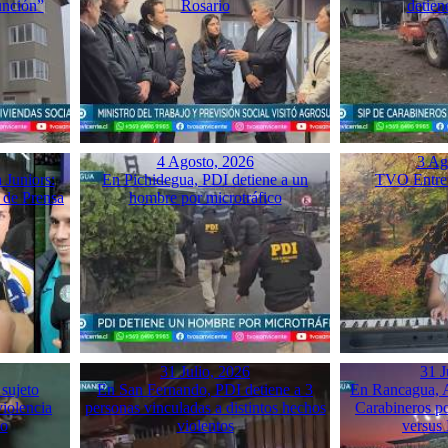
unción”
Rosario
detien
4 Agosto, 2026
3 Ag
 Juniors:
En Pichidegua, PDI detiene a un
TVO Entrev
 de Prensa
hombre por microtráfico
31 Julio, 2026
31 J
 sujeto
En San Fernando, PDI detiene a 3
En Rancagua, A
violencia
personas vinculadas a distintos hechos
Carabineros p
mo
violentos
versus