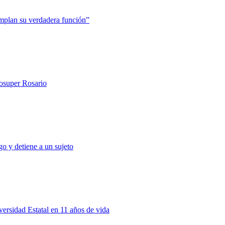
mplan su verdadera función”
rosuper Rosario
o y detiene a un sujeto
rsidad Estatal en 11 años de vida