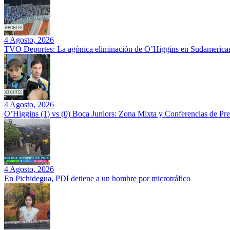
4 Agosto, 2026
TVO Deportes: La agónica eliminación de O’Higgins en Sudamerican
4 Agosto, 2026
O’Higgins (1) vs (0) Boca Juniors: Zona Mixta y Conferencias de Pr
4 Agosto, 2026
En Pichidegua, PDI detiene a un hombre por microtráfico