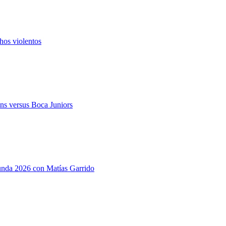
hos violentos
ns versus Boca Juniors
gunda 2026 con Matías Garrido