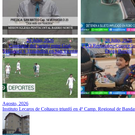
29 Julio, 2026
28 Julio, 2026
Compacto del partido entre Gral.
TVO Reportajes: Conoce la 
Velásquez y Trasandino en San Vicente
Diego Berrios
Agosto, 2026
Instituto Lecaros de Coltauco triunfó en 4º Camp. Regional de Banda