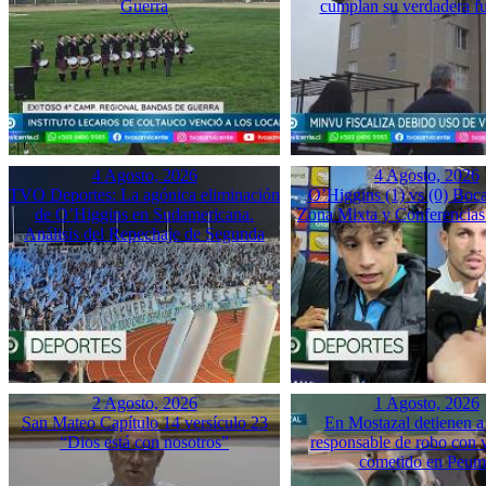
Guerra
cumplan su verdadera f
4 Agosto, 2026
4 Agosto, 2026
TVO Deportes: La agónica eliminación
O’Higgins (1) vs (0) Boca
de O’Higgins en Sudamericana.
Zona Mixta y Conferencias
Análisis del Repechaje de Segunda
2 Agosto, 2026
1 Agosto, 2026
San Mateo Capítulo 14 versículo 23
En Mostazal detienen a
“Dios está con nosotros”
responsable de robo con 
cometido en Peu