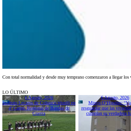
Con total normalidad y desde muy temprano comenzaron a llegar los v
LO ÚLTIMO
6 Agosto, 2026
6 Agosto, 2026
Instituto Lecaros de Coltauco triunfó en
Minvu O’Higgins: “Va
4º Camp. Regional de Bandas de
resguardar que las vivienda
Guerra
cumplan su verdadera f