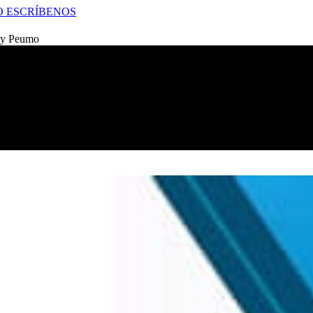
O
ESCRÍBENOS
e y Peumo