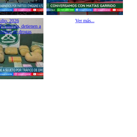
ulio, 2026
Ver más...
Pichilemu, detienen a
tráfico de drogas