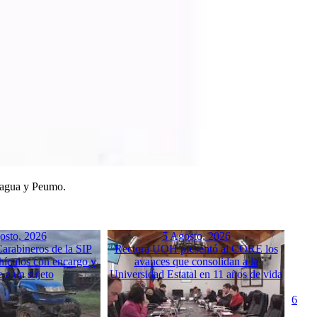
 Tagua y Peumo.
osto, 2026
5 Agosto, 2026
arabineros de la SIP
Rectora UOH presentó al CORE los
hículos con encargo y
avances que consolidan a la
e a un sujeto
Universidad Estatal en 11 años de vida
6