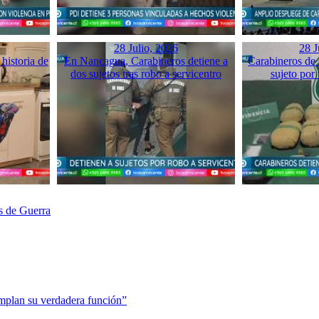
28 Julio, 2026
28 J
historia de
En Nancagua, Carabineros detiene a
Carabineros de 
dos sujetos tras robo a servicentro
sujeto por 
s de Guerra
mplan su verdadera función”