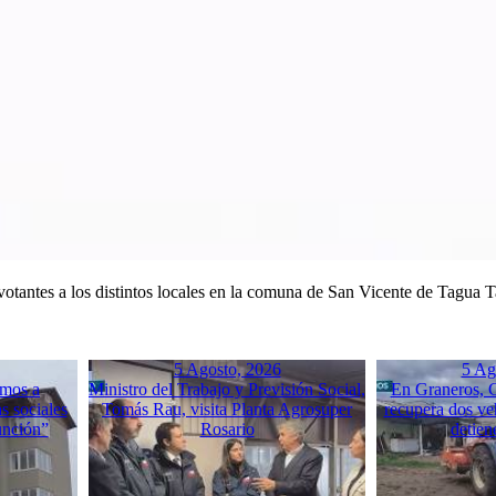
otantes a los distintos locales en la comuna de San Vicente de Tagua
5 Agosto, 2026
5 Ag
mos a
Ministro del Trabajo y Previsión Social,
En Graneros, C
s sociales
Tomás Rau, visita Planta Agrosuper
recupera dos ve
unción”
Rosario
detien