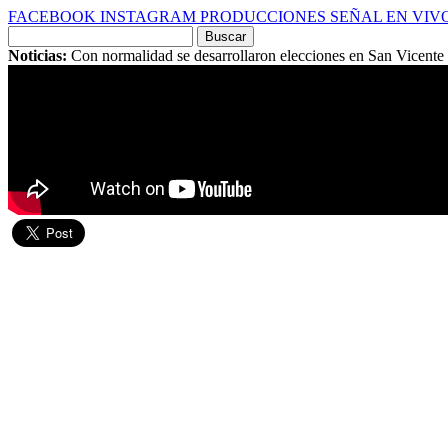
FACEBOOK
INSTAGRAM
PRODUCCIONES
SEÑAL EN VIV
Buscar
por:
Noticias:
Con normalidad se desarrollaron elecciones en San Vicent