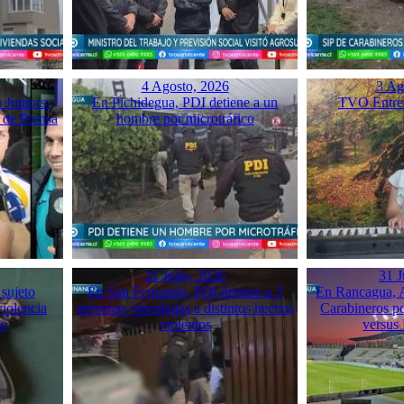
4 Agosto, 2026
3 Ag
 Juniors:
En Pichidegua, PDI detiene a un
TVO Entrev
 de Prensa
hombre por microtráfico
31 Julio, 2026
31 J
 sujeto
En San Fernando, PDI detiene a 3
En Rancagua, A
violencia
personas vinculadas a distintos hechos
Carabineros p
mo
violentos
versus