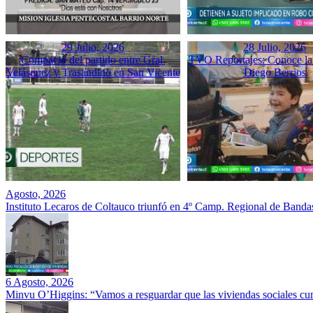
29 Julio, 2026
28 Julio, 2026
Compacto del partido entre Gral.
TVO Reportajes: Conoce la 
Velásquez y Trasandino en San Vicente
Diego Berrios
Agosto, 2026
Instituto Lecaros de Coltauco triunfó en 4º Camp. Regional de Banda
6 Agosto, 2026
Minvu O’Higgins: “Vamos a resguardar que las viviendas sociales cu