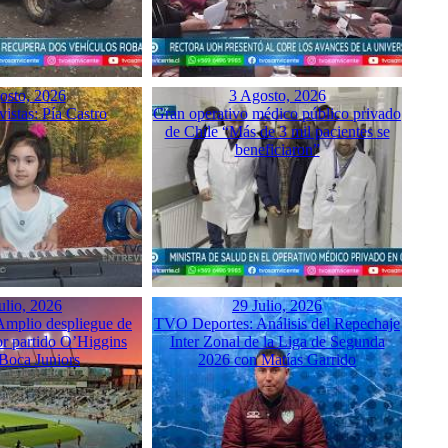
osto, 2026
3 Agosto, 2026
istas: Pía Castro
Gran operativo médico público privado
de Chile “Más de 3 mil pacientes se
beneficiaron”
ulio, 2026
29 Julio, 2026
mplio despliegue de
TVO Deportes: Análisis del Repechaje
or partido O’Higgins
Inter Zonal de la Liga de Segunda
 Boca Juniors
2026 con Matías Garrido