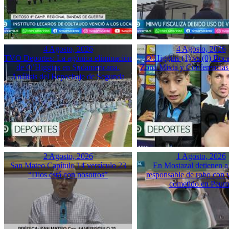
4 Agosto, 2026
4 Agosto, 2026
TVO Deportes: La agónica eliminación
O’Higgins (1) vs (0) Boca
de O’Higgins en Sudamericana.
Zona Mixta y Conferencias
Análisis del Repechaje de Segunda
2 Agosto, 2026
1 Agosto, 2026
San Mateo Capítulo 14 versículo 23
En Mostazal detienen a
“Dios está con nosotros”
responsable de robo con 
cometido en Peu