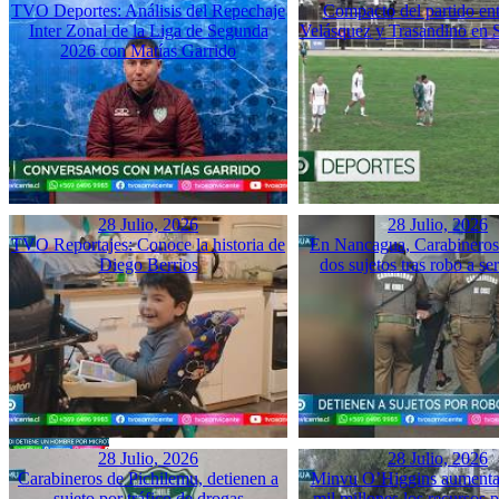
TVO Deportes: Análisis del Repechaje
Compacto del partido ent
Inter Zonal de la Liga de Segunda
Velásquez y Trasandino en 
2026 con Matías Garrido
28 Julio, 2026
28 Julio, 2026
TVO Reportajes: Conoce la historia de
En Nancagua, Carabineros 
Diego Berrios
dos sujetos tras robo a se
28 Julio, 2026
28 Julio, 2026
Carabineros de Pichilemu, detienen a
Minvu O’Higgins aumenta 
sujeto por tráfico de drogas
mil millones los recursos pa