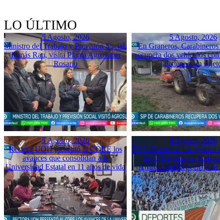
LO ÚLTIMO
5 Agosto, 2026
5 Agosto, 2026
Ministro del Trabajo y Previsión Social,
En Graneros, Carabineros 
Tomás Rau, visita Planta Agrosuper
recupera dos vehículos con
Rosario
detiene a un sujet
5 Agosto, 2026
4 Agosto, 2026
Rectora UOH presentó al CORE los
TVO Deportes: La agónica 
avances que consolidan a la
de O’Higgins en Sudame
Universidad Estatal en 11 años de vida
Análisis del Repechaje d