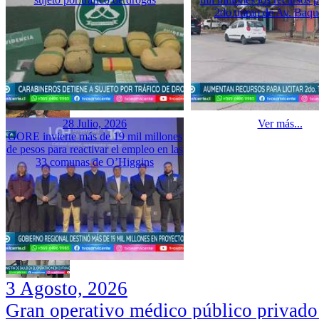
2do tramo de Av. Baq
28 Julio, 2026
Ver más...
GORE invierte más de 19 mil millones
de pesos para reactivar el empleo en las
33 comunas de O’Higgins
3 Agosto, 2026
Gran operativo médico público privado