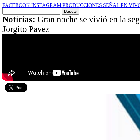
FACEBOOK
INSTAGRAM
PRODUCCIONES
SEÑAL EN VIV
Buscar
por:
Noticias:
Gran noche se vivió en la se
Jorgito Pavez