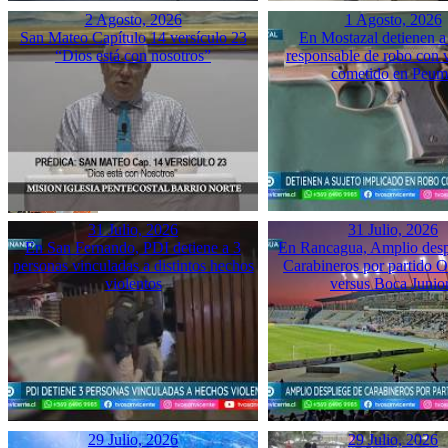
2 Agosto, 2026
1 Agosto, 2026
San Mateo Capítulo 14 versículo 23
En Mostazal detienen a
“Dios está con nosotros”
responsable de robo con 
cometido en Peu
31 Julio, 2026
31 Julio, 2026
En San Fernando, PDI detiene a 3
En Rancagua, Amplio desp
personas vinculadas a distintos hechos
Carabineros por partido 
violentos
versus Boca Junio
29 Julio, 2026
29 Julio, 2026