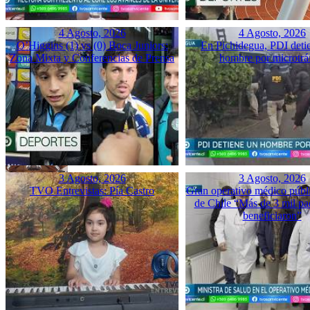
4 Agosto, 2026
4 Agosto, 2026
O’Higgins (1) vs (0) Boca Juniors:
En Pichidegua, PDI deti
Zona Mixta y Conferencias de Prensa
hombre por microtrá
3 Agosto, 2026
3 Agosto, 2026
TVO Entrevistas: Pía Castro
Gran operativo médico públ
de Chile “Más de 3 mil pac
beneficiaron”