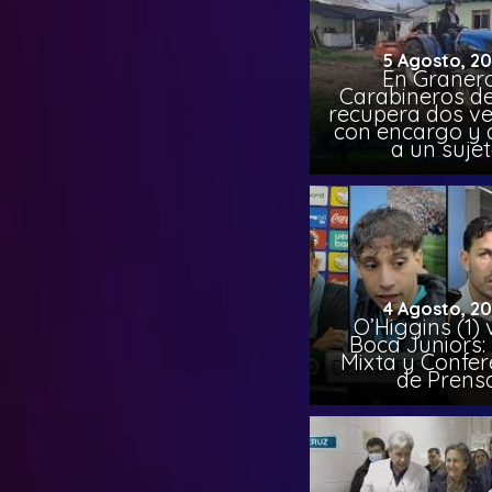
5 Agosto, 2
En Granero
Carabineros de
recupera dos ve
con encargo y 
a un suje
4 Agosto, 2
O’Higgins (1) 
Boca Juniors:
Mixta y Confer
de Prens