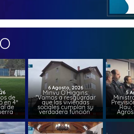
MO
6 Agosto, 2026
Minvu O’Higgins:
026
5 A
ros de
“Vamos a resguardar
Ministr
ó en 4º
que las viviendas
Previsió
al de
sociales cumplan su
Rau, 
uerra
verdadera función”
Agros