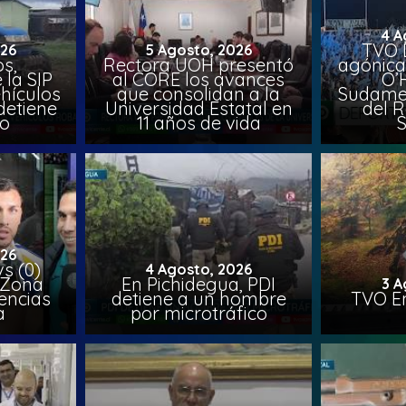
4 A
TVO 
026
5 Agosto, 2026
s,
Rectora UOH presentó
agónica
 la SIP
al CORE los avances
O’
hículos
que consolidan a la
Sudamer
detiene
Universidad Estatal en
del 
to
11 años de vida
026
vs (0)
4 Agosto, 2026
 Zona
En Pichidegua, PDI
3 A
encias
detiene a un hombre
TVO En
a
por microtráfico