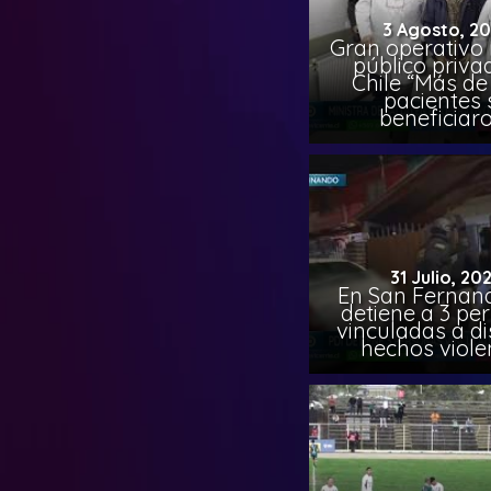
3 Agosto, 2
Gran operativo
público priva
Chile “Más de 
pacientes 
beneficiar
31 Julio, 20
En San Fernand
detiene a 3 pe
vinculadas a di
hechos viole