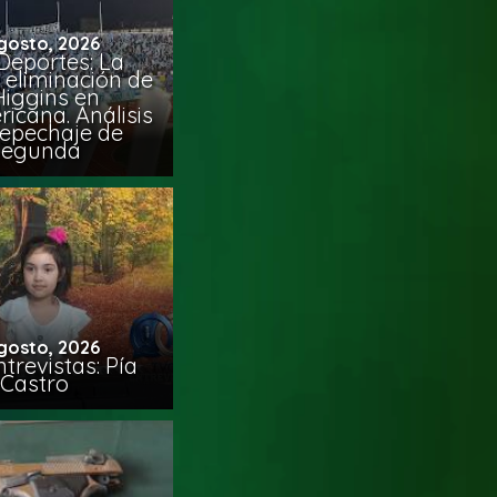
gosto, 2026
Deportes: La
 eliminación de
Higgins en
icana. Análisis
Repechaje de
Segunda
gosto, 2026
trevistas: Pía
Castro