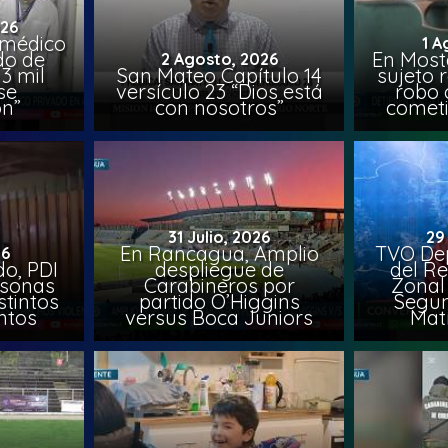
026
 médico
1 A
do de
En Most
2 Agosto, 2026
3 mil
San Mateo Capítulo 14
sujeto 
se
versículo 23 “Dios está
robo 
on”
con nosotros”
comet
31 Julio, 2026
29
En Rancagua, Amplio
TVO Dep
26
o, PDI
despliegue de
del Re
rsonas
Carabineros por
Zonal 
stintos
partido O’Higgins
Segun
ntos
versus Boca Juniors
Mat