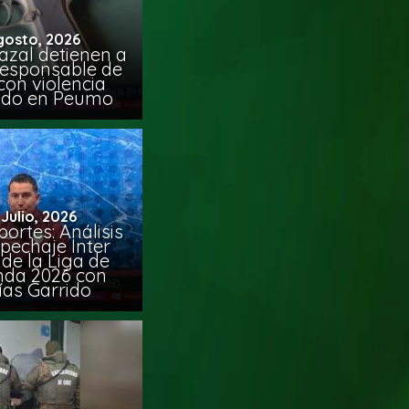
gosto, 2026
azal detienen a
responsable de
con violencia
ido en Peumo
 Julio, 2026
ortes: Análisis
pechaje Inter
de la Liga de
da 2026 con
ías Garrido