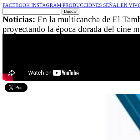
FACEBOOK
INSTAGRAM
PRODUCCIONES
SEÑAL EN VIV
Buscar
por:
Noticias:
En la multicancha de El Tamb
proyectando la época dorada del cine 