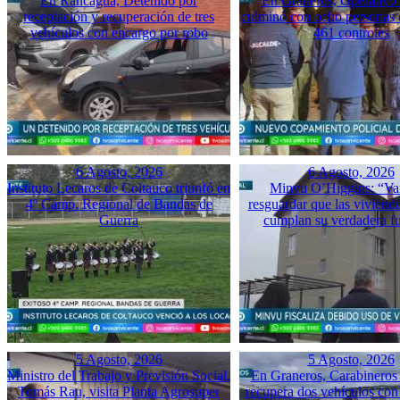
En Rancagua, Detenido por
En Graneros, Operativo 
receptación y recuperación de tres
culminó con ocho personas 
vehículos con encargo por robo
461 controles
6 Agosto, 2026
6 Agosto, 2026
Instituto Lecaros de Coltauco triunfó en
Minvu O’Higgins: “Va
4º Camp. Regional de Bandas de
resguardar que las vivienda
Guerra
cumplan su verdadera f
5 Agosto, 2026
5 Agosto, 2026
Ministro del Trabajo y Previsión Social,
En Graneros, Carabineros 
Tomás Rau, visita Planta Agrosuper
recupera dos vehículos con