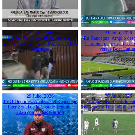
31 Julio, 2026
31 Julio, 2026
En San Fernando, PDI detiene a 3
En Rancagua, Amplio desp
personas vinculadas a distintos hechos
Carabineros por partido 
violentos
versus Boca Junio
29 Julio, 2026
29 Julio, 2026
TVO Deportes: Análisis del Repechaje
Compacto del partido ent
Inter Zonal de la Liga de Segunda
Velásquez y Trasandino en 
2026 con Matías Garrido