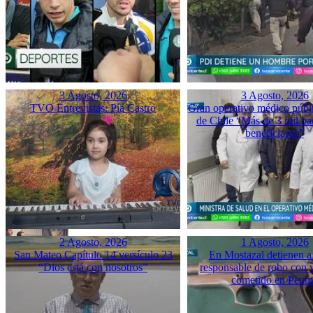
3 Agosto, 2026
3 Agosto, 2026
TVO Entrevistas: Pía Castro
Gran operativo médico públ
de Chile “Más de 3 mil pac
beneficiaron”
2 Agosto, 2026
1 Agosto, 2026
San Mateo Capítulo 14 versículo 23
En Mostazal detienen a
“Dios está con nosotros”
responsable de robo con 
cometido en Peu