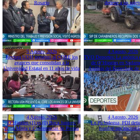
Rosario
detiene a un sujet
5 Agosto, 2026
4 Agosto, 2026
Rectora UOH presentó al CORE los
TVO Deportes: La agónica 
avances que consolidan a la
de O’Higgins en Sudame
Universidad Estatal en 11 años de vida
Análisis del Repechaje d
4 Agosto, 2026
4 Agosto, 2026
O’Higgins (1) vs (0) Boca Juniors:
En Pichidegua, PDI deti
Zona Mixta y Conferencias de Prensa
hombre por microtrá