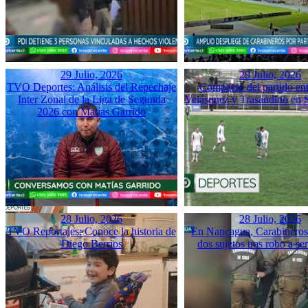
29 Julio, 2026
29 Julio, 2026
TVO Deportes: Análisis del Repechaje
Compacto del partido ent
Inter Zonal de la Liga de Segunda
Velásquez y Trasandino en 
2026 con Matías Garrido
28 Julio, 2026
28 Julio, 2026
TVO Reportajes: Conoce la historia de
En Nancagua, Carabineros 
Diego Berrios
dos sujetos tras robo a se