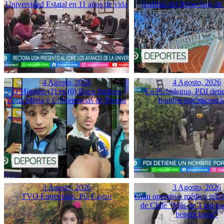
Universidad Estatal en 11 años de vida
Análisis del Repechaje d
4 Agosto, 2026
4 Agosto, 2026
O’Higgins (1) vs (0) Boca Juniors:
En Pichidegua, PDI deti
Zona Mixta y Conferencias de Prensa
hombre por microtrá
3 Agosto, 2026
3 Agosto, 2026
TVO Entrevistas: Pía Castro
Gran operativo médico públ
de Chile “Más de 3 mil pac
beneficiaron”