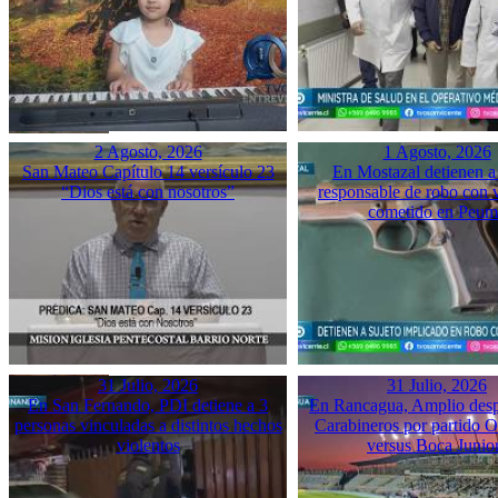
2 Agosto, 2026
1 Agosto, 2026
San Mateo Capítulo 14 versículo 23
En Mostazal detienen a
“Dios está con nosotros”
responsable de robo con 
cometido en Peu
31 Julio, 2026
31 Julio, 2026
En San Fernando, PDI detiene a 3
En Rancagua, Amplio desp
personas vinculadas a distintos hechos
Carabineros por partido 
violentos
versus Boca Junio