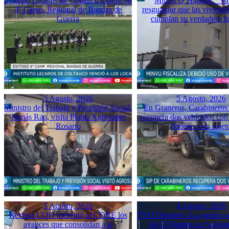
Instituto Lecaros de Coltauco triunfó en
Minvu O’Higgins: “Va
4º Camp. Regional de Bandas de
resguardar que las vivienda
Guerra
cumplan su verdadera f
5 Agosto, 2026
5 Agosto, 2026
Ministro del Trabajo y Previsión Social,
En Graneros, Carabineros 
Tomás Rau, visita Planta Agrosuper
recupera dos vehículos con
Rosario
detiene a un sujet
5 Agosto, 2026
4 Agosto, 2026
Rectora UOH presentó al CORE los
TVO Deportes: La agónica 
avances que consolidan a la
de O’Higgins en Sudame