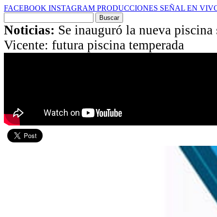
FACEBOOK
INSTAGRAM
PRODUCCIONES
SEÑAL EN VIV
Buscar
por:
Noticias:
Se inauguró la nueva piscina
Vicente: futura piscina temperada