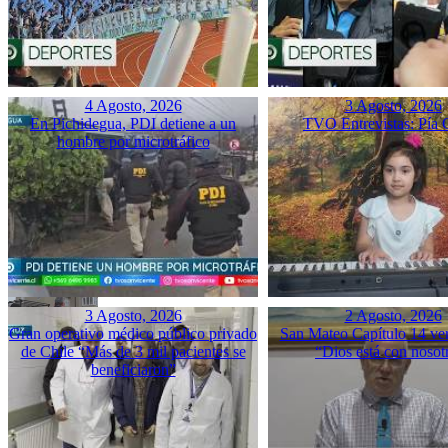
4 Agosto, 2026
3 Agosto, 2026
En Pichidegua, PDI detiene a un
TVO Entrevistas: Pía 
hombre por microtráfico
3 Agosto, 2026
2 Agosto, 2026
Gran operativo médico público privado
San Mateo Capítulo 14 ver
de Chile “Más de 3 mil pacientes se
“Dios está con nosot
beneficiaron”