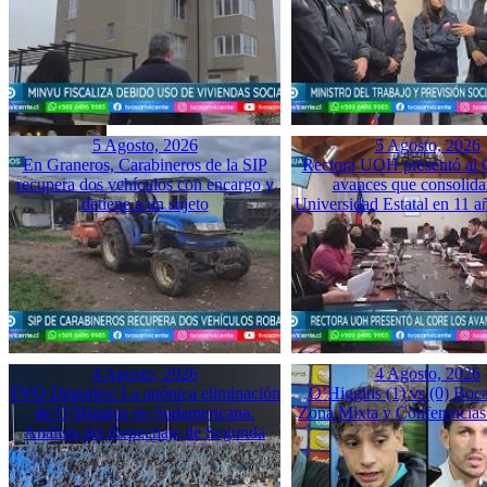
5 Agosto, 2026
5 Agosto, 2026
En Graneros, Carabineros de la SIP
Rectora UOH presentó al
recupera dos vehículos con encargo y
avances que consolida
detiene a un sujeto
Universidad Estatal en 11 a
4 Agosto, 2026
4 Agosto, 2026
TVO Deportes: La agónica eliminación
O’Higgins (1) vs (0) Boca
de O’Higgins en Sudamericana.
Zona Mixta y Conferencias
Análisis del Repechaje de Segunda