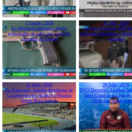
1 Agosto, 2026
31 Julio, 2026
En Mostazal detienen a sujeto
En San Fernando, PDI det
responsable de robo con violencia
personas vinculadas a disti
cometido en Peumo
violentos
31 Julio, 2026
29 Julio, 2026
En Rancagua, Amplio despliegue de
TVO Deportes: Análisis del
Carabineros por partido O’Higgins
Inter Zonal de la Liga d
versus Boca Juniors
2026 con Matías Gar