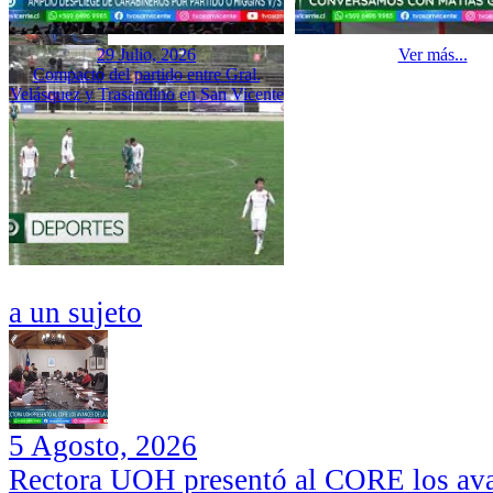
29 Julio, 2026
Ver más...
Compacto del partido entre Gral.
Velásquez y Trasandino en San Vicente
a un sujeto
5 Agosto, 2026
Rectora UOH presentó al CORE los ava