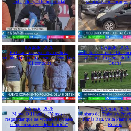
embajador y el himno oficial
vehículos con encargo p
8 Agosto, 2026
6 Agosto, 2026
En Graneros, Operativo policial
Instituto Lecaros de Coltauc
culminó con ocho personas detenidas y
4º Camp. Regional de B
461 controles
Guerra
6 Agosto, 2026
5 Agosto, 2026
Minvu O’Higgins: “Vamos a
Ministro del Trabajo y Previ
resguardar que las viviendas sociales
Tomás Rau, visita Planta 
cumplan su verdadera función”
Rosario