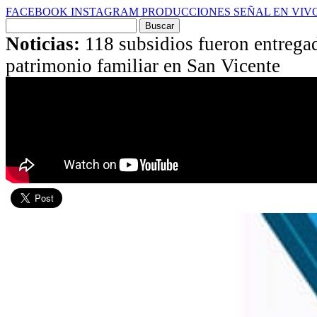
FACEBOOK
INSTAGRAM
PRODUCCIONES
SEÑAL EN VIV
Buscar
por:
Noticias:
118 subsidios fueron entrega
patrimonio familiar en San Vicente