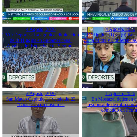
4 Agosto, 2026
4 Agosto, 2026
TVO Deportes: La agónica eliminación
O’Higgins (1) vs (0) Boca
de O’Higgins en Sudamericana.
Zona Mixta y Conferencias
Análisis del Repechaje de Segunda
2 Agosto, 2026
1 Agosto, 2026
San Mateo Capítulo 14 versículo 23
En Mostazal detienen a
“Dios está con nosotros”
responsable de robo con 
cometido en Peu