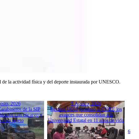
nal de la actividad física y del deporte instaurada por UNESCO.
osto, 2026
5 Agosto, 2026
arabineros de la SIP
Rectora UOH presentó al CORE los
hículos con encargo y
avances que consolidan a la
e a un sujeto
Universidad Estatal en 11 años de vida
6