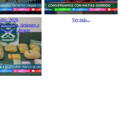
ulio, 2026
Ver más...
Pichilemu, detienen a
tráfico de drogas