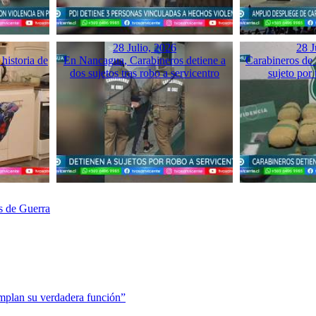
28 Julio, 2026
28 J
historia de
En Nancagua, Carabineros detiene a
Carabineros de 
dos sujetos tras robo a servicentro
sujeto por 
s de Guerra
mplan su verdadera función”