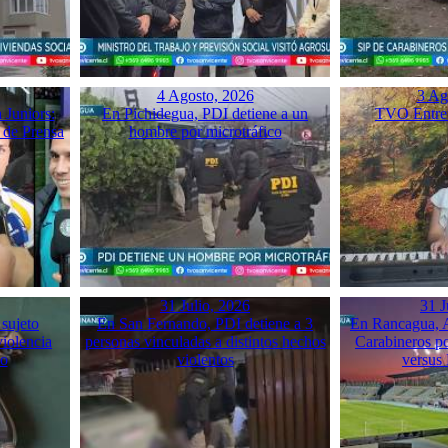
4 Agosto, 2026
3 Ag
 Juniors:
En Pichidegua, PDI detiene a un
TVO Entrev
 de Prensa
hombre por microtráfico
31 Julio, 2026
31 J
 sujeto
En San Fernando, PDI detiene a 3
En Rancagua, A
violencia
personas vinculadas a distintos hechos
Carabineros p
mo
violentos
versus