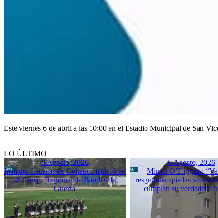
Este viernes 6 de abril a las 10:00 en el Estadio Municipal de San Vic
LO ÚLTIMO
6 Agosto, 2026
6 Agosto, 2026
Instituto Lecaros de Coltauco triunfó en
Minvu O’Higgins: “Va
4º Camp. Regional de Bandas de
resguardar que las vivienda
Guerra
cumplan su verdadera f