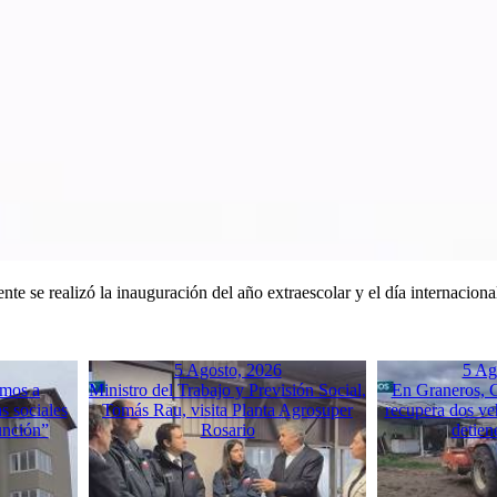
ente se realizó la inauguración del año extraescolar y el día internacio
5 Agosto, 2026
5 Ag
mos a
Ministro del Trabajo y Previsión Social,
En Graneros, C
s sociales
Tomás Rau, visita Planta Agrosuper
recupera dos ve
unción”
Rosario
detien