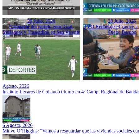
29 Julio, 2026
28 Julio, 2026
Compacto del partido entre Gral.
TVO Reportajes: Conoce la 
Velásquez y Trasandino en San Vicente
Diego Berrios
Agosto, 2026
Instituto Lecaros de Coltauco triunfó en 4º Camp. Regional de Banda
6 Agosto, 2026
Minvu O’Higgins: “Vamos a resguardar que las viviendas sociales cu