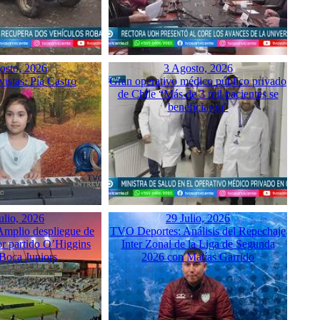
osto, 2026
3 Agosto, 2026
istas: Pía Castro
Gran operativo médico público privado
de Chile “Más de 3 mil pacientes se
beneficiaron”
ulio, 2026
29 Julio, 2026
mplio despliegue de
TVO Deportes: Análisis del Repechaje
or partido O’Higgins
Inter Zonal de la Liga de Segunda
 Boca Juniors
2026 con Matías Garrido