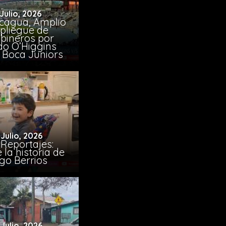
 Julio, 2026
cagua, Amplio
pliegue de
bineros por
do O’Higgins
 Boca Juniors
 Julio, 2026
Reportajes:
la historia de
go Berrios
 Julio, 2026