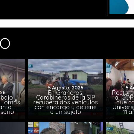
MO
5 Agosto, 2026
5 A
En Graneros,
Rectora
026
abajo y
Carabineros de la SIP
al COR
l, Tomás
recupera dos vehículos
que co
lanta
con encargo y detiene
Univers
sario
a un sujeto
11 a