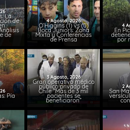
026
: La
ción de
4 Agosto, 2026
en
O’Higgins (1) vs (0)
4 A
nálisis
Boca Juniors: Zona
En Pi
e de
Mixta y Conferencias
detien
a
de Prensa
por 
3 Agosto, 2026
Gran operativo médico
público privado de
2 A
Chile “Más de 3 mil
San Mat
026
s: Pía
pacientes se
versícul
beneficiaron”
con