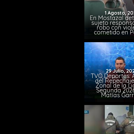
1 Agosto, 20
En Mostazal det
sujeto respons
robo con viol
cometido en 
29 Julio, 20
TVO Deportes: A
del Repechaje
Zonal de la L
Segunda 202
Matías Garr