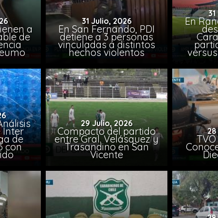
31
En Ran
26
31 Julio, 2026
ienen a
En San Fernando, PDI
des
able de
detiene a 3 personas
Cara
encia
vinculadas a distintos
parti
Peumo
hechos violentos
versus
26
nálisis
29 Julio, 2026
 Inter
Compacto del partido
28
iga de
entre Gral. Velásquez y
TVO 
6 con
Trasandino en San
Conoce 
ido
Vicente
Die
28