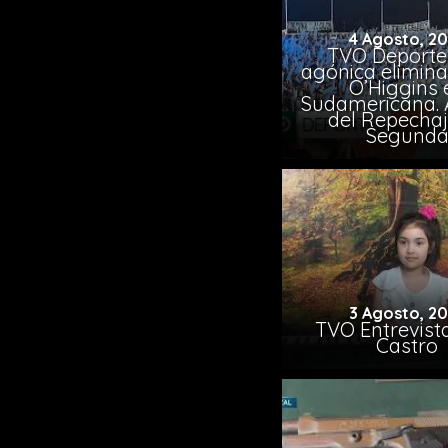
4 Agosto, 2
TVO Deportes
agónica elimina
O’Higgins 
Sudamericana. A
del Repechaj
Segund
3 Agosto, 2
TVO Entrevista
Castro