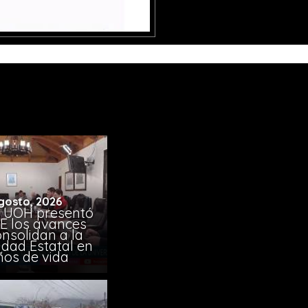
gosto, 2026
 UOH presentó
E los avances
nsolidan a la
idad Estatal en
ños de vida