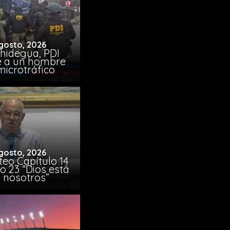
gosto, 2026
chidegua, PDI
e a un hombre
microtráfico
gosto, 2026
eo Capítulo 14
o 23 “Dios está
 nosotros”