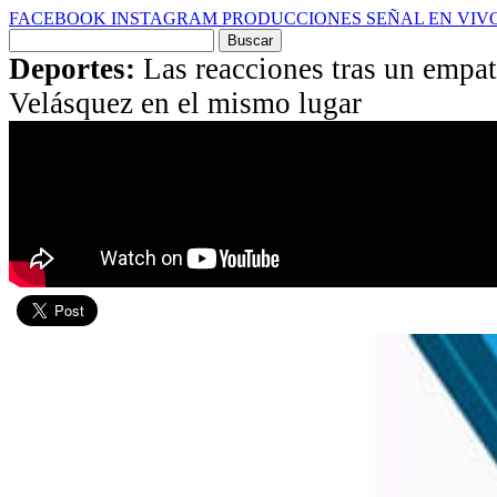
FACEBOOK
INSTAGRAM
PRODUCCIONES
SEÑAL EN VIV
Buscar
por:
Deportes:
Las reacciones tras un empa
Velásquez en el mismo lugar