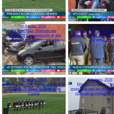
8 Agosto, 2026
8 Agosto, 2026
En Rancagua, Detenido por
En Graneros, Operativo 
receptación y recuperación de tres
culminó con ocho personas 
vehículos con encargo por robo
461 controles
6 Agosto, 2026
6 Agosto, 2026
Instituto Lecaros de Coltauco triunfó en
Minvu O’Higgins: “Va
4º Camp. Regional de Bandas de
resguardar que las vivienda
Guerra
cumplan su verdadera f