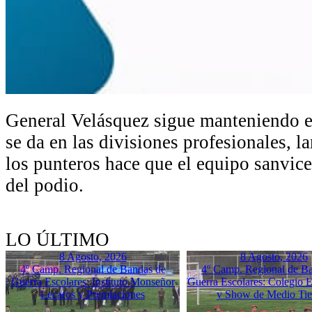
General Velásquez sigue manteniendo e
se da en las divisiones profesionales, 
los punteros hace que el equipo sanvic
del podio.
LO ÚLTIMO
8 Agosto, 2026
8 Agosto, 2026
4º Camp. Regional de Bandas de
4º Camp. Regional de B
Guerra Escolares: Instituto Monseñor
Guerra Escolares: Colegio El
Lecaros y Premiaciones
y Show de Medio Ti