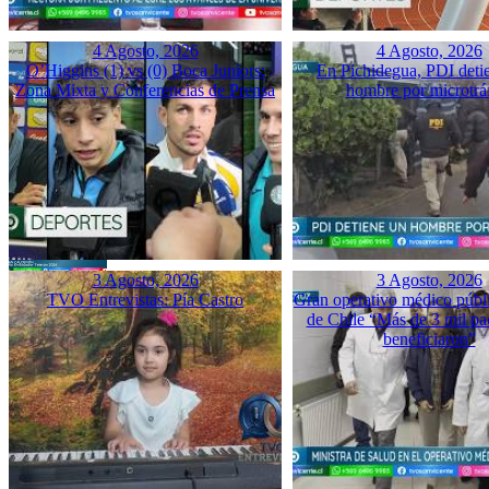
4 Agosto, 2026
4 Agosto, 2026
O’Higgins (1) vs (0) Boca Juniors:
En Pichidegua, PDI deti
Zona Mixta y Conferencias de Prensa
hombre por microtrá
3 Agosto, 2026
3 Agosto, 2026
TVO Entrevistas: Pía Castro
Gran operativo médico públ
de Chile “Más de 3 mil pac
beneficiaron”