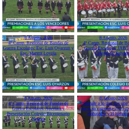
8 Agosto, 2026
8 Agosto, 2026
4º Camp. Regional de Bandas de
4º Camp. Regional de B
Guerra Escolares: Esc. Luis Oyarzun y
Guerra Escolares: JAB 
Esc. Margot Loyola
Colegio El Salvad
8 Agosto, 2026
8 Agosto, 2026
4º Camp. Regional de Bandas de
“Súmate a lo que nos une”
Guerra Escolares: Apertura y
inicia su campaña 2026 co
Presentación Colegio Bicentenario
embajador y el himno o
Newen