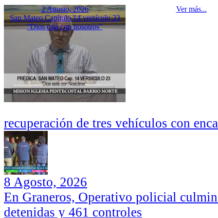
2 Agosto, 2026
Ver más...
San Mateo Capítulo 14 versículo 23
“Dios está con nosotros”
recuperación de tres vehículos con enc
8 Agosto, 2026
En Graneros, Operativo policial culmi
detenidas y 461 controles