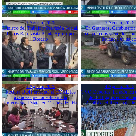
5 Agosto, 2026
5 Agosto, 2026
Ministro del Trabajo y Previsión Social,
En Graneros, Carabineros 
Tomás Rau, visita Planta Agrosuper
recupera dos vehículos con
Rosario
detiene a un sujet
5 Agosto, 2026
4 Agosto, 2026
Rectora UOH presentó al CORE los
TVO Deportes: La agónica 
avances que consolidan a la
de O’Higgins en Sudame
Universidad Estatal en 11 años de vida
Análisis del Repechaje d