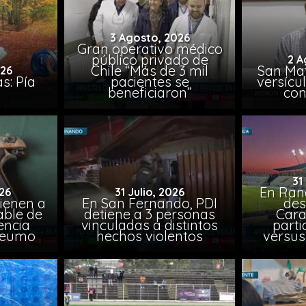
3 Agosto, 2026
Gran operativo médico
público privado de
2 A
Chile “Más de 3 mil
San Mat
026
s: Pía
pacientes se
versícul
beneficiaron”
con
31
En Ran
26
31 Julio, 2026
ienen a
En San Fernando, PDI
des
able de
detiene a 3 personas
Cara
encia
vinculadas a distintos
parti
Peumo
hechos violentos
versus