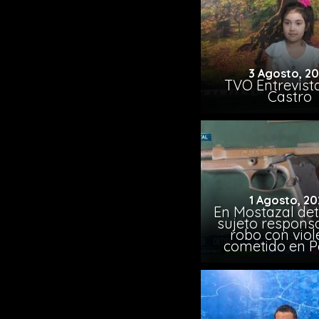
3 Agosto, 2
TVO Entrevista
Castro
1 Agosto, 20
En Mostazal det
sujeto respons
robo con viol
cometido en 