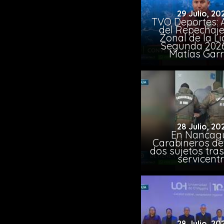
29 Julio, 20
TVO Deportes: A
del Repechaje
Zonal de la L
Segunda 202
Matías Garr
28 Julio, 20
En Nancag
Carabineros de
dos sujetos tra
servicent
28 Julio, 20