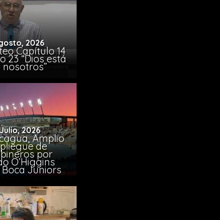
gosto, 2026
eo Capítulo 14
o 23 “Dios está
 nosotros”
 Julio, 2026
cagua, Amplio
pliegue de
bineros por
do O’Higgins
 Boca Juniors