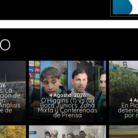
MO
026
: La
ción de
4 Agosto, 2026
en
O’Higgins (1) vs (0)
4 A
nálisis
Boca Juniors: Zona
En Pi
e de
Mixta y Conferencias
detien
a
de Prensa
por 