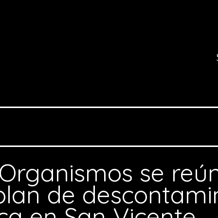
Organismos se reú
plan de descontami
ca en San Vicente