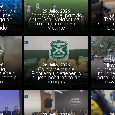
26
nálisis
29 Julio, 2026
 Inter
Compacto del partido
28
iga de
entre Gral. Velásquez y
TVO 
6 con
Trasandino en San
Conoce 
ido
Vicente
Die
28
Minv
26
28 Julio, 2026
ua,
Carabineros de
aumenta
tiene a
Pichilemu, detienen a
millone
s robo a
sujeto por tráfico de
para li
ro
drogas
de Av
26
27 Julio, 2026
26