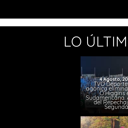
LO ÚLTI
4 Agosto, 2
TVO Deportes
agónica elimina
O’Higgins 
Sudamericana. A
del Repechaj
Segund