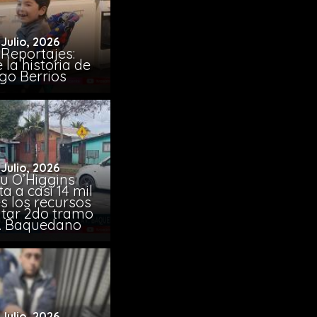
 Julio, 2026
Reportajes:
la historia de
go Berrios
 Julio, 2026
u O’Higgins
 a casi 14 mil
s los recursos
citar 2do tramo
. Baquedano
 Julio, 2026