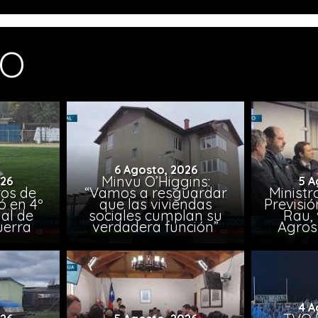
MO
6 Agosto, 2026
Minvu O’Higgins:
026
5 A
ros de
“Vamos a resguardar
Ministr
ó en 4º
que las viviendas
Previsió
al de
sociales cumplan su
Rau, 
uerra
verdadera función”
Agros
4 A