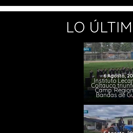
LO ÚLTI
6 Agosto, 2
Instituto Leca
Coltauco triunf
Camp. Region
Bandas de G