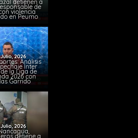
azal detienen a
responsable de
con violencia
ido en Peumo
 Julio, 2026
ortes: Análisis
pechaje Inter
de la Liga de
da 2026 con
ías Garrido
 Julio, 2026
Nancagua,
eros detiene a