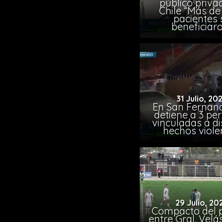
público priva
Chile “Más de 
pacientes 
beneficiar
31 Julio, 20
En San Fernand
detiene a 3 pe
vinculadas a di
hechos viole
29 Julio, 20
Compacto del p
entre Gral. Vel