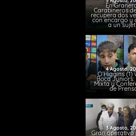
5 Agosto, 2
En Granero
Carabineros de
recupera dos ve
con encargo y 
a un suje
4 Agosto, 2
O’Higgins (1) 
Boca Juniors:
Mixta y Confer
de Prens
3 Agosto, 2
Gran operativo