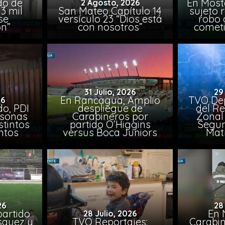
do de
En Most
2 Agosto, 2026
3 mil
San Mateo Capítulo 14
sujeto 
se
versículo 23 “Dios está
robo 
on”
con nosotros”
comet
31 Julio, 2026
29
En Rancagua, Amplio
TVO Dep
26
o, PDI
despliegue de
del Re
rsonas
Carabineros por
Zonal 
stintos
partido O’Higgins
Segun
ntos
versus Boca Juniors
Mat
26
28
artido
En 
28 Julio, 2026
ásquez y
TVO Reportajes:
Carabin