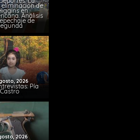
Deportes: La
 eliminación de
Higgins en
icana. Análisis
Repechaje de
Segunda
gosto, 2026
trevistas: Pía
Castro
gosto, 2026