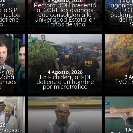
TVO 
026
5 Agosto, 2026
s,
Rectora UOH presentó
agónica
 la SIP
al CORE los avances
O’
hículos
que consolidan a la
Sudamer
detiene
Universidad Estatal en
del 
to
11 años de vida
026
vs (0)
4 Agosto, 2026
 Zona
En Pichidegua, PDI
3 A
encias
detiene a un hombre
TVO En
a
por microtráfico
026
 médico
1 A