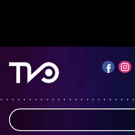
Notice
: fwrite(): Write of 618 bytes fa
quota exceeded in
/home/tvosanvi/publ
content/plugins/wordfence/vendor/wo
waf/src/lib/storage/file.php
on line
42