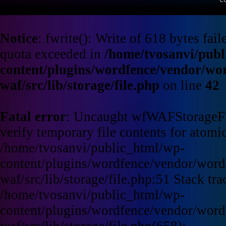
Notice
: fwrite(): Write of 618 bytes fa
quota exceeded in
/home/tvosanvi/publ
content/plugins/wordfence/vendor/wo
waf/src/lib/storage/file.php
on line
42
Fatal error
: Uncaught wfWAFStorageFi
verify temporary file contents for atomic
/home/tvosanvi/public_html/wp-
content/plugins/wordfence/vendor/word
waf/src/lib/storage/file.php:51 Stack tra
/home/tvosanvi/public_html/wp-
content/plugins/wordfence/vendor/word
waf/src/lib/storage/file.php(658):