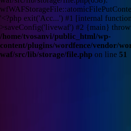
wfWAFStorageFile::atomicFilePutContent
'<?php exit('Acc...') #1 [internal funct
>saveConfig('livewaf') #2 {main} throw
/home/tvosanvi/public_html/wp-
content/plugins/wordfence/vendor/wo
waf/src/lib/storage/file.php
on line
51