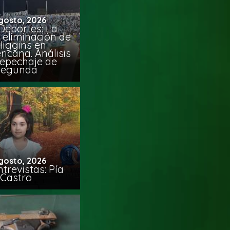
gosto, 2026
Deportes: La
 eliminación de
Higgins en
icana. Análisis
Repechaje de
Segunda
gosto, 2026
trevistas: Pía
Castro