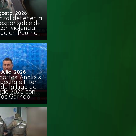
gosto, 2026
azal detienen a
responsable de
con violencia
ido en Peumo
 Julio, 2026
ortes: Análisis
pechaje Inter
de la Liga de
da 2026 con
ías Garrido