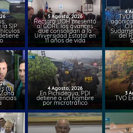
4 A
TVO 
026
5 Agosto, 2026
s,
Rectora UOH presentó
agónica
 la SIP
al CORE los avances
O’
hículos
que consolidan a la
Sudamer
detiene
Universidad Estatal en
del 
to
11 años de vida
026
vs (0)
4 Agosto, 2026
 Zona
En Pichidegua, PDI
3 A
encias
detiene a un hombre
TVO En
a
por microtráfico