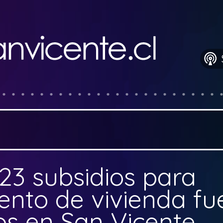
23 subsidios para
nto de vivienda fu
s en San Vicente