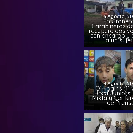
5 Agosto, 2
En Granero
Carabineros de
recupera dos ve
con encargo y 
a un suje
4 Agosto, 2
O’Higgins (1) 
Boca Juniors:
Mixta y Confer
de Prens