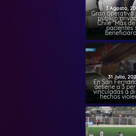
3 Agosto, 2
Gran operativo
público priva
Chile “Más de 
pacientes 
beneficiar
31 Julio, 20
En San Fernand
detiene a 3 pe
vinculadas a di
hechos viole