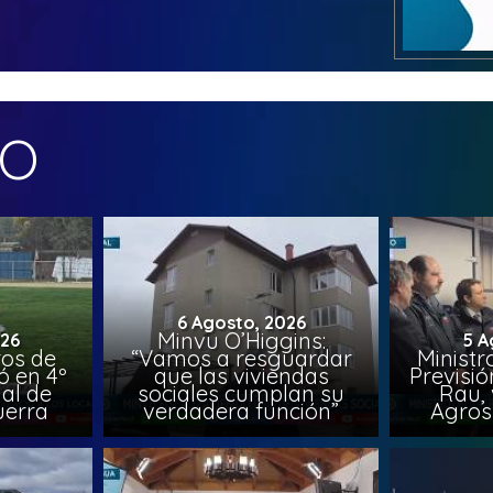
MO
6 Agosto, 2026
Minvu O’Higgins:
026
5 A
ros de
“Vamos a resguardar
Ministr
ó en 4º
que las viviendas
Previsió
al de
sociales cumplan su
Rau, 
uerra
verdadera función”
Agros