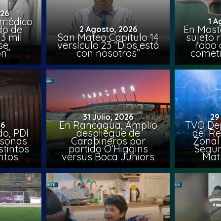
026
 médico
1 A
do de
En Most
2 Agosto, 2026
3 mil
San Mateo Capítulo 14
sujeto 
se
versículo 23 “Dios está
robo 
on”
con nosotros”
comet
31 Julio, 2026
29
En Rancagua, Amplio
TVO Dep
26
o, PDI
despliegue de
del Re
rsonas
Carabineros por
Zonal 
stintos
partido O’Higgins
Segun
ntos
versus Boca Juniors
Mat