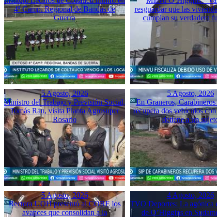
Instituto Lecaros de Coltauco triunfó en
Minvu O’Higgins: “Va
4º Camp. Regional de Bandas de
resguardar que las vivienda
Guerra
cumplan su verdadera f
5 Agosto, 2026
5 Agosto, 2026
Ministro del Trabajo y Previsión Social,
En Graneros, Carabineros 
Tomás Rau, visita Planta Agrosuper
recupera dos vehículos con
Rosario
detiene a un sujet
5 Agosto, 2026
4 Agosto, 2026
Rectora UOH presentó al CORE los
TVO Deportes: La agónica 
avances que consolidan a la
de O’Higgins en Sudame