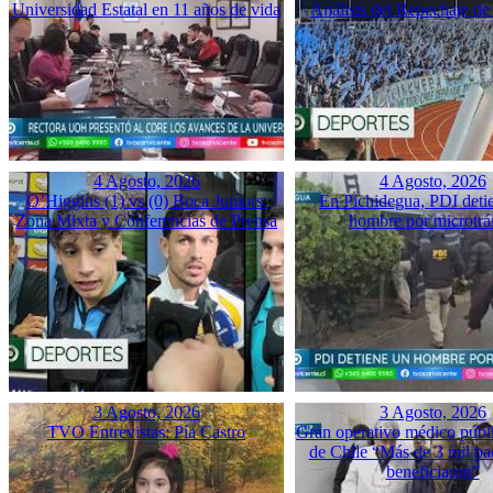
Universidad Estatal en 11 años de vida
Análisis del Repechaje d
4 Agosto, 2026
4 Agosto, 2026
O’Higgins (1) vs (0) Boca Juniors:
En Pichidegua, PDI deti
Zona Mixta y Conferencias de Prensa
hombre por microtrá
3 Agosto, 2026
3 Agosto, 2026
TVO Entrevistas: Pía Castro
Gran operativo médico públ
de Chile “Más de 3 mil pac
beneficiaron”