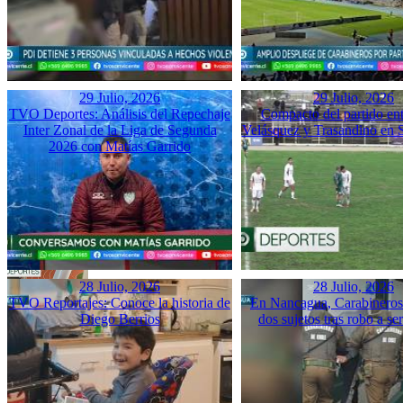
29 Julio, 2026
29 Julio, 2026
TVO Deportes: Análisis del Repechaje
Compacto del partido ent
Inter Zonal de la Liga de Segunda
Velásquez y Trasandino en 
2026 con Matías Garrido
28 Julio, 2026
28 Julio, 2026
TVO Reportajes: Conoce la historia de
En Nancagua, Carabineros 
Diego Berrios
dos sujetos tras robo a se