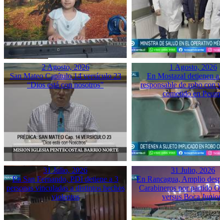
2 Agosto, 2026
1 Agosto, 2026
San Mateo Capítulo 14 versículo 23
En Mostazal detienen a
“Dios está con nosotros”
responsable de robo con 
cometido en Peu
31 Julio, 2026
31 Julio, 2026
En San Fernando, PDI detiene a 3
En Rancagua, Amplio desp
personas vinculadas a distintos hechos
Carabineros por partido 
violentos
versus Boca Junio