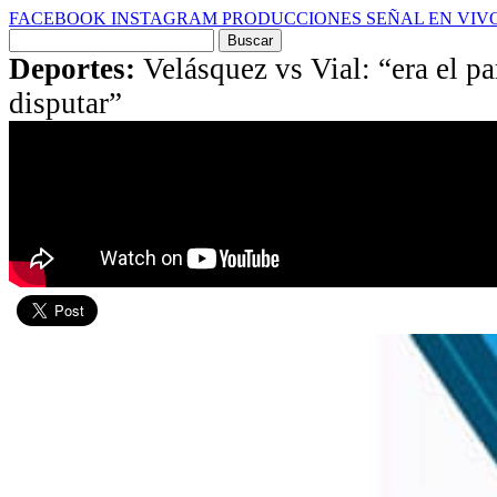
FACEBOOK
INSTAGRAM
PRODUCCIONES
SEÑAL EN VIV
Buscar
por:
Deportes:
Velásquez vs Vial: “era el p
disputar”